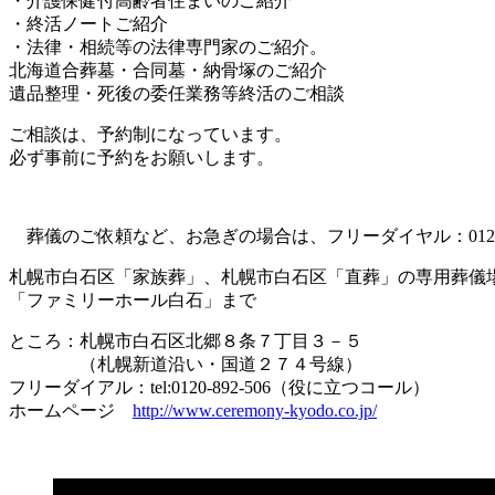
・介護保健付高齢者住まいのご紹介
・終活ノートご紹介
・法律・相続等の法律専門家のご紹介。
北海道合葬墓・合同墓・納骨塚のご紹介
遺品整理・死後の委任業務等終活のご相談
ご相談は、予約制になっています。
必ず事前に予約をお願いします。
葬儀のご依頼など、お急ぎの場合は、フリーダイヤル：0120-8
札幌市白石区「家族葬」、札幌市白石区「直葬」の専用葬儀
「ファミリーホール白石」まで
ところ：札幌市白石区北郷８条７丁目３－５
（札幌新道沿い・国道２７４号線）
フリーダイアル：tel:0120-892-506（役に立つコール）
ホームページ
http://www.ceremony-kyodo.co.jp/