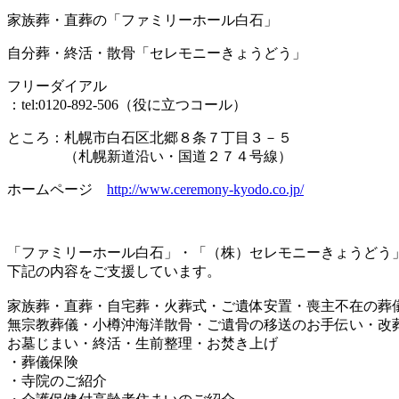
家族葬・直葬の「ファミリーホール白石」
自分葬・終活・散骨「セレモニーきょうどう」
フリーダイアル
：tel:0120-892-506（役に立つコール）
ところ：札幌市白石区北郷８条７丁目３－５
（札幌新道沿い・国道２７４号線）
ホームページ
http://www.ceremony-kyodo.co.jp/
「ファミリーホール白石」・「（株）セレモニーきょうどう
下記の内容をご支援しています。
家族葬・直葬・自宅葬・火葬式・ご遺体安置・喪主不在の葬
無宗教葬儀・小樽沖海洋散骨・ご遺骨の移送のお手伝い・改
お墓じまい・終活・生前整理・お焚き上げ
・葬儀保険
・寺院のご紹介