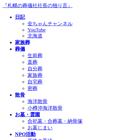
コ
ナ
『札幌の葬儀社社長の独り言』
ン
ビ
日記
テ
ゲ
全ちゃんチャンネル
ン
ー
YouTube
ツ
シ
北海道
へ
ョ
家族葬
ス
ン
葬儀
キ
に
生前葬
ッ
移
直葬
プ
動
自分葬
家族葬
自宅葬
密葬
散骨
海洋散骨
小樽沖海洋散骨
お墓・霊園
合祀墓・合葬墓・納骨塚
お墓じまい
NPO活動