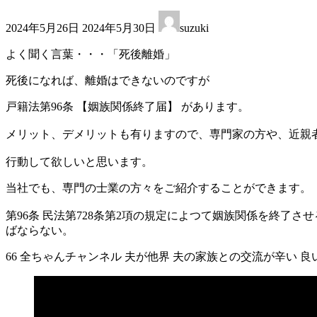
最
2024年5月26日
2024年5月30日
suzuki
終
更
よく聞く言葉・・・「死後離婚」
新
日
死後になれば、離婚はできないのですが
時
:
戸籍法第96条 【姻族関係終了届】 があります。
メリット、デメリットも有りますので、専門家の方や、近親
行動して欲しいと思います。
当社でも、専門の士業の方々をご紹介することができます。
第96条 民法第728条第2項の規定によつて姻族関係を終
ばならない。
66 全ちゃんチャンネル 夫が他界 夫の家族との交流が辛い 良