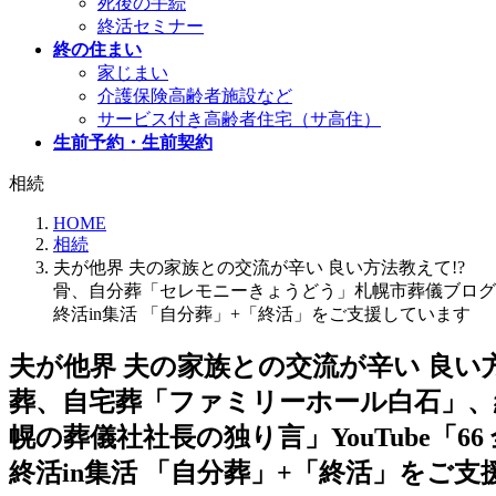
死後の手続
終活セミナー
終の住まい
家じまい
介護保険高齢者施設など
サービス付き高齢者住宅（サ高住）
生前予約・生前契約
相続
HOME
相続
夫が他界 夫の家族との交流が辛い 良
骨、自分葬「セレモニーきょうどう」札幌市葬儀ブログ「札
終活in集活 「自分葬」+「終活」をご支援しています
夫が他界 夫の家族と
葬、自宅葬「ファミリーホール白石」、
幌の葬儀社社長の独り言」YouTube「
終活in集活 「自分葬」+「終活」をご