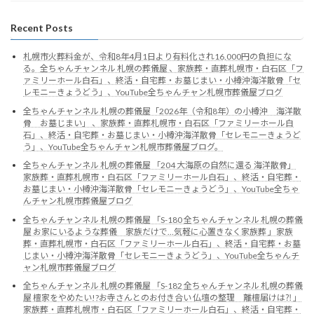
Recent Posts
札幌市火葬料金が、令和8年4月1日より有料化され16,000円の負担にな
る。全ちゃんチャンネル 札幌の葬儀屋 、家族葬・直葬札幌市・白石区「フ
ァミリーホール白石」、終活・自宅葬・お墓じまい・小樽沖海洋散骨「セ
レモニーきょうどう」、YouTube全ちゃんチャン札幌市葬儀屋ブログ
全ちゃんチャンネル 札幌の葬儀屋「2026年（令和8年）の小樽沖 海洋散
骨 お墓じまい」 、家族葬・直葬札幌市・白石区「ファミリーホール白
石」、終活・自宅葬・お墓じまい・小樽沖海洋散骨「セレモニーきょうど
う」、YouTube全ちゃんチャン札幌市葬儀屋ブログ。
全ちゃんチャンネル 札幌の葬儀屋 「204 大海原の自然に還る 海洋散骨」
家族葬・直葬札幌市・白石区「ファミリーホール白石」、終活・自宅葬・
お墓じまい・小樽沖海洋散骨「セレモニーきょうどう」、YouTube全ちゃ
んチャン札幌市葬儀屋ブログ
全ちゃんチャンネル 札幌の葬儀屋 「S-180 全ちゃんチャンネル 札幌の葬儀
屋 お家にいるような葬儀 家族だけで…気軽に心置きなく家族葬 」家族
葬・直葬札幌市・白石区「ファミリーホール白石」、終活・自宅葬・お墓
じまい・小樽沖海洋散骨「セレモニーきょうどう」、YouTube全ちゃんチ
ャン札幌市葬儀屋ブログ
全ちゃんチャンネル 札幌の葬儀屋 「S-182 全ちゃんチャンネル 札幌の葬儀
屋 檀家をやめたい!?お寺さんとのお付き合い 仏壇の整理 離檀届けは⁈ 」
家族葬・直葬札幌市・白石区「ファミリーホール白石」、終活・自宅葬・