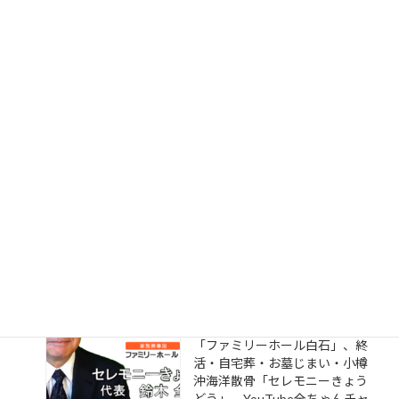
札幌市火葬料金が、令和8年4月
1日より有料化され16,000円の
負担になる。全ちゃんチャンネ
ル 札幌の葬儀屋 、家族葬・直
葬札幌市・白石区「ファミリー
ホール白石」、終活・自宅葬・
お墓じまい・小樽沖海洋散骨
「セレモニーきょうどう」、
YouTube全ちゃんチャン札幌市
葬儀屋ブログ
全ちゃんチャンネル 札幌の葬儀
屋「2026年（令和8年）の小樽
沖 海洋散骨 お墓じまい」 、
家族葬・直葬札幌市・白石区
「ファミリーホール白石」、終
活・自宅葬・お墓じまい・小樽
沖海洋散骨「セレモニーきょう
どう」、YouTube全ちゃんチャ