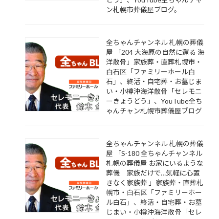
ン札幌市葬儀屋ブログ。
全ちゃんチャンネル 札幌の葬儀
屋 「204 大海原の自然に還る 海
洋散骨」家族葬・直葬札幌市・
白石区「ファミリーホール白
石」、終活・自宅葬・お墓じま
い・小樽沖海洋散骨「セレモニ
ーきょうどう」、YouTube全ち
ゃんチャン札幌市葬儀屋ブログ
全ちゃんチャンネル 札幌の葬儀
屋 「S-180 全ちゃんチャンネル
札幌の葬儀屋 お家にいるような
葬儀 家族だけで…気軽に心置
きなく家族葬 」家族葬・直葬札
幌市・白石区「ファミリーホー
ル白石」、終活・自宅葬・お墓
じまい・小樽沖海洋散骨「セレ