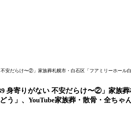
ない 不安だらけ〜②」家族葬札幌市・白石区「フアミリーホール白
139 身寄りがない 不安だらけ〜②」家
う」、YouTube家族葬・散骨・全ち