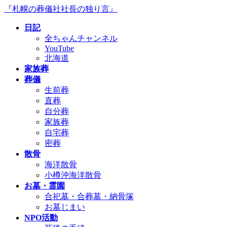
コ
ナ
『札幌の葬儀社社長の独り言』
ン
ビ
日記
テ
ゲ
全ちゃんチャンネル
ン
ー
YouTube
ツ
シ
北海道
へ
ョ
家族葬
ス
ン
葬儀
キ
に
生前葬
ッ
移
直葬
プ
動
自分葬
家族葬
自宅葬
密葬
散骨
海洋散骨
小樽沖海洋散骨
お墓・霊園
合祀墓・合葬墓・納骨塚
お墓じまい
NPO活動