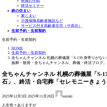
死後の手続
終活セミナー
終の住まい
家じまい
介護保険高齢者施設など
サービス付き高齢者住宅（サ高住）
生前予約・生前契約
生前予約・生前契約
HOME
生前予約・生前契約
全ちゃんチャンネル 札幌の葬儀屋「S-139 身寄りが
族葬・散骨・全ちゃんチャンネル、葬儀・終活ブログ。
全ちゃんチャンネル 札幌の葬儀屋「S-
石」、終活・自宅葬「セレモニーきょうど
最
2025年12月3日
2025年11月28日
suzuki
終
更
人生色々ありますが