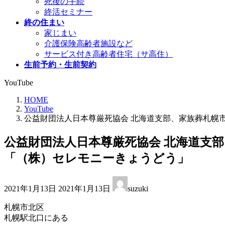
死後の手続
終活セミナー
終の住まい
家じまい
介護保険高齢者施設など
サービス付き高齢者住宅（サ高住）
生前予約・生前契約
YouTube
HOME
YouTube
公益財団法人日本尊厳死協会 北海道支部、家族葬札幌
公益財団法人日本尊厳死協会 北海道支
「（株）セレモニーきょうどう」
最
2021年1月13日
2021年1月13日
suzuki
終
更
札幌市北区
新
札幌駅北口にある
日