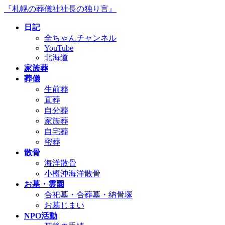
コ
ナ
『札幌の葬儀社社長の独り言』
ン
ビ
日記
テ
ゲ
全ちゃんチャンネル
ン
ー
YouTube
ツ
シ
北海道
へ
ョ
家族葬
ス
ン
葬儀
キ
に
生前葬
ッ
移
直葬
プ
動
自分葬
家族葬
自宅葬
密葬
散骨
海洋散骨
小樽沖海洋散骨
お墓・霊園
合祀墓・合葬墓・納骨塚
お墓じまい
NPO活動