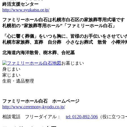
終活支援センター
http://www.syukatsu.or.jp/
ファミリーホール白石は札幌市白石区の家族葬専用式場です
札幌初の ”家族葬専用ホール”「ファミリーホール白石」
「心に響く葬儀」をいつも胸に、皆様のお手伝いをさせてい
札幌市家族葬、直葬 自分葬 小さなお葬式 散骨 小樽沖
北海道内海洋散骨、樹木葬、合祀墓
お墓じまい
身じまい
家じまい
生前・遺品整理
ファミリーホール白石 ホームページ
http://www.ceremony-kyodo.co.jp/
相談電話 フリーダイアル：
tel: 0120-892-506
（役に立つコ