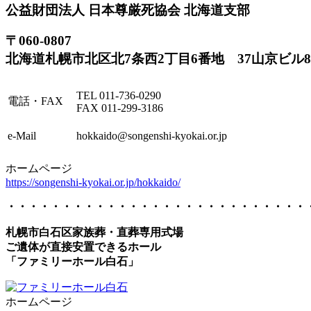
公益財団法人 日本尊厳死協会 北海道支部
〒060-0807
北海道札幌市北区北7条西2丁目6番地 37山京ビル8
TEL 011-736-0290
電話・FAX
FAX 011-299-3186
e-Mail
hokkaido@songenshi-kyokai.or.jp
ホームページ
https://songenshi-kyokai.or.jp/hokkaido/
・・・・・・・・・・・・・・・・・・・・・・・・・・・
札幌市白石区家族葬・直葬専用式場
ご遺体が直接安置できるホール
「ファミリーホール白石」
ホームページ