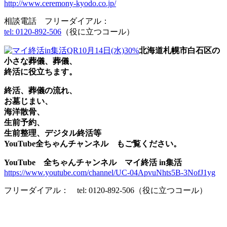
http://www.ceremony-kyodo.co.jp/
相談電話 フリーダイアル：
tel: 0120-892-506
（役に立つコール）
北海道札幌市白石区の
小さな葬儀、葬儀、
終活に役立ちます。
終活、葬儀の流れ、
お墓じまい、
海洋散骨、
生前予約、
生前整理、デジタル終活等
YouTube全ちゃんチャンネル もご覧ください。
YouTube 全ちゃんチャンネル マイ終活 in集活
https://www.youtube.com/channel/UC-04ApvuNhts5B-3NofJ1yg
フリーダイアル： tel: 0120-892-506（役に立つコール）