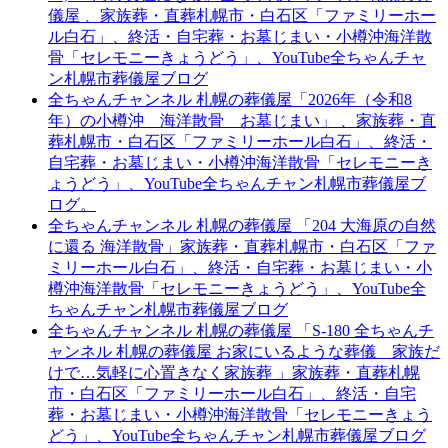
儀屋 、家族葬・直葬札幌市・白石区「ファミリーホー
ル白石」、終活・自宅葬・お墓じまい・小樽沖海洋散
骨「セレモニーきょうどう」、YouTube全ちゃんチャ
ン札幌市葬儀屋ブログ
全ちゃんチャンネル 札幌の葬儀屋「2026年（令和8
年）の小樽沖 海洋散骨 お墓じまい」 、家族葬・直
葬札幌市・白石区「ファミリーホール白石」、終活・
自宅葬・お墓じまい・小樽沖海洋散骨「セレモニーき
ょうどう」、YouTube全ちゃんチャン札幌市葬儀屋ブ
ログ。
全ちゃんチャンネル 札幌の葬儀屋 「204 大海原の自然
に還る 海洋散骨」家族葬・直葬札幌市・白石区「ファ
ミリーホール白石」、終活・自宅葬・お墓じまい・小
樽沖海洋散骨「セレモニーきょうどう」、YouTube全
ちゃんチャン札幌市葬儀屋ブログ
全ちゃんチャンネル 札幌の葬儀屋 「S-180 全ちゃんチ
ャンネル 札幌の葬儀屋 お家にいるような葬儀 家族だ
けで…気軽に心置きなく家族葬 」家族葬・直葬札幌
市・白石区「ファミリーホール白石」、終活・自宅
葬・お墓じまい・小樽沖海洋散骨「セレモニーきょう
どう」、YouTube全ちゃんチャン札幌市葬儀屋ブログ