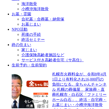
ャ
族
お
ど
海洋散骨
幌
ン
葬・
付
う」、
小樽沖海洋散骨
市
札
直
き
YouTube
お墓・霊園
葬
幌
全
葬
合
合祀墓・合葬墓・納骨塚
儀
市
ち
札
い
お墓じまい
屋
葬
ゃ
幌
仏
NPO活動
ブ
儀
ん
市・
壇
死後の手続
ロ
屋
チ
白
の
終活セミナー
グ
ブ
ャ
石
整
終の住まい
ロ
ン
区
理
家じまい
グ。
札
「フ
離
介護保険高齢者施設など
幌
ァ
檀
サービス付き高齢者住宅（サ高住）
市
ミ
届
生前予約・生前契約
葬
リ
け
儀
ー
は⁈
札幌市火葬料金が、令和8年4月
屋
ホ
」
1日より有料化され16,000円の
ブ
ー
家
負担になる。全ちゃんチャンネ
ロ
ル
族
ル 札幌の葬儀屋 、家族葬・直
グ
白
葬・
葬札幌市・白石区「ファミリー
石」、
直
ホール白石」、終活・自宅葬・
終
葬
お墓じまい・小樽沖海洋散骨