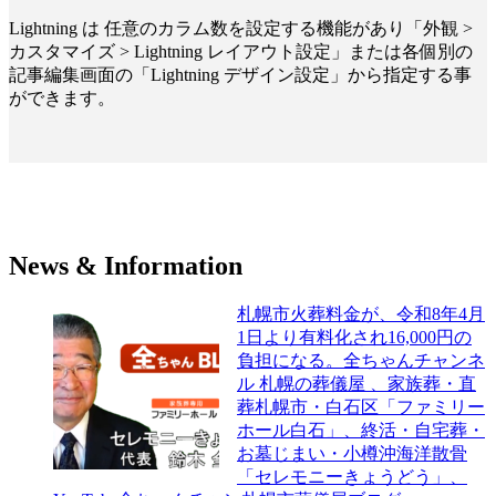
Lightning は 任意のカラム数を設定する機能があり「外観 >
カスタマイズ > Lightning レイアウト設定」または各個別の
記事編集画面の「Lightning デザイン設定」から指定する事
ができます。
News & Information
札幌市火葬料金が、令和8年4月
1日より有料化され16,000円の
負担になる。全ちゃんチャンネ
ル 札幌の葬儀屋 、家族葬・直
葬札幌市・白石区「ファミリー
ホール白石」、終活・自宅葬・
お墓じまい・小樽沖海洋散骨
「セレモニーきょうどう」、