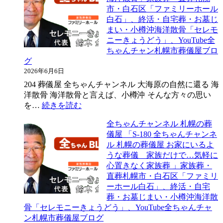
有
市・白石区「ファミリーホール
チ
料
白石」、終活・自宅葬・お墓じ
ャ
化
まい・小樽沖海洋散骨「セレモ
ン
さ
ニーきょうどう」、YouTube全
ネ
れ
ちゃんチャン札幌市葬儀屋ブロ
ル
16,000
グ
札
円
2026年6月6日
幌
の
の
204 葬儀屋 全ちゃんチャンネル 大海原の自然に還る 海
負
葬
洋散骨 海洋散骨と言えば、小樽沖 そんな方々の思い
担
儀
:
を…
続きを読む
に
屋
全
な
全ちゃんチャンネル 札幌の葬
「2026
ち
る。
儀屋 「S-180 全ちゃんチャンネ
年
ゃ
全
ル 札幌の葬儀屋 お家にいるよ
（令
ん
ち
うな葬儀 家族だけで…気軽に
和
チ
ゃ
8
心置きなく家族葬 」家族葬・
ャ
ん
年）
直葬札幌市・白石区「ファミリ
ン
チ
の
ーホール白石」、終活・自宅
ネ
ャ
小
葬・お墓じまい・小樽沖海洋散
ル
ン
樽
骨「セレモニーきょうどう」、YouTube全ちゃんチャ
札
ネ
沖
ン札幌市葬儀屋ブログ
幌
ル