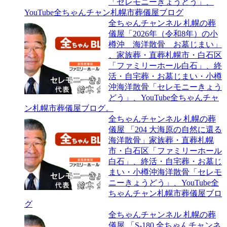
活・
札
「セレモニーきょうどう」、
自
幌
YouTube全ちゃんチャン札幌市葬儀屋ブログ
宅
市・
全ちゃんチャンネル 札幌の葬
葬・
白
儀屋「2026年（令和8年）の小
お
石
樽沖 海洋散骨 お墓じまい」
墓
区
、家族葬・直葬札幌市・白石区
じ
「フ
「ファミリーホール白石」、終
ま
ァ
活・自宅葬・お墓じまい・小樽
い・
ミ
沖海洋散骨「セレモニーきょう
小
リ
どう」、YouTube全ちゃんチャ
樽
ー
ン札幌市葬儀屋ブログ。
沖
ホ
全ちゃんチャンネル 札幌の葬
海
ー
儀屋 「204 大海原の自然に還る
洋
ル
海洋散骨」家族葬・直葬札幌
散
白
市・白石区「ファミリーホール
骨
石」、
白石」、終活・自宅葬・お墓じ
「セ
終
まい・小樽沖海洋散骨「セレモ
レ
活・
ニーきょうどう」、YouTube全
モ
自
ちゃんチャン札幌市葬儀屋ブロ
ニ
宅
グ
ー
葬・
全ちゃんチャンネル 札幌の葬
き
お
儀屋 「S-180 全ちゃんチャンネ