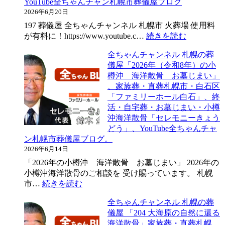
YouTube全ちゃんチャン札幌市葬儀屋ブログ
2026年6月20日
197 葬儀屋 全ちゃんチャンネル 札幌市 火葬場 使用料
:
が有料に！https://www.youtube.c…
続きを読む
札
全ちゃんチャンネル 札幌の葬
幌
儀屋「2026年（令和8年）の小
市
樽沖 海洋散骨 お墓じまい」
火
、家族葬・直葬札幌市・白石区
葬
「ファミリーホール白石」、終
料
活・自宅葬・お墓じまい・小樽
金
沖海洋散骨「セレモニーきょう
が、
どう」、YouTube全ちゃんチャ
令
ン札幌市葬儀屋ブログ。
和
2026年6月14日
8
年
「2026年の小樽沖 海洋散骨 お墓じまい」 2026年の
4
小樽沖海洋散骨のご相談を 受け賜っています。 札幌
月
:
市…
続きを読む
1
全
日
全ちゃんチャンネル 札幌の葬
ち
よ
儀屋 「204 大海原の自然に還る
ゃ
り
海洋散骨」家族葬・直葬札幌
ん