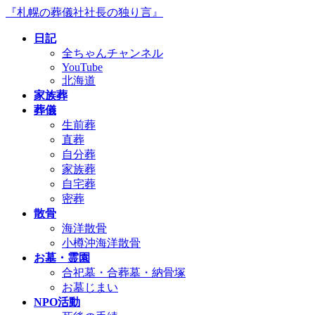
コ
ナ
『札幌の葬儀社社長の独り言』
ン
ビ
日記
テ
ゲ
全ちゃんチャンネル
ン
ー
YouTube
ツ
シ
北海道
へ
ョ
家族葬
ス
ン
葬儀
キ
に
生前葬
ッ
移
直葬
プ
動
自分葬
家族葬
自宅葬
密葬
散骨
海洋散骨
小樽沖海洋散骨
お墓・霊園
合祀墓・合葬墓・納骨塚
お墓じまい
NPO活動