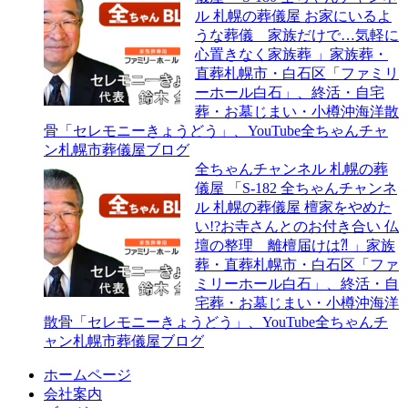
ょ
墓
ル 札幌の葬儀屋 お家にいるよ
う
じ
うな葬儀 家族だけで…気軽に
ど
ま
心置きなく家族葬 」家族葬・
う」、
い・
直葬札幌市・白石区「ファミリ
YouTube
小
ーホール白石」、終活・自宅
全
樽
葬・お墓じまい・小樽沖海洋散
ち
沖
骨「セレモニーきょうどう」、YouTube全ちゃんチャ
ゃ
海
ン札幌市葬儀屋ブログ
ん
洋
全ちゃんチャンネル 札幌の葬
チ
散
儀屋 「S-182 全ちゃんチャンネ
ャ
骨
ル 札幌の葬儀屋 檀家をやめた
ン
「セ
い!?お寺さんとのお付き合い 仏
札
レ
壇の整理 離檀届けは⁈ 」家族
幌
モ
葬・直葬札幌市・白石区「ファ
市
ニ
ミリーホール白石」、終活・自
葬
ー
宅葬・お墓じまい・小樽沖海洋
儀
き
散骨「セレモニーきょうどう」、YouTube全ちゃんチ
屋
ょ
ャン札幌市葬儀屋ブログ
ブ
う
ホームページ
ロ
ど
会社案内
グ
う」、