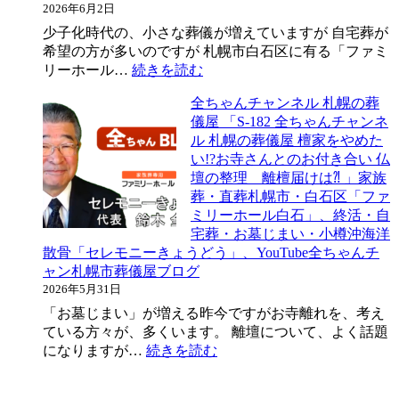
海
2026年6月2日
の
札
洋
葬
少子化時代の、小さな葬儀が増えていますが 自宅葬が
幌
散
儀
希望の方が多いのですが 札幌市白石区に有る「ファミ
の
骨
屋
:
リーホール…
続きを読む
葬
お
「204
全
儀
墓
全ちゃんチャンネル 札幌の葬
大
ち
屋
じ
儀屋 「S-182 全ちゃんチャンネ
海
ゃ
、
ま
ル 札幌の葬儀屋 檀家をやめた
原
ん
家
い」
い!?お寺さんとのお付き合い 仏
の
チ
族
、
壇の整理 離檀届けは⁈ 」家族
自
ャ
葬・
家
葬・直葬札幌市・白石区「ファ
然
ン
直
族
ミリーホール白石」、終活・自
に
ネ
葬
葬・
宅葬・お墓じまい・小樽沖海洋
還
ル
札
直
散骨「セレモニーきょうどう」、YouTube全ちゃんチ
る
札
幌
葬
ャン札幌市葬儀屋ブログ
海
幌
市・
札
2026年5月31日
洋
の
白
幌
散
葬
「お墓じまい」が増える昨今ですがお寺離れを、考え
石
市・
骨」
儀
ている方々が、多くいます。 離壇について、よく話題
区
白
家
屋
:
になりますが…
続きを読む
「フ
石
族
「S-
全
ァ
区
180
葬・
ち
ミ