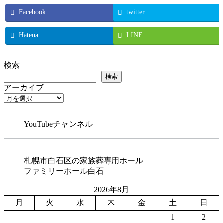
「フ
全
直
ゃ
リ
ァ
ち
Facebook
twitter
葬
ん
ー
ミ
ゃ
札
チ
ホ
リ
ん
幌
ャ
Hatena
LINE
ー
ー
チ
市・
ン
ル
ホ
ャ
白
ネ
白
ー
ン
検索
石
ル
石」、
ル
ネ
区
札
検索
終
白
ル
「フ
幌
アーカイブ
活・
石」、
札
ァ
の
自
終
幌
ミ
葬
宅
活・
の
リ
儀
葬・
YouTubeチャンネル
自
葬
ー
屋
お
宅
儀
ホ
「S-
墓
葬・
屋
182
ー
じ
お
お
全
ル
札幌市白石区の家族葬専用ホール
ま
墓
家
ち
白
ファミリーホール白石
い・
じ
に
ゃ
石」、
小
ま
い
ん
2026年8月
終
樽
い・
る
チ
活・
月
火
水
木
金
土
日
沖
小
よ
ャ
自
海
1
2
樽
う
ン
宅