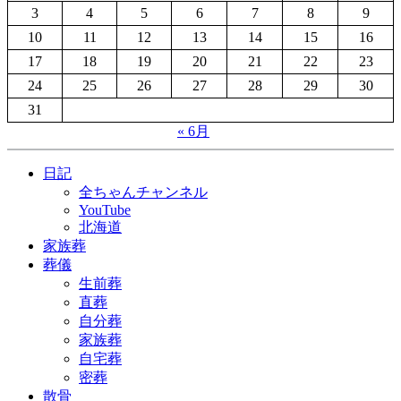
洋
3
4
5
6
7
8
9
沖
な
ネ
葬・
散
海
葬
ル
お
10
11
12
13
14
15
16
骨
洋
儀
札
墓
17
18
19
20
21
22
23
「セ
散
家
幌
じ
レ
24
25
26
27
28
29
30
骨
族
の
ま
モ
「セ
だ
葬
31
い・
ニ
レ
け
儀
小
« 6月
ー
モ
で…
屋
樽
き
ニ
気
檀
沖
日記
ょ
ー
軽
家
海
全ちゃんチャンネル
う
き
に
を
洋
YouTube
ど
ょ
心
や
散
北海道
う」、
う
置
め
骨
家族葬
YouTube
ど
き
た
「セ
葬儀
全
う」、
な
い!?
レ
生前葬
ち
YouTube
く
お
モ
直葬
ゃ
全
家
寺
ニ
自分葬
ん
ち
族
さ
ー
家族葬
チ
ゃ
葬
ん
き
自宅葬
ャ
ん
」
と
ょ
密葬
ン
チ
家
の
う
散骨
札