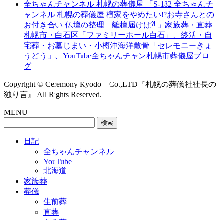
全ちゃんチャンネル 札幌の葬儀屋 「S-182 全ちゃんチ
ャンネル 札幌の葬儀屋 檀家をやめたい!?お寺さんとの
お付き合い 仏壇の整理 離檀届けは⁈ 」家族葬・直葬
札幌市・白石区「ファミリーホール白石」、終活・自
宅葬・お墓じまい・小樽沖海洋散骨「セレモニーきょ
うどう」、YouTube全ちゃんチャン札幌市葬儀屋ブロ
グ
Copyright © Ceremony Kyodo Co.,LTD『札幌の葬儀社社長の
独り言』 All Rights Reserved.
MENU
検
索:
日記
全ちゃんチャンネル
YouTube
北海道
家族葬
葬儀
生前葬
直葬