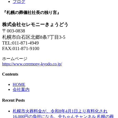
ブログ
YouTube
全
ち
『札幌の葬儀社社長の独り言』
ゃ
ん
株式会社セレモニーきょうどう
チ
〒003-0838
ャ
札幌市白石区北郷8条7丁目3-5
ン
TEL:011-871-4949
札
FAX:011-871-9100
幌
市
ホームページ
葬
https://www.ceremony-kyodo.co.jp/
儀
屋
Contents
ブ
ロ
HOME
会社案内
グ
Recent Posts
札幌市火葬料金が、令和8年4月1日より有料化され
16,000円の負担になる。全ちゃんチャンネル 札幌の葬