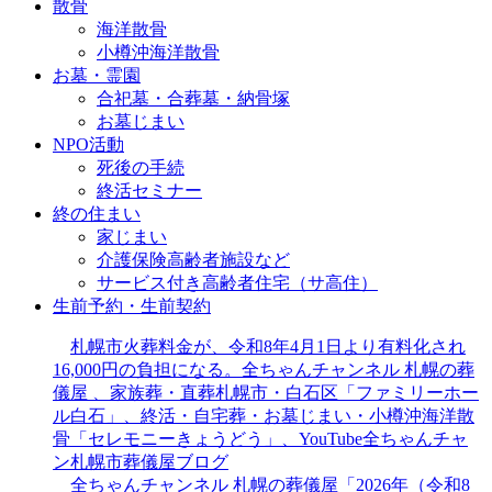
散骨
海洋散骨
小樽沖海洋散骨
お墓・霊園
合祀墓・合葬墓・納骨塚
お墓じまい
NPO活動
死後の手続
終活セミナー
終の住まい
家じまい
介護保険高齢者施設など
サービス付き高齢者住宅（サ高住）
生前予約・生前契約
札幌市火葬料金が、令和8年4月1日より有料化され
16,000円の負担になる。全ちゃんチャンネル 札幌の葬
儀屋 、家族葬・直葬札幌市・白石区「ファミリーホー
ル白石」、終活・自宅葬・お墓じまい・小樽沖海洋散
骨「セレモニーきょうどう」、YouTube全ちゃんチャ
ン札幌市葬儀屋ブログ
全ちゃんチャンネル 札幌の葬儀屋「2026年（令和8