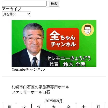
検索
アーカイブ
YouTubeチャンネル
札幌市白石区の家族葬専用ホール
ファミリーホール白石
2025年8月
月
火
水
木
金
土
日