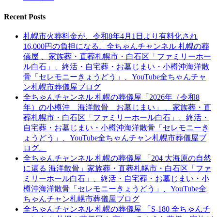
Recent Posts
札幌市火葬料金が、令和8年4月1日より有料化され
16,000円の負担になる。全ちゃんチャンネル 札幌の葬
儀屋 、家族葬・直葬札幌市・白石区「ファミリーホー
ル白石」、終活・自宅葬・お墓じまい・小樽沖海洋散
骨「セレモニーきょうどう」、YouTube全ちゃんチャ
ン札幌市葬儀屋ブログ
全ちゃんチャンネル 札幌の葬儀屋「2026年（令和8
年）の小樽沖 海洋散骨 お墓じまい」 、家族葬・直
葬札幌市・白石区「ファミリーホール白石」、終活・
自宅葬・お墓じまい・小樽沖海洋散骨「セレモニーき
ょうどう」、YouTube全ちゃんチャン札幌市葬儀屋ブ
ログ。
全ちゃんチャンネル 札幌の葬儀屋 「204 大海原の自然
に還る 海洋散骨」家族葬・直葬札幌市・白石区「ファ
ミリーホール白石」、終活・自宅葬・お墓じまい・小
樽沖海洋散骨「セレモニーきょうどう」、YouTube全
ちゃんチャン札幌市葬儀屋ブログ
全ちゃんチャンネル 札幌の葬儀屋 「S-180 全ちゃんチ