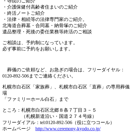
・寺院のご紹介
・介護保健付高齢者住まいのご紹介
・終活ノートご紹介
・法律・相続等の法律専門家のご紹介。
北海道合葬墓・合同墓・納骨塚のご紹介
遺品整理・死後の委任業務等終活のご相談
ご相談は、予約制になっています。
必ず事前に予約をお願いします。
葬儀のご依頼など、お急ぎの場合は、フリーダイヤル：
0120-892-506までご連絡ください。
札幌市白石区「家族葬」、札幌市白石区「直葬」の専用葬儀
場
「ファミリーホール白石」まで
ところ：札幌市白石区北郷８条７丁目３－５
（札幌新道沿い・国道２７４号線）
フリーダイアル：tel:0120-892-506（役に立つコール）
ホームページ
http://www.ceremony-kyodo.co.jp/