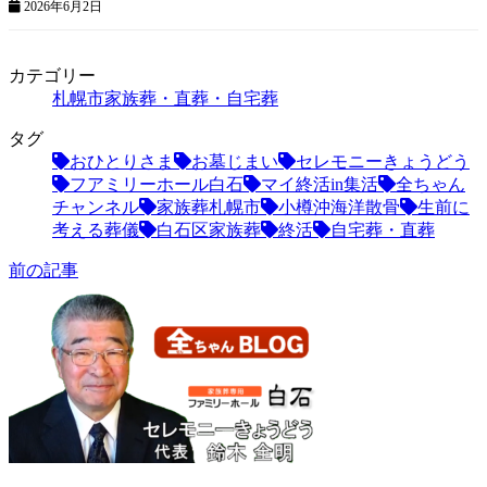
2026年6月2日
カテゴリー
札幌市家族葬・直葬・自宅葬
タグ
おひとりさま
お墓じまい
セレモニーきょうどう
フアミリーホール白石
マイ終活in集活
全ちゃん
チャンネル
家族葬札幌市
小樽沖海洋散骨
生前に
考える葬儀
白石区家族葬
終活
自宅葬・直葬
前の記事