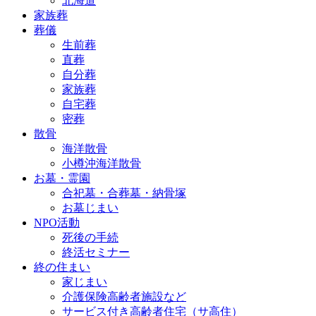
北海道
家族葬
葬儀
生前葬
直葬
自分葬
家族葬
自宅葬
密葬
散骨
海洋散骨
小樽沖海洋散骨
お墓・霊園
合祀墓・合葬墓・納骨塚
お墓じまい
NPO活動
死後の手続
終活セミナー
終の住まい
家じまい
介護保険高齢者施設など
サービス付き高齢者住宅（サ高住）