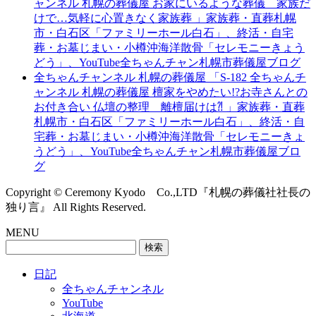
ャンネル 札幌の葬儀屋 お家にいるような葬儀 家族だ
けで…気軽に心置きなく家族葬 」家族葬・直葬札幌
市・白石区「ファミリーホール白石」、終活・自宅
葬・お墓じまい・小樽沖海洋散骨「セレモニーきょう
どう」、YouTube全ちゃんチャン札幌市葬儀屋ブログ
全ちゃんチャンネル 札幌の葬儀屋 「S-182 全ちゃんチ
ャンネル 札幌の葬儀屋 檀家をやめたい!?お寺さんとの
お付き合い 仏壇の整理 離檀届けは⁈ 」家族葬・直葬
札幌市・白石区「ファミリーホール白石」、終活・自
宅葬・お墓じまい・小樽沖海洋散骨「セレモニーきょ
うどう」、YouTube全ちゃんチャン札幌市葬儀屋ブロ
グ
Copyright © Ceremony Kyodo Co.,LTD『札幌の葬儀社社長の
独り言』 All Rights Reserved.
MENU
検
索:
日記
全ちゃんチャンネル
YouTube