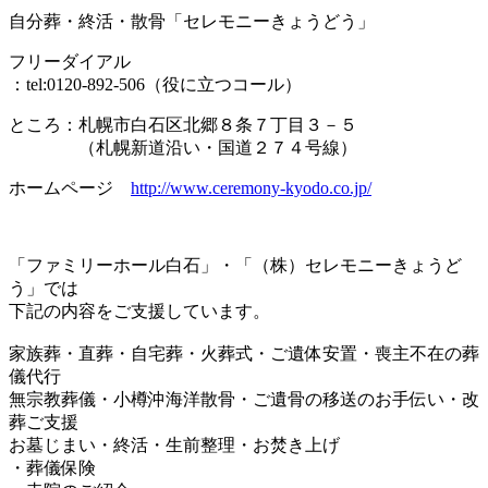
自分葬・終活・散骨「セレモニーきょうどう」
フリーダイアル
：tel:0120-892-506（役に立つコール）
ところ：札幌市白石区北郷８条７丁目３－５
（札幌新道沿い・国道２７４号線）
ホームページ
http://www.ceremony-kyodo.co.jp/
「ファミリーホール白石」・「（株）セレモニーきょうど
う」では
下記の内容をご支援しています。
家族葬・直葬・自宅葬・火葬式・ご遺体安置・喪主不在の葬
儀代行
無宗教葬儀・小樽沖海洋散骨・ご遺骨の移送のお手伝い・改
葬ご支援
お墓じまい・終活・生前整理・お焚き上げ
・葬儀保険