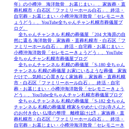
年）の小樽沖 海洋散骨 お墓じまい」 、家族葬・直
葬札幌市・白石区「ファミリーホール白石」、終活・
自宅葬・お墓じまい・小樽沖海洋散骨「セレモニーき
ょうどう」、YouTube全ちゃんチャン札幌市葬儀屋ブ
ログ。
全ちゃんチャンネル 札幌の葬儀屋 「204 大海原の自
然に還る 海洋散骨」家族葬・直葬札幌市・白石区「フ
ァミリーホール白石」、終活・自宅葬・お墓じまい・
小樽沖海洋散骨「セレモニーきょうどう」、YouTube
全ちゃんチャン札幌市葬儀屋ブログ
全ちゃんチャンネル 札幌の葬儀屋 「S-180 全ちゃん
チャンネル 札幌の葬儀屋 お家にいるような葬儀 家族
だけで…気軽に心置きなく家族葬 」家族葬・直葬札幌
市・白石区「ファミリーホール白石」、終活・自宅
葬・お墓じまい・小樽沖海洋散骨「セレモニーきょう
どう」、YouTube全ちゃんチャン札幌市葬儀屋ブログ
全ちゃんチャンネル 札幌の葬儀屋 「S-182 全ちゃん
チャンネル 札幌の葬儀屋 檀家をやめたい!?お寺さんと
のお付き合い 仏壇の整理 離檀届けは⁈ 」家族葬・直
葬札幌市・白石区「ファミリーホール白石」、終活・
自宅葬・お墓じまい・小樽沖海洋散骨「セレモニーき