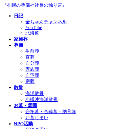
コ
ナ
『札幌の葬儀社社長の独り言』
ン
ビ
日記
テ
ゲ
全ちゃんチャンネル
ン
ー
YouTube
ツ
シ
北海道
へ
ョ
家族葬
ス
ン
葬儀
キ
に
生前葬
ッ
移
直葬
プ
動
自分葬
家族葬
自宅葬
密葬
散骨
海洋散骨
小樽沖海洋散骨
お墓・霊園
合祀墓・合葬墓・納骨塚
お墓じまい
NPO活動