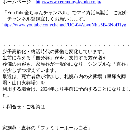
ホームページ
http://www.ceremony-kyodo.co.jp/
「YouTube全ちゃんチャンネル」でマイ終活in集活 ご紹介
チャンネル登録宜しくお願いします。
https://www.youtube.com/channel/UC-04ApvuNhts5B-3NofJ1yg
・・・・・・・・・・・・・・・・・・・・・・・・・・・
少子高齢化・終活時代の葬儀も変化しています。
生前に考える「自分葬」が今、支持する方が増え
葬儀の内容も、家族葬が一般的になり、シンプルな「直葬」
が少しずつ増えています。
最近は、死亡者数が増加し、札幌市内の火葬場（里塚火葬
場・山口火葬場）を
利用する場合は、2024年より事前に予約することになりまし
た。
お問合せ・ご相談は
家族葬・直葬の「ファミリーホール白石」