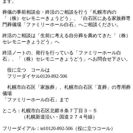
ます。
葬儀の事前相談会・終活のご相談を行う「札幌市内の
「（株）セレモニーきょうどう」、「白石区にある家族葬専
門葬儀場「ファミリーホール白石」へご相談ください。
終活のご相談は「生前に考える自分葬を薦めてきた「（株）
セレモニーきょうどう」へ
終活ノートの、発行を行っている「ファミリーホール白
石」、「（株）セレモニーきょうどう」へお問合せ下さい。
役に立つ コールは
フリーダイヤル0120-892-506
札幌市白石区「家族葬」、札幌市白石区「直葬」の専用葬
儀場
「ファミリーホール白石」まで
ところ：札幌市白石区北郷８条７丁目３－５
（札幌新道沿い・国道２７４号線）
フリーダイアル：tel:0120-892-506（役に立つコール）