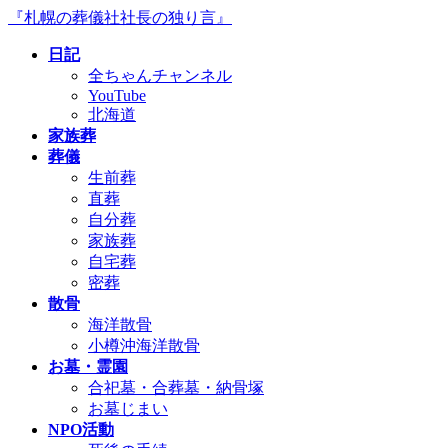
コ
ナ
『札幌の葬儀社社長の独り言』
ン
ビ
日記
テ
ゲ
全ちゃんチャンネル
ン
ー
YouTube
ツ
シ
北海道
へ
ョ
家族葬
ス
ン
葬儀
キ
に
生前葬
ッ
移
直葬
プ
動
自分葬
家族葬
自宅葬
密葬
散骨
海洋散骨
小樽沖海洋散骨
お墓・霊園
合祀墓・合葬墓・納骨塚
お墓じまい
NPO活動