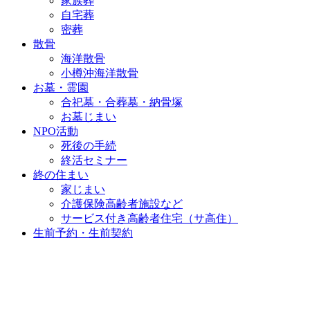
家族葬
自宅葬
密葬
散骨
海洋散骨
小樽沖海洋散骨
お墓・霊園
合祀墓・合葬墓・納骨塚
お墓じまい
NPO活動
死後の手続
終活セミナー
終の住まい
家じまい
介護保険高齢者施設など
サービス付き高齢者住宅（サ高住）
生前予約・生前契約