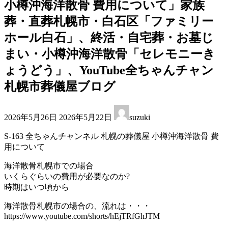
小樽沖海洋散骨 費用について」家族
葬・直葬札幌市・白石区「ファミリー
ホール白石」、終活・自宅葬・お墓じ
まい・小樽沖海洋散骨「セレモニーき
ょうどう」、YouTube全ちゃんチャン
札幌市葬儀屋ブログ
最
2026年5月26日
2026年5月22日
suzuki
終
更
S-163 全ちゃんチャンネル 札幌の葬儀屋 小樽沖海洋散骨 費
新
用について
日
時
海洋散骨札幌市での場合
:
いくらぐらいの費用が必要なのか?
時期はいつ頃から
海洋散骨札幌市の場合の、流れは・・・
https://www.youtube.com/shorts/hEjTRfGhJTM