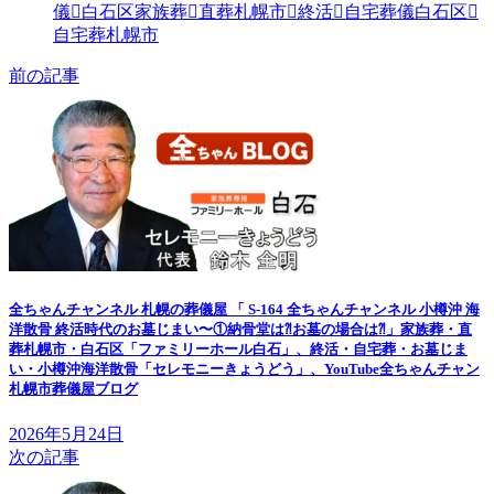
儀
白石区家族葬
直葬札幌市
終活
自宅葬儀白石区
自宅葬札幌市
前の記事
全ちゃんチャンネル 札幌の葬儀屋 「 S-164 全ちゃんチャンネル 小樽沖 海
洋散骨 終活時代のお墓じまい〜①納骨堂は⁈お墓の場合は⁈」家族葬・直
葬札幌市・白石区「ファミリーホール白石」、終活・自宅葬・お墓じま
い・小樽沖海洋散骨「セレモニーきょうどう」、YouTube全ちゃんチャン
札幌市葬儀屋ブログ
2026年5月24日
次の記事