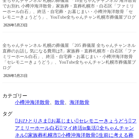
全ちゃんチャンネル 札幌の葬儀屋 「18全ちゃんチャンネル 海洋散骨
でお別れ 小樽沖海洋散骨」家族葬・直葬札幌市・白石区「ファミリ
ーホール白石」、終活・自宅葬・お墓じまい・小樽沖海洋散骨「セ
レモニーきょうどう」、YouTube全ちゃんチャン札幌市葬儀屋ブログ
2026年5月23日
全ちゃんチャンネル 札幌の葬儀屋 「205 葬儀屋 全ちゃんチャンネル
直葬のお話し 気になる費用は⁈」家族葬・直葬札幌市・白石区「ファ
ミリーホール白石」、終活・自宅葬・お墓じまい・小樽沖海洋散骨
「セレモニーきょうどう」、YouTube全ちゃんチャン札幌市葬儀屋ブ
ログ
2026年5月21日
カテゴリー
小樽沖海洋散骨
、
散骨
、
海洋散骨
タグ
おひとりさま
お墓じまい
セレモニーきょうどう
フ
アミリーホール白石
マイ終活in集活
全ちゃんチャン
ネル
家族葬札幌市
小樽沖海洋散骨
生前に考える葬