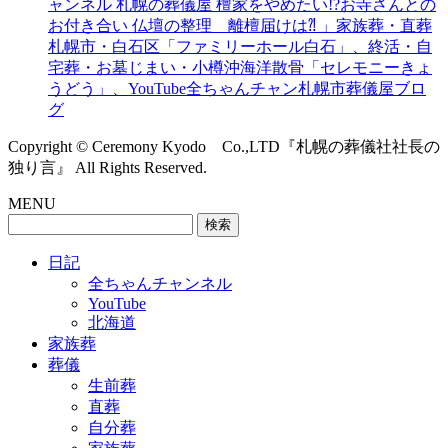
ャンネル 札幌の葬儀屋 檀家をやめたい!?お寺さんとの
お付き合い 仏壇の整理 離檀届けは⁈ 」家族葬・直葬
札幌市・白石区「ファミリーホール白石」、終活・自
宅葬・お墓じまい・小樽沖海洋散骨「セレモニーきょ
うどう」、YouTube全ちゃんチャン札幌市葬儀屋ブロ
グ
Copyright © Ceremony Kyodo Co.,LTD『札幌の葬儀社社長の
独り言』 All Rights Reserved.
MENU
検
索:
日記
全ちゃんチャンネル
YouTube
北海道
家族葬
葬儀
生前葬
直葬
自分葬