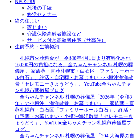
NPO活動
死後の手続
終活セミナー
終の住まい
家じまい
介護保険高齢者施設など
サービス付き高齢者住宅（サ高住）
生前予約・生前契約
札幌市火葬料金が、令和8年4月1日より有料化され
16,000円の負担になる。全ちゃんチャンネル 札幌の葬
儀屋 、家族葬・直葬札幌市・白石区「ファミリーホー
ル白石」、終活・自宅葬・お墓じまい・小樽沖海洋散
骨「セレモニーきょうどう」、YouTube全ちゃんチャ
ン札幌市葬儀屋ブログ
全ちゃんチャンネル 札幌の葬儀屋「2026年（令和8
年）の小樽沖 海洋散骨 お墓じまい」 、家族葬・直
葬札幌市・白石区「ファミリーホール白石」、終活・
自宅葬・お墓じまい・小樽沖海洋散骨「セレモニーき
ょうどう」、YouTube全ちゃんチャン札幌市葬儀屋ブ
ログ。
全ちゃんチャンネル 札幌の葬儀屋 「204 大海原の自