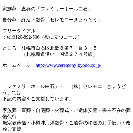
家族葬・直葬の「ファミリーホール白石」
自分葬・終活・散骨「セレモニーきょうどう」
フリーダイアル
：tel:0120-892-506（役に立つコール）
ところ：札幌市白石区北郷８条７丁目３－５
（札幌新道沿い・国道２７４号線）
ホームページ
http://www.ceremony-kyodo.co.jp/
「ファミリーホール白石」・「（株）セレモニーきょうど
う」では
下記の内容をご支援しています。
家族葬・直葬・自宅葬・火葬式・ご遺体安置・喪主不在の葬
儀代行
無宗教葬儀・小樽沖海洋散骨・ご遺骨の移送のお手伝い・改
葬ご支援