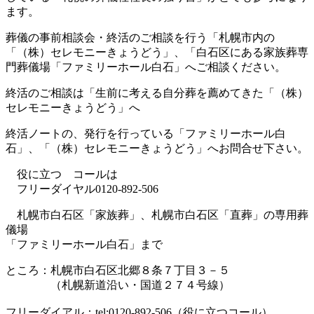
ます。
葬儀の事前相談会・終活のご相談を行う「札幌市内の
「（株）セレモニーきょうどう」、「白石区にある家族葬専
門葬儀場「ファミリーホール白石」へご相談ください。
終活のご相談は「生前に考える自分葬を薦めてきた「（株）
セレモニーきょうどう」へ
終活ノートの、発行を行っている「ファミリーホール白
石」、「（株）セレモニーきょうどう」へお問合せ下さい。
役に立つ コールは
フリーダイヤル0120-892-506
札幌市白石区「家族葬」、札幌市白石区「直葬」の専用葬
儀場
「ファミリーホール白石」まで
ところ：札幌市白石区北郷８条７丁目３－５
（札幌新道沿い・国道２７４号線）
フリーダイアル：tel:0120-892-506（役に立つコール）