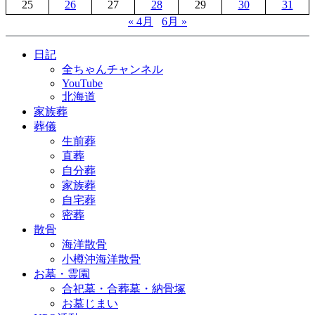
25
26
27
28
29
30
31
« 4月
6月 »
日記
全ちゃんチャンネル
YouTube
北海道
家族葬
葬儀
生前葬
直葬
自分葬
家族葬
自宅葬
密葬
散骨
海洋散骨
小樽沖海洋散骨
お墓・霊園
合祀墓・合葬墓・納骨塚
お墓じまい