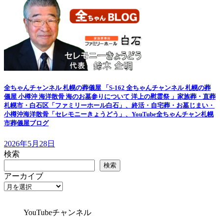
全ちゃんチャンネル 札幌の葬儀屋 「S-162 全ちゃんチャンネル 札幌の葬
儀屋 小樽沖 海洋散骨 海のお墓参りについて 洋上の慰霊祭 」家族葬・直葬
札幌市・白石区「ファミリーホール白石」、終活・自宅葬・お墓じまい・
小樽沖海洋散骨「セレモニーきょうどう」、YouTube全ちゃんチャン札幌
市葬儀屋ブログ
2026年5月28日
検索
検索
アーカイブ
YouTubeチャンネル