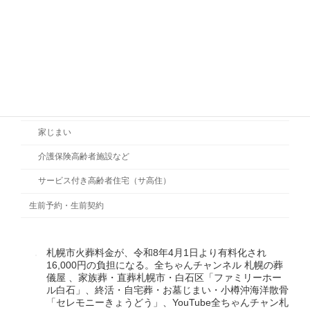
お墓じまい
NPO活動
死後の手続
終活セミナー
終の住まい
家じまい
介護保険高齢者施設など
サービス付き高齢者住宅（サ高住）
生前予約・生前契約
札幌市火葬料金が、令和8年4月1日より有料化され
16,000円の負担になる。全ちゃんチャンネル 札幌の葬
儀屋 、家族葬・直葬札幌市・白石区「ファミリーホー
ル白石」、終活・自宅葬・お墓じまい・小樽沖海洋散骨
「セレモニーきょうどう」、YouTube全ちゃんチャン札