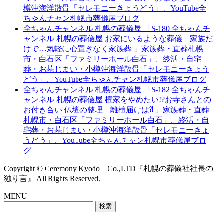
樽沖海洋散骨「セレモニーきょうどう」、YouTube全
ちゃんチャン札幌市葬儀屋ブログ
全ちゃんチャンネル 札幌の葬儀屋 「S-180 全ちゃんチ
ャンネル 札幌の葬儀屋 お家にいるような葬儀 家族だ
けで…気軽に心置きなく家族葬 」家族葬・直葬札幌
市・白石区「ファミリーホール白石」、終活・自宅
葬・お墓じまい・小樽沖海洋散骨「セレモニーきょう
どう」、YouTube全ちゃんチャン札幌市葬儀屋ブログ
全ちゃんチャンネル 札幌の葬儀屋 「S-182 全ちゃんチ
ャンネル 札幌の葬儀屋 檀家をやめたい!?お寺さんとの
お付き合い 仏壇の整理 離檀届けは⁈ 」家族葬・直葬
札幌市・白石区「ファミリーホール白石」、終活・自
宅葬・お墓じまい・小樽沖海洋散骨「セレモニーきょ
うどう」、YouTube全ちゃんチャン札幌市葬儀屋ブロ
グ
Copyright © Ceremony Kyodo Co.,LTD『札幌の葬儀社社長の
独り言』 All Rights Reserved.
MENU
検
索: