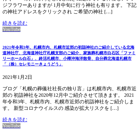
ジフラワーありますが 1月中旬に行う神社も有ります。 下記
の神社アドレスをクリックされ ご希望の神社 […]
続きを読む
YouTube
2021年令和3年、札幌市内、札幌市近郊の初詣神社のご紹介している北海
道神社庁、北海道神社庁札幌支部のご紹介、家族葬札幌市白石区「ファミ
リーホール白石」、終活札幌市、小樽沖海洋散骨、自分葬北海道札幌市
「（株）セレモニーきょうどう」
2021年1月2日
ブログ「札幌の葬儀社社長の独り言」は札幌市内、札幌市近
郊の 初詣神社を2020年12月中ご紹介させて頂きます。 2021
年令和3年、札幌市内、札幌市近郊の初詣神社をご紹介しま
す。 新型コロナウイルスの 感染が拡大リスクを […]
続きを読む
YouTube