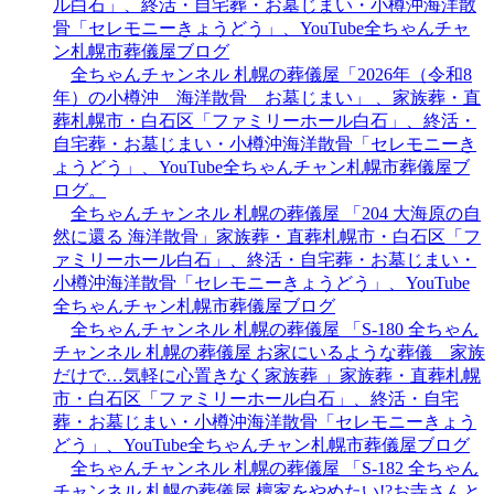
ル白石」、終活・自宅葬・お墓じまい・小樽沖海洋散
骨「セレモニーきょうどう」、YouTube全ちゃんチャ
ン札幌市葬儀屋ブログ
全ちゃんチャンネル 札幌の葬儀屋「2026年（令和8
年）の小樽沖 海洋散骨 お墓じまい」 、家族葬・直
葬札幌市・白石区「ファミリーホール白石」、終活・
自宅葬・お墓じまい・小樽沖海洋散骨「セレモニーき
ょうどう」、YouTube全ちゃんチャン札幌市葬儀屋ブ
ログ。
全ちゃんチャンネル 札幌の葬儀屋 「204 大海原の自
然に還る 海洋散骨」家族葬・直葬札幌市・白石区「フ
ァミリーホール白石」、終活・自宅葬・お墓じまい・
小樽沖海洋散骨「セレモニーきょうどう」、YouTube
全ちゃんチャン札幌市葬儀屋ブログ
全ちゃんチャンネル 札幌の葬儀屋 「S-180 全ちゃん
チャンネル 札幌の葬儀屋 お家にいるような葬儀 家族
だけで…気軽に心置きなく家族葬 」家族葬・直葬札幌
市・白石区「ファミリーホール白石」、終活・自宅
葬・お墓じまい・小樽沖海洋散骨「セレモニーきょう
どう」、YouTube全ちゃんチャン札幌市葬儀屋ブログ
全ちゃんチャンネル 札幌の葬儀屋 「S-182 全ちゃん
チャンネル 札幌の葬儀屋 檀家をやめたい!?お寺さんと