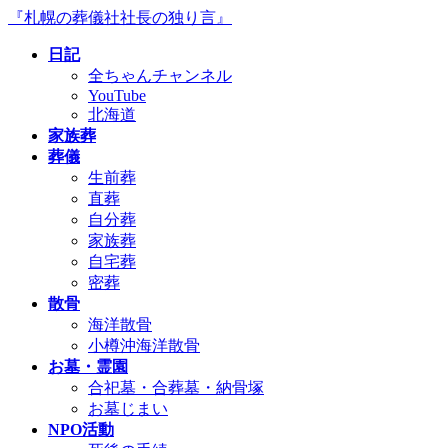
コ
ナ
『札幌の葬儀社社長の独り言』
ン
ビ
日記
テ
ゲ
全ちゃんチャンネル
ン
ー
YouTube
ツ
シ
北海道
へ
ョ
家族葬
ス
ン
葬儀
キ
に
生前葬
ッ
移
直葬
プ
動
自分葬
家族葬
自宅葬
密葬
散骨
海洋散骨
小樽沖海洋散骨
お墓・霊園
合祀墓・合葬墓・納骨塚
お墓じまい
NPO活動