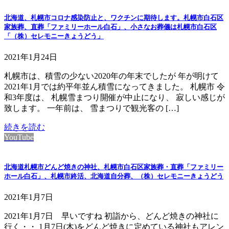
北海道、札幌市コロナ感染防止と、ワクチンに期待します。札幌市白石区
家族葬、直葬「ファミリーホール白石」、小さなお葬儀は札幌市白石区
「（株）セレモニーきょうどう」
2021年1月24日
札幌市は、積雪の少ない2020年の年末でしたが 年が明けて
2021年1月では約平年並ん積雪になってきました。 札幌市 令
和3年度は、 札幌雪まつり開催が中止になり、 寂しい感じが
致します。 一年前は、 雪まつりで観光客の […]
続きを読む
YouTube
北海道札幌市どんど焼きの神社、札幌市白石区家族葬・直葬「ファミリー
ホール白石」、札幌市終活、北海道自分葬、（株）セレモニーきょうどう
2021年1月7日
2021年1月7日 早いですね 初詣から、どんど焼きの神社に
行く・・ 1月7日(木)をどんど焼きに定めている神社もアレン