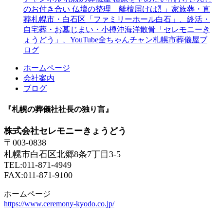
のお付き合い 仏壇の整理 離檀届けは⁈ 」家族葬・直
葬札幌市・白石区「ファミリーホール白石」、終活・
自宅葬・お墓じまい・小樽沖海洋散骨「セレモニーき
ょうどう」、YouTube全ちゃんチャン札幌市葬儀屋ブ
ログ
ホームページ
会社案内
ブログ
『札幌の葬儀社社長の独り言』
株式会社セレモニーきょうどう
〒003-0838
札幌市白石区北郷8条7丁目3-5
TEL:011-871-4949
FAX:011-871-9100
ホームページ
https://www.ceremony-kyodo.co.jp/