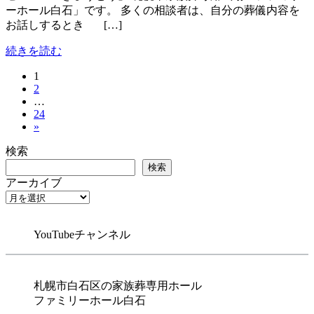
ーホール白石」です。 多くの相談者は、自分の葬儀内容を
お話しするとき […]
続きを読む
固
1
投
固
2
定
稿
…
定
ペ
固
24
ペ
ー
の
»
定
ー
ジ
ペ
ペ
ジ
検索
ー
ー
検索
ジ
アーカイブ
ジ
送
り
YouTubeチャンネル
札幌市白石区の家族葬専用ホール
ファミリーホール白石