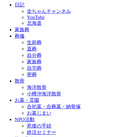
日記
全ちゃんチャンネル
YouTube
北海道
家族葬
葬儀
生前葬
直葬
自分葬
家族葬
自宅葬
密葬
散骨
海洋散骨
小樽沖海洋散骨
お墓・霊園
合祀墓・合葬墓・納骨塚
お墓じまい
NPO活動
死後の手続
終活セミナー