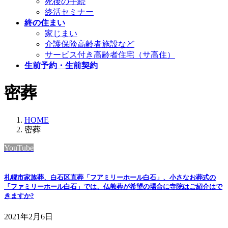
死後の手続
終活セミナー
終の住まい
家じまい
介護保険高齢者施設など
サービス付き高齢者住宅（サ高住）
生前予約・生前契約
密葬
HOME
密葬
YouTube
札幌市家族葬、白石区直葬「フアミリーホール白石」、小さなお葬式の
「ファミリーホール白石」では、仏教葬が希望の場合に寺院はご紹介はで
きますか?
2021年2月6日