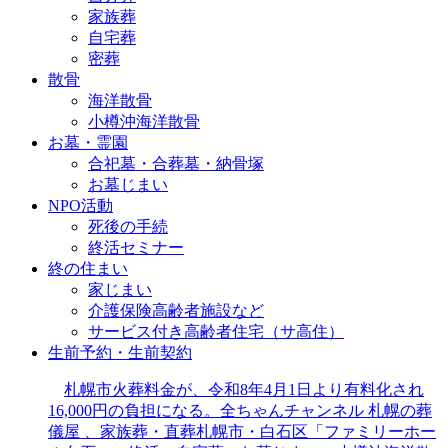
家族葬
自宅葬
密葬
散骨
海洋散骨
小樽沖海洋散骨
お墓・霊園
合祀墓・合葬墓・納骨塚
お墓じまい
NPO活動
死後の手続
終活セミナー
終の住まい
家じまい
介護保険高齢者施設など
サービス付き高齢者住宅（サ高住）
生前予約・生前契約
札幌市火葬料金が、令和8年4月1日より有料化され
16,000円の負担になる。全ちゃんチャンネル 札幌の葬
儀屋 、家族葬・直葬札幌市・白石区「ファミリーホー