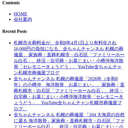
Contents
HOME
会社案内
Recent Posts
札幌市火葬料金が、令和8年4月1日より有料化され
16,000円の負担になる。全ちゃんチャンネル 札幌の葬
儀屋 、家族葬・直葬札幌市・白石区「ファミリーホー
ル白石」、終活・自宅葬・お墓じまい・小樽沖海洋散
骨「セレモニーきょうどう」、YouTube全ちゃんチャ
ン札幌市葬儀屋ブログ
全ちゃんチャンネル 札幌の葬儀屋「2026年（令和8
年）の小樽沖 海洋散骨 お墓じまい」 、家族葬・直
葬札幌市・白石区「ファミリーホール白石」、終活・
自宅葬・お墓じまい・小樽沖海洋散骨「セレモニーき
ょうどう」、YouTube全ちゃんチャン札幌市葬儀屋ブ
ログ。
全ちゃんチャンネル 札幌の葬儀屋 「204 大海原の自然
に還る 海洋散骨」家族葬・直葬札幌市・白石区「ファ
ミリーホール白石」、終活・自宅葬・お墓じまい・小