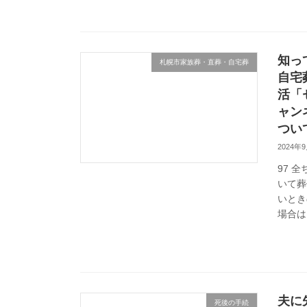
知っ
札幌市家族葬・直葬・自宅葬
自宅
活「
ャン
つい
2024年
97 
いて葬
いとき
場合は
夫に
死後の手続