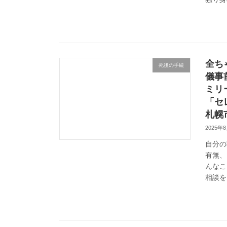
全ち
死後の手続
儀事
ミリ
「セ
札幌
2025年
自分の
有無、
んなこ
相談を 