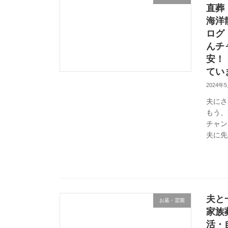
直葬
海洋
ログ
んチ
安！
てい
2024年
夫にさ
もう、
チャン
夫に先
夫と
お墓・霊園
家族
活・