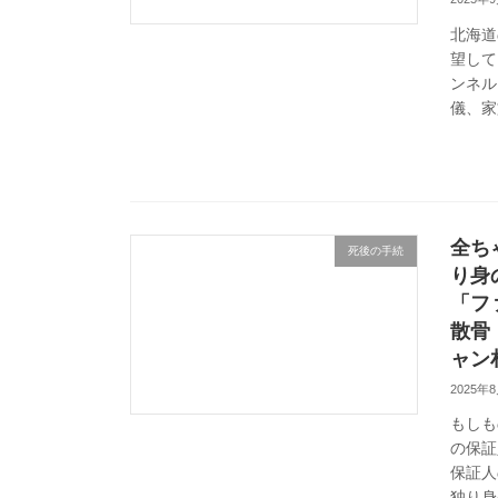
北海道
望して
ンネル
儀、家
全ち
死後の手続
り身
「フ
散骨
ャン
2025年
もしも
の保証
保証人
独り身の