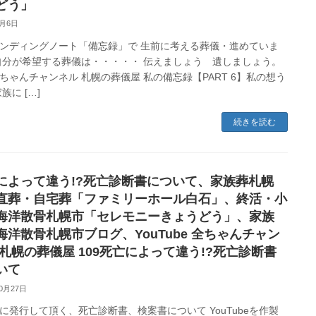
どう」
2月6日
ンディングノート「備忘録」で 生前に考える葬儀・進めていま
自分が希望する葬儀は・・・・・ 伝えましょう 遺しましょう。
 全ちゃんチャンネル 札幌の葬儀屋 私の備忘録【PART 6】私の想う
族に […]
続きを読む
によって違う!?死亡診断書について、家族葬札幌
直葬・自宅葬「ファミリーホール白石」、終活・小
海洋散骨札幌市「セレモニーきょうどう」、家族
海洋散骨札幌市ブログ、YouTube 全ちゃんチャン
 札幌の葬儀屋 109死亡によって違う!?死亡診断書
いて
10月27日
に発行して頂く、死亡診断書、検案書について YouTubeを作製