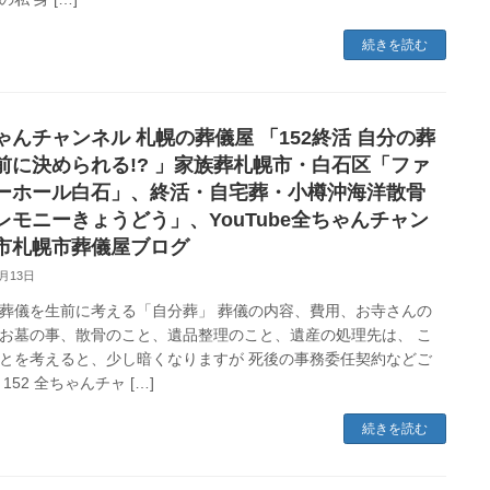
続きを読む
ゃんチャンネル 札幌の葬儀屋 「152終活 自分の葬
前に決められる!? 」家族葬札幌市・白石区「ファ
ーホール白石」、終活・自宅葬・小樽沖海洋散骨
レモニーきょうどう」、YouTube全ちゃんチャン
市札幌市葬儀屋ブログ
8月13日
葬儀を生前に考える「自分葬」 葬儀の内容、費用、お寺さんの
お墓の事、散骨のこと、遺品整理のこと、遺産の処理先は、 こ
とを考えると、少し暗くなりますが 死後の事務委任契約などご
152 全ちゃんチャ […]
続きを読む