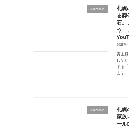
札幌
死後の手続
る葬
石」
う」
Yo
2025年
喪主様
してい
する「
ます。 
札幌
死後の手続
家族
ール