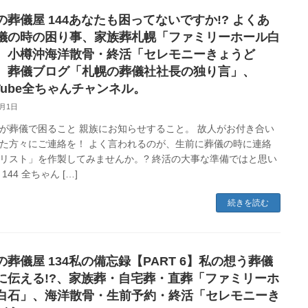
の葬儀屋 144あなたも困ってないですか!? よくあ
儀の時の困り事、家族葬札幌「ファミリーホール白
、小樽沖海洋散骨・終活「セレモニーきょうど
、葬儀ブログ「札幌の葬儀社社長の独り言」、
uTube全ちゃんチャンネル。
4月1日
が葬儀で困ること 親族にお知らせすること。 故人がお付き合い
た方々にご連絡を！ よく言われるのが、生前に葬儀の時に連絡
リスト」を作製してみませんか。? 終活の大事な準備ではと思い
144 全ちゃん […]
続きを読む
の葬儀屋 134私の備忘録【PART 6】私の想う葬儀
に伝える!?、家族葬・自宅葬・直葬「ファミリーホ
白石」、海洋散骨・生前予約・終活「セレモニーき