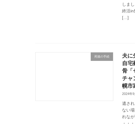
しまし
終活i
[…]
夫に
死後の手続
自宅
骨「
チャ
幌市
2024年
遺され
ない場
れなが
・・・