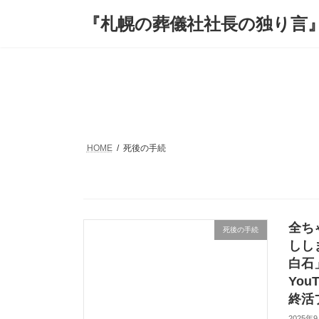
コ
ナ
『札幌の葬儀社社長の独り言
ン
ビ
テ
ゲ
ン
ー
ツ
シ
へ
ョ
ス
ン
キ
に
ッ
移
プ
動
HOME
死後の手続
全ち
死後の手続
しし
白石
Yo
終活
2025年