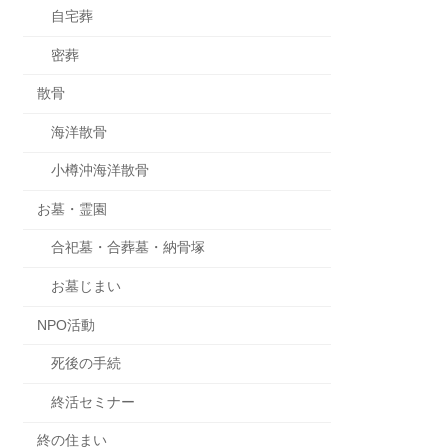
自宅葬
密葬
散骨
海洋散骨
小樽沖海洋散骨
お墓・霊園
合祀墓・合葬墓・納骨塚
お墓じまい
NPO活動
死後の手続
終活セミナー
終の住まい