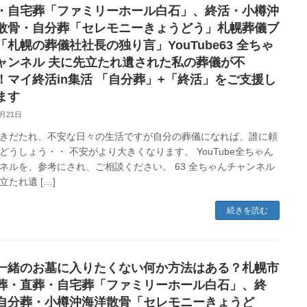
・自宅葬「ファミリーホール白石」、終活・小樽沖
散骨・自分葬「セレモニーきょうどう」札幌葬儀ブ
「札幌の葬儀社社長の独り言」YouTube63 全ちゃ
ャンネル 夫に先立たれ遺された私の葬儀が不
！マイ終活in集活 「自分葬」+「終活」をご支援し
ます
5月21日
きだたれ、不安な日々の生活ですが自分の葬儀になれば、誰に頼
どうしょう・・ 不安がより大きくなります。 YouTube全ちゃん
ネルを、参考にされ、ご相談ください。 63 全ちゃんチャンネル
立たれ遺 […]
続きを読む
一緒のお墓に入りたくない何か方法はある？札幌市
葬・直葬・自宅葬「ファミリーホール白石」、終
自分葬・小樽沖海洋散骨「セレモニーきょうど