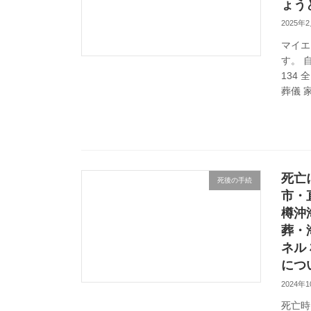
ょう
2025年
マイエ
す。 
134
葬儀 家
死亡
死後の手続
市・
樽沖
葬・
ネル
につ
2024年
死亡時