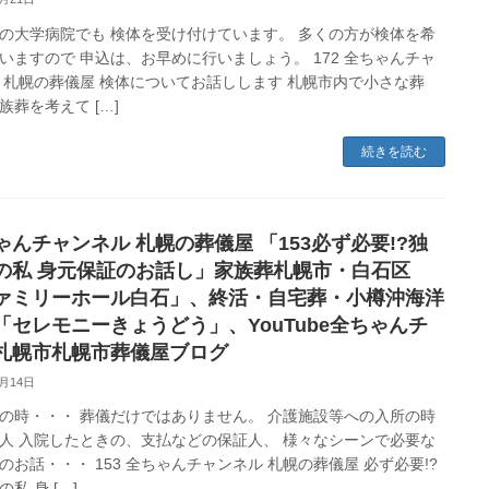
の大学病院でも 検体を受け付けています。 多くの方が検体を希
いますので 申込は、お早めに行いましょう。 172 全ちゃんチャ
 札幌の葬儀屋 検体についてお話しします 札幌市内で小さな葬
族葬を考えて […]
続きを読む
ゃんチャンネル 札幌の葬儀屋 「153必ず必要!?独
の私 身元保証のお話し」家族葬札幌市・白石区
ァミリーホール白石」、終活・自宅葬・小樽沖海洋
「セレモニーきょうどう」、YouTube全ちゃんチ
札幌市札幌市葬儀屋ブログ
8月14日
の時・・・ 葬儀だけではありません。 介護施設等への入所の時
人 入院したときの、支払などの保証人、 様々なシーンで必要な
のお話・・・ 153 全ちゃんチャンネル 札幌の葬儀屋 必ず必要!?
私 身 […]