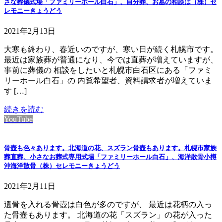
さな葬儀式場「ファミリーホール白石」、自分葬、お墓の相談は（株）セ
レモニーきょうどう
2021年2月13日
大寒も終わり、春近いのですが、寒い日が続く札幌市です。
最近は家族葬が普通になり、今では直葬が増えていますが、
事前に葬儀の 相談をしたいと札幌市白石区にある「ファミ
リーホール白石」の 内覧希望者、資料請求者が増えていま
す […]
続きを読む
YouTube
骨壺も色々あります。北海道の花、スズラン骨壺もあります。札幌市家族
葬直葬、小さなお葬式専用式場「ファミリーホール白石」、海洋散骨小樽
沖海洋散骨（株）セレモニーきょうどう
2021年2月11日
遺骨を入れる骨壺は白色が多のですが、 最近は花柄の入っ
た骨壺もあります。 北海道の花「スズラン」の花が入った