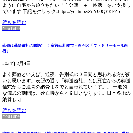
ように自宅から旅立ちたい「自分葬」＋「終活」をご支援し
ています 下記をクリック↓https://youtu.be/ZnY90QEKFZo
続きを読む
YouTube
葬儀は葬送儀礼の略語?！！家族葬札幌市・白石区「ファミリーホール白
石」
2024年2月4日
よく葬儀といえば、通夜、告別式の２日間と思われる方が多
いと思います。表題の通り「葬送儀礼」とは死亡からの葬送
儀式からご遺骨の納骨まをでと言われています。。 一般的
な儀式の期間は、死亡時から４９日となります。日本各地の
納骨 […]
続きを読む
YouTube