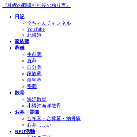
コ
ナ
『札幌の葬儀社社長の独り言』
ン
ビ
日記
テ
ゲ
全ちゃんチャンネル
ン
ー
YouTube
ツ
シ
北海道
へ
ョ
家族葬
ス
ン
葬儀
キ
に
生前葬
ッ
移
直葬
プ
動
自分葬
家族葬
自宅葬
密葬
散骨
海洋散骨
小樽沖海洋散骨
お墓・霊園
合祀墓・合葬墓・納骨塚
お墓じまい
NPO活動