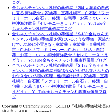
ログ。
全ちゃんチャンネル 札幌の葬儀屋 「204 大海原の自然
に還る 海洋散骨」家族葬・直葬札幌市・白石区「ファ
ミリーホール白石」、終活・自宅葬・お墓じまい・小
樽沖海洋散骨「セレモニーきょうどう」、YouTube全
ちゃんチャン札幌市葬儀屋ブログ
全ちゃんチャンネル 札幌の葬儀屋 「S-180 全ちゃんチ
ャンネル 札幌の葬儀屋 お家にいるような葬儀 家族だ
けで…気軽に心置きなく家族葬 」家族葬・直葬札幌
市・白石区「ファミリーホール白石」、終活・自宅
葬・お墓じまい・小樽沖海洋散骨「セレモニーきょう
どう」、YouTube全ちゃんチャン札幌市葬儀屋ブログ
全ちゃんチャンネル 札幌の葬儀屋 「S-182 全ちゃんチ
ャンネル 札幌の葬儀屋 檀家をやめたい!?お寺さんとの
お付き合い 仏壇の整理 離檀届けは⁈ 」家族葬・直葬
札幌市・白石区「ファミリーホール白石」、終活・自
宅葬・お墓じまい・小樽沖海洋散骨「セレモニーきょ
うどう」、YouTube全ちゃんチャン札幌市葬儀屋ブロ
グ
Copyright © Ceremony Kyodo Co.,LTD『札幌の葬儀社社長の
独り言』 All Rights Reserved.