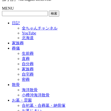
MENU
検
索:
日記
全ちゃんチャンネル
YouTube
北海道
家族葬
葬儀
生前葬
直葬
自分葬
家族葬
自宅葬
密葬
散骨
海洋散骨
小樽沖海洋散骨
お墓・霊園
合祀墓・合葬墓・納骨塚
お墓じまい