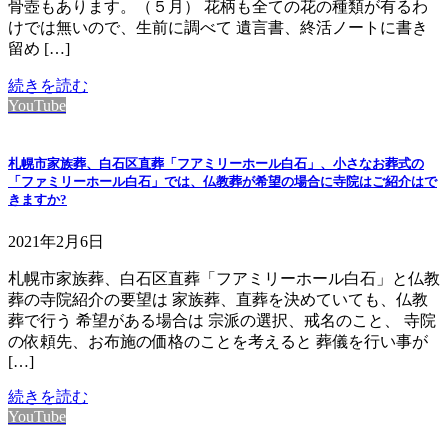
骨壺もあります。（５月） 花柄も全ての花の種類が有るわ
けでは無いので、生前に調べて 遺言書、終活ノートに書き
留め […]
続きを読む
YouTube
札幌市家族葬、白石区直葬「フアミリーホール白石」、小さなお葬式の
「ファミリーホール白石」では、仏教葬が希望の場合に寺院はご紹介はで
きますか?
2021年2月6日
札幌市家族葬、白石区直葬「フアミリーホール白石」と仏教
葬の寺院紹介の要望は 家族葬、直葬を決めていても、仏教
葬で行う 希望がある場合は 宗派の選択、戒名のこと、 寺院
の依頼先、お布施の価格のことを考えると 葬儀を行い事が
[…]
続きを読む
YouTube