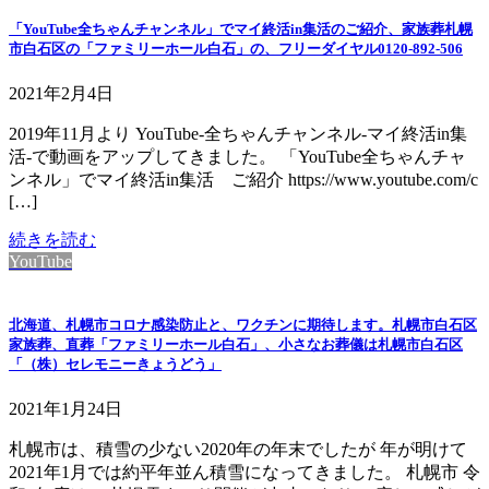
「YouTube全ちゃんチャンネル」でマイ終活in集活のご紹介、家族葬札幌
市白石区の「ファミリーホール白石」の、フリーダイヤル0120-892-506
2021年2月4日
2019年11月より YouTube-全ちゃんチャンネル-マイ終活in集
活-で動画をアップしてきました。 「YouTube全ちゃんチャ
ンネル」でマイ終活in集活 ご紹介 https://www.youtube.com/c
[…]
続きを読む
YouTube
北海道、札幌市コロナ感染防止と、ワクチンに期待します。札幌市白石区
家族葬、直葬「ファミリーホール白石」、小さなお葬儀は札幌市白石区
「（株）セレモニーきょうどう」
2021年1月24日
札幌市は、積雪の少ない2020年の年末でしたが 年が明けて
2021年1月では約平年並ん積雪になってきました。 札幌市 令