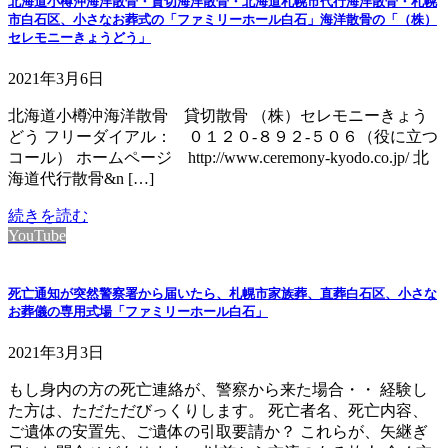
北海道小樽沖海洋散骨・貸切海洋散骨・北海道札幌市代行海洋散骨・札幌
市白石区、小さなお葬式の「ファミリーホール白石」海洋散骨の「（株）
セレモニーきょうどう」
2021年3月6日
北海道小樽沖海洋散骨 貸切散骨 （株）セレモニーきょう
どう フリーダイアル： ０１２０-８９２-５０６（役に立つ
コール） ホームページ http://www.ceremony-kyodo.co.jp/ 北
海道代行散骨&n […]
続きを読む
YouTube
死亡通知が突然警察署から届いたら、札幌市家族葬、直葬白石区、小さな
お葬儀の専用式場「ファミリーホール白石」
2021年3月3日
もし身内の方の死亡連絡が、警察から来た場合・・ 経験し
た方は、ただただびっくりします。 死亡者名、死亡内容、
ご遺体の安置先、ご遺体の引取要請か？ これらが、矢継ぎ