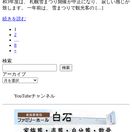
和3年度は、 札幌雪まつり開催が中止になり、 寂しい感じが
致します。 一年前は、 雪まつりで観光客の […]
続きを読む
固
1
投
固
2
定
稿
…
定
ペ
固
8
ペ
ー
の
»
定
ー
ジ
ペ
ペ
ジ
検索
ー
ー
検索
ジ
アーカイブ
ジ
送
り
YouTubeチャンネル