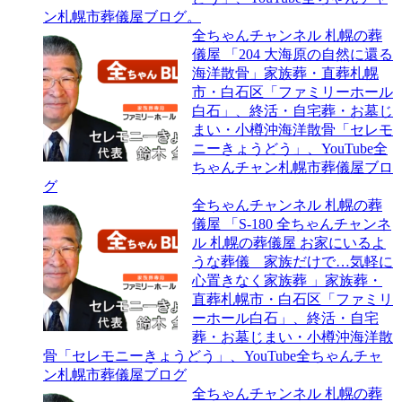
ン札幌市葬儀屋ブログ。
全ちゃんチャンネル 札幌の葬
儀屋 「204 大海原の自然に還る
海洋散骨」家族葬・直葬札幌
市・白石区「ファミリーホール
白石」、終活・自宅葬・お墓じ
まい・小樽沖海洋散骨「セレモ
ニーきょうどう」、YouTube全
ちゃんチャン札幌市葬儀屋ブロ
グ
全ちゃんチャンネル 札幌の葬
儀屋 「S-180 全ちゃんチャンネ
ル 札幌の葬儀屋 お家にいるよ
うな葬儀 家族だけで…気軽に
心置きなく家族葬 」家族葬・
直葬札幌市・白石区「ファミリ
ーホール白石」、終活・自宅
葬・お墓じまい・小樽沖海洋散
骨「セレモニーきょうどう」、YouTube全ちゃんチャ
ン札幌市葬儀屋ブログ
全ちゃんチャンネル 札幌の葬