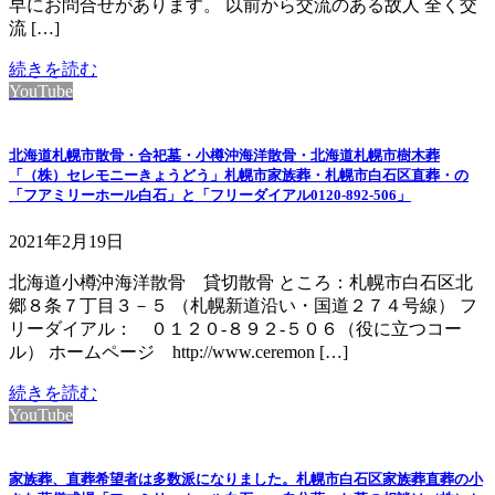
早にお問合せがあります。 以前から交流のある故人 全く交
流 […]
続きを読む
YouTube
北海道札幌市散骨・合祀墓・小樽沖海洋散骨・北海道札幌市樹木葬
「（株）セレモニーきょうどう」札幌市家族葬・札幌市白石区直葬・の
「フアミリーホール白石」と「フリーダイアル0120-892-506」
2021年2月19日
北海道小樽沖海洋散骨 貸切散骨 ところ：札幌市白石区北
郷８条７丁目３－５ （札幌新道沿い・国道２７４号線） フ
リーダイアル： ０１２０-８９２-５０６（役に立つコー
ル） ホームページ http://www.ceremon […]
続きを読む
YouTube
家族葬、直葬希望者は多数派になりました。札幌市白石区家族葬直葬の小