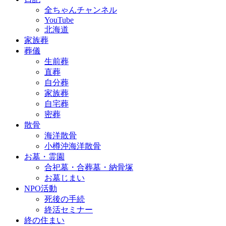
全ちゃんチャンネル
YouTube
北海道
家族葬
葬儀
生前葬
直葬
自分葬
家族葬
自宅葬
密葬
散骨
海洋散骨
小樽沖海洋散骨
お墓・霊園
合祀墓・合葬墓・納骨塚
お墓じまい
NPO活動
死後の手続
終活セミナー
終の住まい