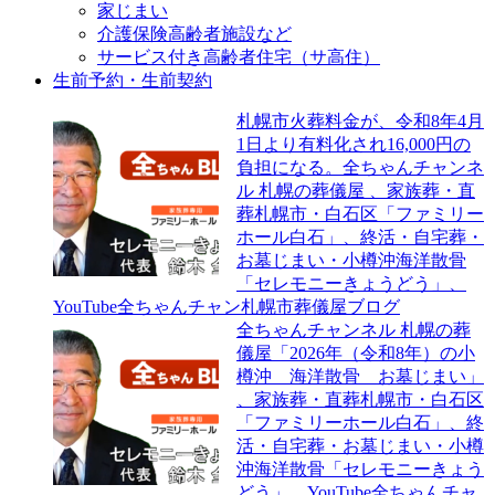
家じまい
介護保険高齢者施設など
サービス付き高齢者住宅（サ高住）
生前予約・生前契約
札幌市火葬料金が、令和8年4月
1日より有料化され16,000円の
負担になる。全ちゃんチャンネ
ル 札幌の葬儀屋 、家族葬・直
葬札幌市・白石区「ファミリー
ホール白石」、終活・自宅葬・
お墓じまい・小樽沖海洋散骨
「セレモニーきょうどう」、
YouTube全ちゃんチャン札幌市葬儀屋ブログ
全ちゃんチャンネル 札幌の葬
儀屋「2026年（令和8年）の小
樽沖 海洋散骨 お墓じまい」
、家族葬・直葬札幌市・白石区
「ファミリーホール白石」、終
活・自宅葬・お墓じまい・小樽
沖海洋散骨「セレモニーきょう
どう」、YouTube全ちゃんチャ