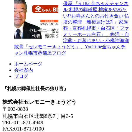
儀屋 「S-182 全ちゃんチャンネ
ル 札幌の葬儀屋 檀家をやめた
い!?お寺さんとのお付き合い 仏
壇の整理 離檀届けは⁈ 」家族
葬・直葬札幌市・白石区「ファ
ミリーホール白石」、終活・自
宅葬・お墓じまい・小樽沖海洋
散骨「セレモニーきょうどう」、YouTube全ちゃんチ
ャン札幌市葬儀屋ブログ
ホームページ
会社案内
ブログ
『札幌の葬儀社社長の独り言』
株式会社セレモニーきょうどう
〒003-0838
札幌市白石区北郷8条7丁目3-5
TEL:011-871-4949
FAX:011-871-9100