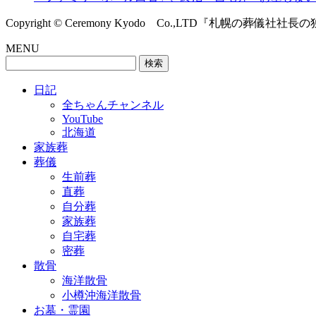
Copyright © Ceremony Kyodo Co.,LTD『札幌の葬儀社社長の独り言』
MENU
検
索:
日記
全ちゃんチャンネル
YouTube
北海道
家族葬
葬儀
生前葬
直葬
自分葬
家族葬
自宅葬
密葬
散骨
海洋散骨
小樽沖海洋散骨
お墓・霊園