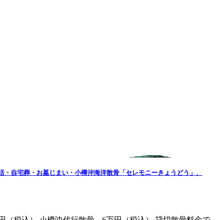
」、終活・自宅葬・お墓じまい・小樽沖海洋散骨「セレモニーきょうどう」、
円（税込） 小樽沖代行散骨 6万円（税込） 貸切散骨料金で