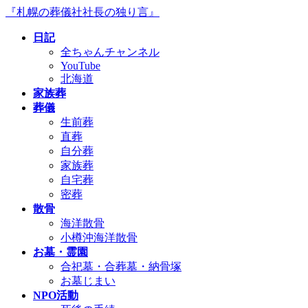
コ
ナ
『札幌の葬儀社社長の独り言』
ン
ビ
日記
テ
ゲ
全ちゃんチャンネル
ン
ー
YouTube
ツ
シ
北海道
へ
ョ
家族葬
ス
ン
葬儀
キ
に
生前葬
ッ
移
直葬
プ
動
自分葬
家族葬
自宅葬
密葬
散骨
海洋散骨
小樽沖海洋散骨
お墓・霊園
合祀墓・合葬墓・納骨塚
お墓じまい
NPO活動