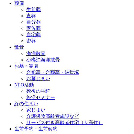
葬儀
生前葬
直葬
自分葬
家族葬
自宅葬
密葬
散骨
海洋散骨
小樽沖海洋散骨
お墓・霊園
合祀墓・合葬墓・納骨塚
お墓じまい
NPO活動
死後の手続
終活セミナー
終の住まい
家じまい
介護保険高齢者施設など
サービス付き高齢者住宅（サ高住）
生前予約・生前契約