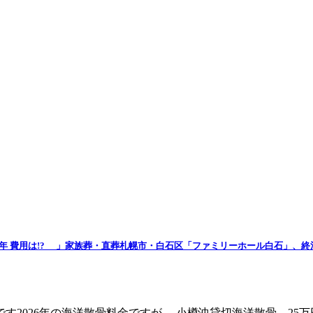
2026年 費用は!? 」家族葬・直葬札幌市・白石区「ファミリーホール白石
2026年の海洋散骨料金ですが。 小樽沖貸切海洋散骨 25万