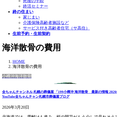
死後の手続
終活セミナー
終の住まい
家じまい
介護保険高齢者施設など
サービス付き高齢者住宅（サ高住）
生前予約・生前契約
海洋散骨の費用
HOME
海洋散骨の費用
小樽沖海洋散骨
全ちゃんチャンネル 札幌の葬儀屋 「199小樽沖 海洋散骨 最新の情報 
YouTube全ちゃんチャン札幌市葬儀屋ブログ
2026年3月20日
北海道では、雪解けも進み、桜の開花がもう少しで見れそうです