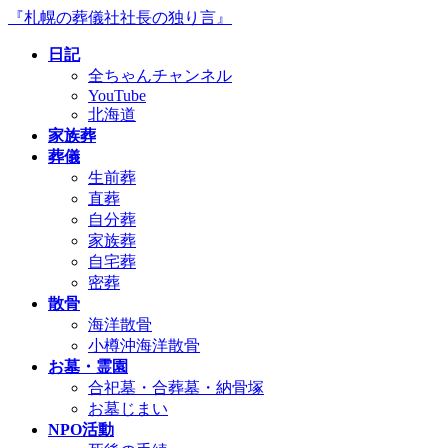
コ
ナ
『札幌の葬儀社社長の独り言』
ン
ビ
日記
テ
ゲ
全ちゃんチャンネル
ン
ー
YouTube
ツ
シ
北海道
へ
ョ
家族葬
ス
ン
葬儀
キ
に
生前葬
ッ
移
直葬
プ
動
自分葬
家族葬
自宅葬
密葬
散骨
海洋散骨
小樽沖海洋散骨
お墓・霊園
合祀墓・合葬墓・納骨塚
お墓じまい
NPO活動