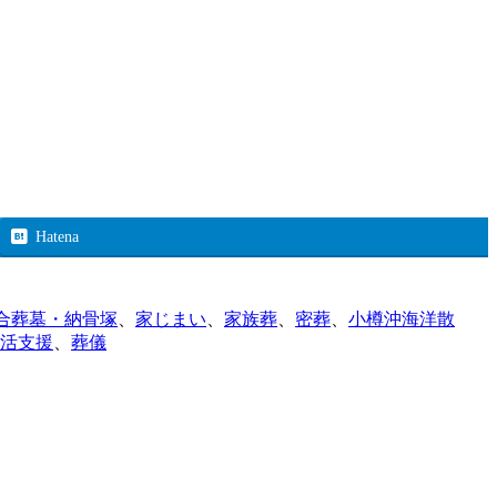
Hatena
合葬墓・納骨塚
、
家じまい
、
家族葬
、
密葬
、
小樽沖海洋散
活支援
、
葬儀