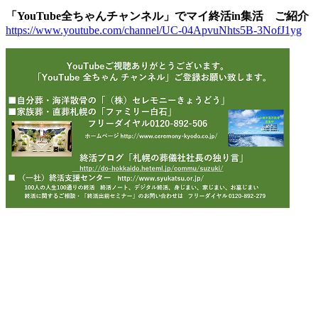
時
「YouTube全ちゃんチャンネル」でマイ終活in集活 ご紹介
:
https://www.youtube.com/channel/UC-04ApvuNhts5B-3NofJ1yg