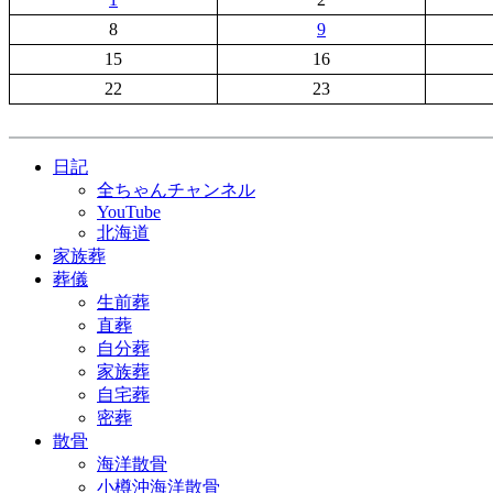
8
9
15
16
22
23
日記
全ちゃんチャンネル
YouTube
北海道
家族葬
葬儀
生前葬
直葬
自分葬
家族葬
自宅葬
密葬
散骨
海洋散骨
小樽沖海洋散骨