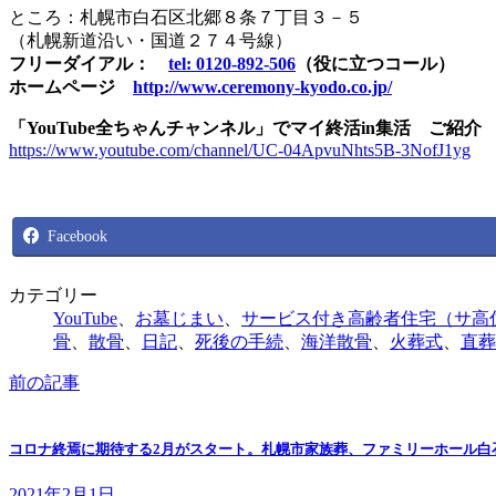
ところ：札幌市白石区北郷８条７丁目３－５
（札幌新道沿い・国道２７４号線）
フリーダイアル：
tel: 0120-892-506
（役に立つコール）
ホームページ
http://www.ceremony-kyodo.co.jp/
「YouTube全ちゃんチャンネル」でマイ終活in集活 ご紹介
https://www.youtube.com/channel/UC-04ApvuNhts5B-3NofJ1yg
Facebook
カテゴリー
YouTube
、
お墓じまい
、
サービス付き高齢者住宅（サ高
骨
、
散骨
、
日記
、
死後の手続
、
海洋散骨
、
火葬式
、
直葬
前の記事
コロナ終焉に期待する2月がスタート。札幌市家族葬、ファミリーホール白
2021年2月1日