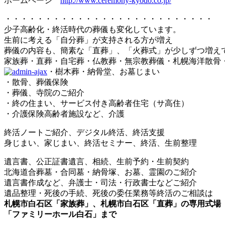
ホームページ
http://www.ceremony-kyodo.co.jp/
・・・・・・・・・・・・・・・・・・・・・・・・・・
少子高齢化・終活時代の葬儀も変化しています。
生前に考える「自分葬」が支持される方が増え
葬儀の内容も、簡素な「直葬」、「火葬式」が少しずつ増え
家族葬・直葬・自宅葬・仏教葬・無宗教葬儀・札幌海洋散骨
・樹木葬・納骨堂、お墓じまい
・散骨、葬儀保険
・葬儀、寺院のご紹介
・終の住まい、サービス付き高齢者住宅（サ高住）
・介護保険高齢者施設など、介護
終活ノートご紹介、デジタル終活、終活支援
身じまい、家じまい、終活セミナー、終活、生前整理
遺言書、公正証書遺言、相続、生前予約・生前契約
北海道合葬墓・合同墓・納骨塚、お墓、霊園のご紹介
遺言書作成など、弁護士・司法・行政書士などご紹介
遺品整理・死後の手続、死後の委任業務等終活のご相談は
札幌市白石区「家族葬」、札幌市白石区「直葬」の専用式場
「ファミリーホール白石」まで