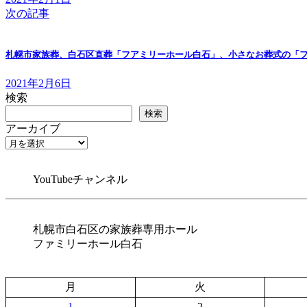
次の記事
札幌市家族葬、白石区直葬「フアミリーホール白石」、小さなお葬式の「フ
2021年2月6日
検索
検索
アーカイブ
YouTubeチャンネル
札幌市白石区の家族葬専用ホール
ファミリーホール白石
月
火
1
2