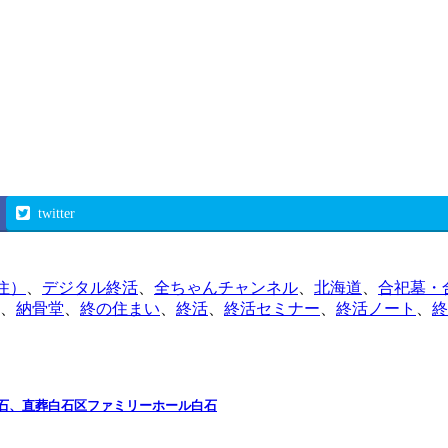
twitter
住）
、
デジタル終活
、
全ちゃんチャンネル
、
北海道
、
合祀墓・
、
納骨堂
、
終の住まい
、
終活
、
終活セミナー
、
終活ノート
、
終
石、直葬白石区ファミリーホール白石