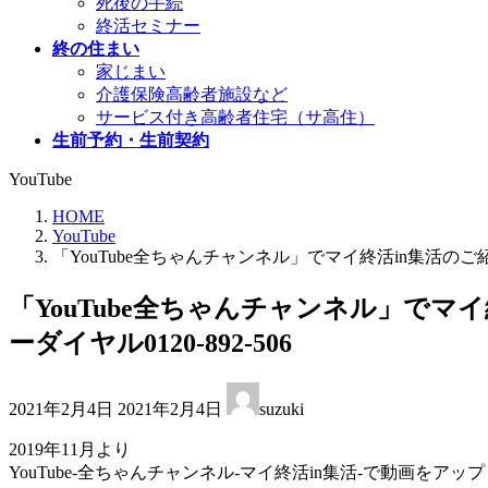
死後の手続
終活セミナー
終の住まい
家じまい
介護保険高齢者施設など
サービス付き高齢者住宅（サ高住）
生前予約・生前契約
YouTube
HOME
YouTube
「YouTube全ちゃんチャンネル」でマイ終活in集活のご
「YouTube全ちゃんチャンネル」で
ーダイヤル0120-892-506
最
2021年2月4日
2021年2月4日
suzuki
終
更
2019年11月より
新
YouTube-全ちゃんチャンネル-マイ終活in集活-で動画をア
日