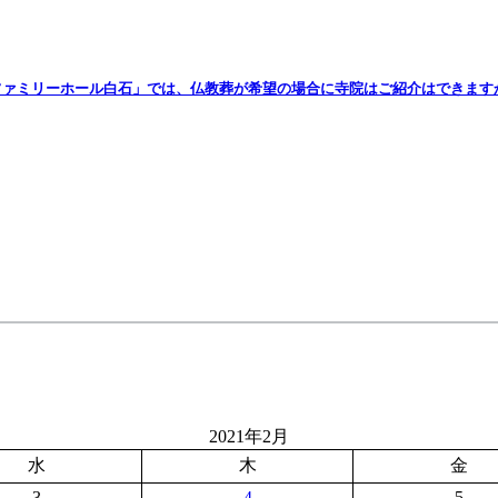
ァミリーホール白石」では、仏教葬が希望の場合に寺院はご紹介はできます
2021年2月
水
木
金
3
4
5