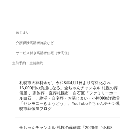
死後の手続
終活セミナー
終の住まい
家じまい
介護保険高齢者施設など
サービス付き高齢者住宅（サ高住）
生前予約・生前契約
札幌市火葬料金が、令和8年4月1日より有料化され
16,000円の負担になる。全ちゃんチャンネル 札幌の葬
儀屋 、家族葬・直葬札幌市・白石区「ファミリーホー
ル白石」、終活・自宅葬・お墓じまい・小樽沖海洋散骨
「セレモニーきょうどう」、YouTube全ちゃんチャン札
幌市葬儀屋ブログ
全ちゃんチャンネル 札幌の葬儀屋「2026年（令和8