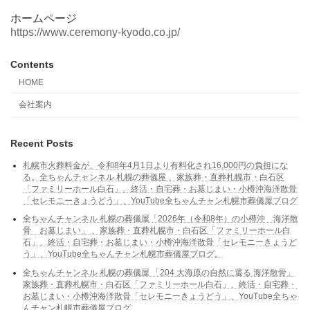
ホームページ
https://www.ceremony-kyodo.co.jp/
Contents
HOME
会社案内
Recent Posts
札幌市火葬料金が、令和8年4月1日より有料化され16,000円の負担にな
る。全ちゃんチャンネル 札幌の葬儀屋 、家族葬・直葬札幌市・白石区
「ファミリーホール白石」、終活・自宅葬・お墓じまい・小樽沖海洋散骨
「セレモニーきょうどう」、YouTube全ちゃんチャン札幌市葬儀屋ブログ
全ちゃんチャンネル 札幌の葬儀屋「2026年（令和8年）の小樽沖 海洋散
骨 お墓じまい」 、家族葬・直葬札幌市・白石区「ファミリーホール白
石」、終活・自宅葬・お墓じまい・小樽沖海洋散骨「セレモニーきょうど
う」、YouTube全ちゃんチャン札幌市葬儀屋ブログ。
全ちゃんチャンネル 札幌の葬儀屋 「204 大海原の自然に還る 海洋散骨」
家族葬・直葬札幌市・白石区「ファミリーホール白石」、終活・自宅葬・
お墓じまい・小樽沖海洋散骨「セレモニーきょうどう」、YouTube全ちゃ
んチャン札幌市葬儀屋ブログ