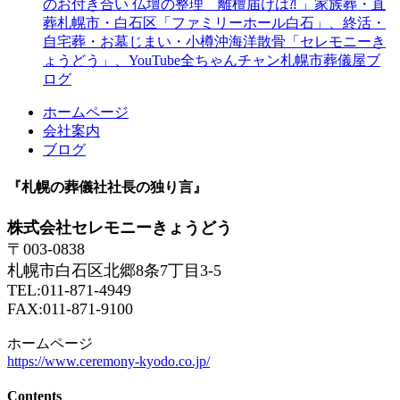
のお付き合い 仏壇の整理 離檀届けは⁈ 」家族葬・直
葬札幌市・白石区「ファミリーホール白石」、終活・
自宅葬・お墓じまい・小樽沖海洋散骨「セレモニーき
ょうどう」、YouTube全ちゃんチャン札幌市葬儀屋ブ
ログ
ホームページ
会社案内
ブログ
『札幌の葬儀社社長の独り言』
株式会社セレモニーきょうどう
〒003-0838
札幌市白石区北郷8条7丁目3-5
TEL:011-871-4949
FAX:011-871-9100
ホームページ
https://www.ceremony-kyodo.co.jp/
Contents