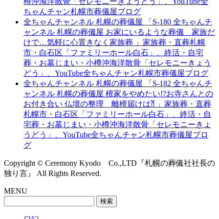
樽沖海洋散骨「セレモニーきょうどう」、YouTube全
ちゃんチャン札幌市葬儀屋ブログ
全ちゃんチャンネル 札幌の葬儀屋 「S-180 全ちゃんチ
ャンネル 札幌の葬儀屋 お家にいるような葬儀 家族だ
けで…気軽に心置きなく家族葬 」家族葬・直葬札幌
市・白石区「ファミリーホール白石」、終活・自宅
葬・お墓じまい・小樽沖海洋散骨「セレモニーきょう
どう」、YouTube全ちゃんチャン札幌市葬儀屋ブログ
全ちゃんチャンネル 札幌の葬儀屋 「S-182 全ちゃんチ
ャンネル 札幌の葬儀屋 檀家をやめたい!?お寺さんとの
お付き合い 仏壇の整理 離檀届けは⁈ 」家族葬・直葬
札幌市・白石区「ファミリーホール白石」、終活・自
宅葬・お墓じまい・小樽沖海洋散骨「セレモニーきょ
うどう」、YouTube全ちゃんチャン札幌市葬儀屋ブロ
グ
Copyright © Ceremony Kyodo Co.,LTD『札幌の葬儀社社長の
独り言』 All Rights Reserved.
MENU
検
索: