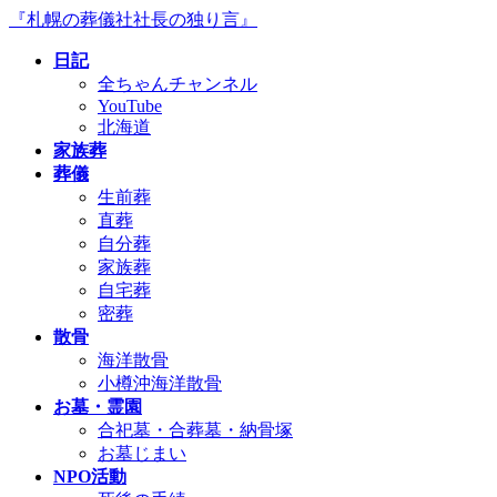
コ
ナ
『札幌の葬儀社社長の独り言』
ン
ビ
日記
テ
ゲ
全ちゃんチャンネル
ン
ー
YouTube
ツ
シ
北海道
へ
ョ
家族葬
ス
ン
葬儀
キ
に
生前葬
ッ
移
直葬
プ
動
自分葬
家族葬
自宅葬
密葬
散骨
海洋散骨
小樽沖海洋散骨
お墓・霊園
合祀墓・合葬墓・納骨塚
お墓じまい
NPO活動