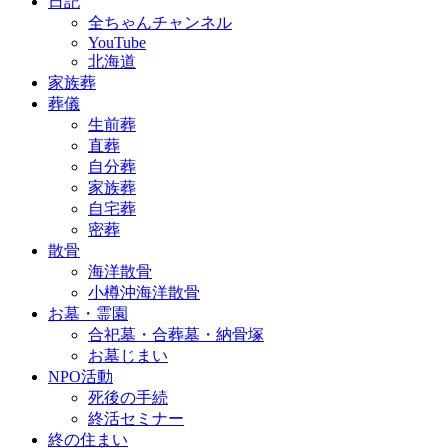
日記
全ちゃんチャンネル
YouTube
北海道
家族葬
葬儀
生前葬
直葬
自分葬
家族葬
自宅葬
密葬
散骨
海洋散骨
小樽沖海洋散骨
お墓・霊園
合祀墓・合葬墓・納骨塚
お墓じまい
NPO活動
死後の手続
終活セミナー
終の住まい