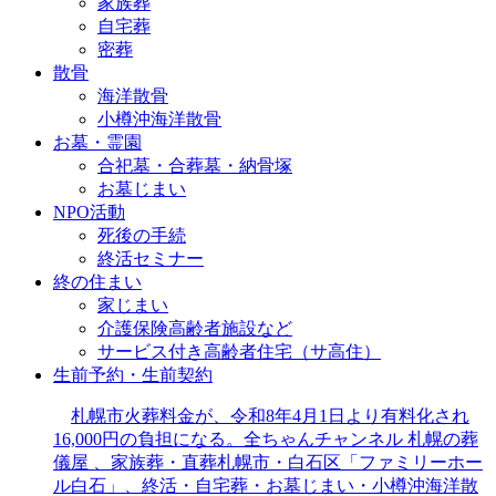
家族葬
自宅葬
密葬
散骨
海洋散骨
小樽沖海洋散骨
お墓・霊園
合祀墓・合葬墓・納骨塚
お墓じまい
NPO活動
死後の手続
終活セミナー
終の住まい
家じまい
介護保険高齢者施設など
サービス付き高齢者住宅（サ高住）
生前予約・生前契約
札幌市火葬料金が、令和8年4月1日より有料化され
16,000円の負担になる。全ちゃんチャンネル 札幌の葬
儀屋 、家族葬・直葬札幌市・白石区「ファミリーホー
ル白石」、終活・自宅葬・お墓じまい・小樽沖海洋散