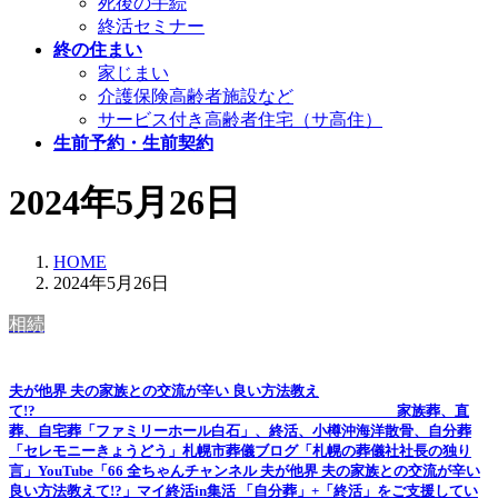
死後の手続
終活セミナー
終の住まい
家じまい
介護保険高齢者施設など
サービス付き高齢者住宅（サ高住）
生前予約・生前契約
2024年5月26日
HOME
2024年5月26日
相続
夫が他界 夫の家族との交流が辛い 良い方法教え
て!? 家族葬、直
葬、自宅葬「ファミリーホール白石」、終活、小樽沖海洋散骨、自分葬
「セレモニーきょうどう」札幌市葬儀ブログ「札幌の葬儀社社長の独り
言」YouTube「66 全ちゃんチャンネル 夫が他界 夫の家族との交流が辛い
良い方法教えて!?」マイ終活in集活 「自分葬」+「終活」をご支援してい