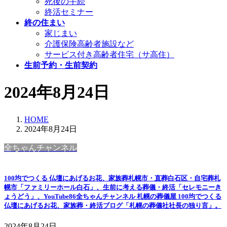
死後の手続
終活セミナー
終の住まい
家じまい
介護保険高齢者施設など
サービス付き高齢者住宅（サ高住）
生前予約・生前契約
2024年8月24日
HOME
2024年8月24日
全ちゃんチャンネル
100均でつくる 仏壇にあげるお花、家族葬札幌市・直葬白石区・自宅葬札
幌市「ファミリーホール白石」、生前に考える葬儀・終活「セレモニーき
ょうどう」、YouTube86全ちゃんチャンネル 札幌の葬儀屋 100均でつくる
仏壇にあげるお花、家族葬・終活ブログ「札幌の葬儀社社長の独り言」。
2024年8月24日