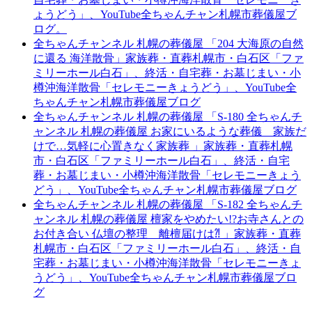
ょうどう」、YouTube全ちゃんチャン札幌市葬儀屋ブ
ログ。
全ちゃんチャンネル 札幌の葬儀屋 「204 大海原の自然
に還る 海洋散骨」家族葬・直葬札幌市・白石区「ファ
ミリーホール白石」、終活・自宅葬・お墓じまい・小
樽沖海洋散骨「セレモニーきょうどう」、YouTube全
ちゃんチャン札幌市葬儀屋ブログ
全ちゃんチャンネル 札幌の葬儀屋 「S-180 全ちゃんチ
ャンネル 札幌の葬儀屋 お家にいるような葬儀 家族だ
けで…気軽に心置きなく家族葬 」家族葬・直葬札幌
市・白石区「ファミリーホール白石」、終活・自宅
葬・お墓じまい・小樽沖海洋散骨「セレモニーきょう
どう」、YouTube全ちゃんチャン札幌市葬儀屋ブログ
全ちゃんチャンネル 札幌の葬儀屋 「S-182 全ちゃんチ
ャンネル 札幌の葬儀屋 檀家をやめたい!?お寺さんとの
お付き合い 仏壇の整理 離檀届けは⁈ 」家族葬・直葬
札幌市・白石区「ファミリーホール白石」、終活・自
宅葬・お墓じまい・小樽沖海洋散骨「セレモニーきょ
うどう」、YouTube全ちゃんチャン札幌市葬儀屋ブロ
グ