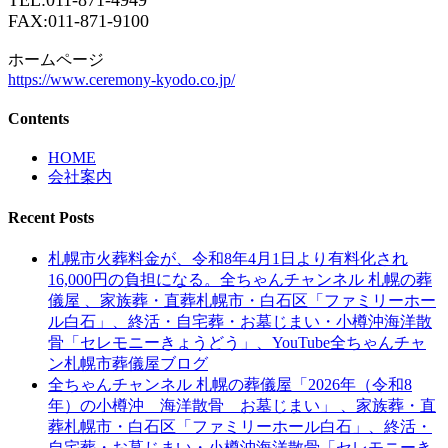
FAX:011-871-9100
ホームページ
https://www.ceremony-kyodo.co.jp/
Contents
HOME
会社案内
Recent Posts
札幌市火葬料金が、令和8年4月1日より有料化され
16,000円の負担になる。全ちゃんチャンネル 札幌の葬
儀屋 、家族葬・直葬札幌市・白石区「ファミリーホー
ル白石」、終活・自宅葬・お墓じまい・小樽沖海洋散
骨「セレモニーきょうどう」、YouTube全ちゃんチャ
ン札幌市葬儀屋ブログ
全ちゃんチャンネル 札幌の葬儀屋「2026年（令和8
年）の小樽沖 海洋散骨 お墓じまい」 、家族葬・直
葬札幌市・白石区「ファミリーホール白石」、終活・
自宅葬・お墓じまい・小樽沖海洋散骨「セレモニーき