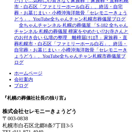
だけで…気軽に心置きなく家族葬 」家族葬・直葬札幌
市・白石区「ファミリーホール白石」、終活・自宅
葬・お墓じまい・小樽沖海洋散骨「セレモニーきょう
どう」、YouTube全ちゃんチャン札幌市葬儀屋ブログ
全ちゃんチャンネル 札幌の葬儀屋 「S-182 全ちゃん
チャンネル 札幌の葬儀屋 檀家をやめたい!?お寺さんと
のお付き合い 仏壇の整理 離檀届けは⁈ 」家族葬・直
葬札幌市・白石区「ファミリーホール白石」、終活・
自宅葬・お墓じまい・小樽沖海洋散骨「セレモニーき
ょうどう」、YouTube全ちゃんチャン札幌市葬儀屋ブ
ログ
ホームページ
会社案内
ブログ
『札幌の葬儀社社長の独り言』
株式会社セレモニーきょうどう
〒003-0838
札幌市白石区北郷8条7丁目3-5
TEL:011-871-4949