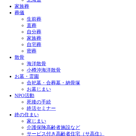
家族葬
葬儀
生前葬
直葬
自分葬
家族葬
自宅葬
密葬
散骨
海洋散骨
小樽沖海洋散骨
お墓・霊園
合祀墓・合葬墓・納骨塚
お墓じまい
NPO活動
死後の手続
終活セミナー
終の住まい
家じまい
介護保険高齢者施設など
サービス付き高齢者住宅（サ高住）