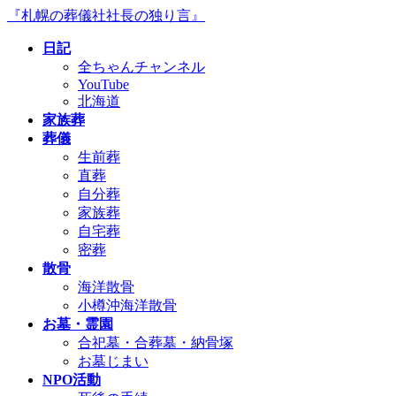
コ
ナ
『札幌の葬儀社社長の独り言』
ン
ビ
日記
テ
ゲ
全ちゃんチャンネル
ン
ー
YouTube
ツ
シ
北海道
へ
ョ
家族葬
ス
ン
葬儀
キ
に
生前葬
ッ
移
直葬
プ
動
自分葬
家族葬
自宅葬
密葬
散骨
海洋散骨
小樽沖海洋散骨
お墓・霊園
合祀墓・合葬墓・納骨塚
お墓じまい
NPO活動