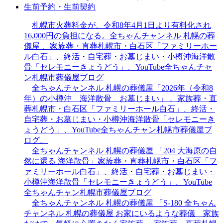
生前予約・生前契約
札幌市火葬料金が、令和8年4月1日より有料化され
16,000円の負担になる。全ちゃんチャンネル 札幌の葬
儀屋 、家族葬・直葬札幌市・白石区「ファミリーホー
ル白石」、終活・自宅葬・お墓じまい・小樽沖海洋散
骨「セレモニーきょうどう」、YouTube全ちゃんチャ
ン札幌市葬儀屋ブログ
全ちゃんチャンネル 札幌の葬儀屋「2026年（令和8
年）の小樽沖 海洋散骨 お墓じまい」 、家族葬・直
葬札幌市・白石区「ファミリーホール白石」、終活・
自宅葬・お墓じまい・小樽沖海洋散骨「セレモニーき
ょうどう」、YouTube全ちゃんチャン札幌市葬儀屋ブ
ログ。
全ちゃんチャンネル 札幌の葬儀屋 「204 大海原の自
然に還る 海洋散骨」家族葬・直葬札幌市・白石区「フ
ァミリーホール白石」、終活・自宅葬・お墓じまい・
小樽沖海洋散骨「セレモニーきょうどう」、YouTube
全ちゃんチャン札幌市葬儀屋ブログ
全ちゃんチャンネル 札幌の葬儀屋 「S-180 全ちゃん
チャンネル 札幌の葬儀屋 お家にいるような葬儀 家族