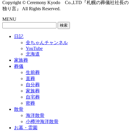
Copyright © Ceremony Kyodo Co.,LTD『札幌の葬儀社社長の
独り言』 All Rights Reserved.
MENU
検
索:
日記
全ちゃんチャンネル
YouTube
北海道
家族葬
葬儀
生前葬
直葬
自分葬
家族葬
自宅葬
密葬
散骨
海洋散骨
小樽沖海洋散骨
お墓・霊園