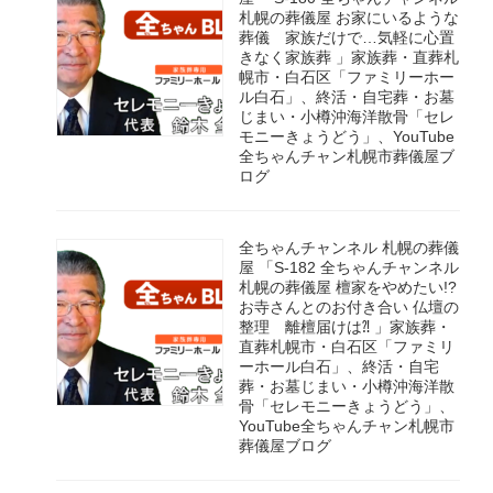
札幌の葬儀屋 お家にいるような
葬儀 家族だけで…気軽に心置
きなく家族葬 」家族葬・直葬札
幌市・白石区「ファミリーホー
ル白石」、終活・自宅葬・お墓
じまい・小樽沖海洋散骨「セレ
モニーきょうどう」、YouTube
全ちゃんチャン札幌市葬儀屋ブ
ログ
全ちゃんチャンネル 札幌の葬儀
屋 「S-182 全ちゃんチャンネル
札幌の葬儀屋 檀家をやめたい!?
お寺さんとのお付き合い 仏壇の
整理 離檀届けは⁈ 」家族葬・
直葬札幌市・白石区「ファミリ
ーホール白石」、終活・自宅
葬・お墓じまい・小樽沖海洋散
骨「セレモニーきょうどう」、
YouTube全ちゃんチャン札幌市
葬儀屋ブログ