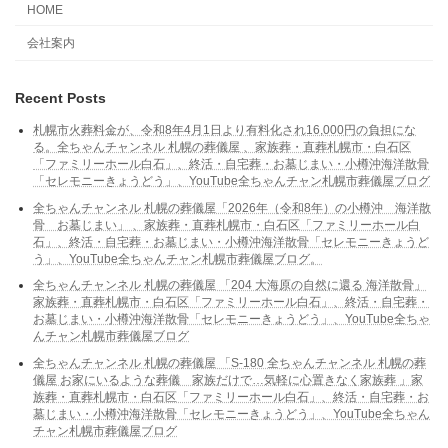
HOME
会社案内
Recent Posts
札幌市火葬料金が、令和8年4月1日より有料化され16,000円の負担にな
る。全ちゃんチャンネル 札幌の葬儀屋 、家族葬・直葬札幌市・白石区
「ファミリーホール白石」、終活・自宅葬・お墓じまい・小樽沖海洋散骨
「セレモニーきょうどう」、YouTube全ちゃんチャン札幌市葬儀屋ブログ
全ちゃんチャンネル 札幌の葬儀屋「2026年（令和8年）の小樽沖 海洋散
骨 お墓じまい」 、家族葬・直葬札幌市・白石区「ファミリーホール白
石」、終活・自宅葬・お墓じまい・小樽沖海洋散骨「セレモニーきょうど
う」、YouTube全ちゃんチャン札幌市葬儀屋ブログ。
全ちゃんチャンネル 札幌の葬儀屋 「204 大海原の自然に還る 海洋散骨」
家族葬・直葬札幌市・白石区「ファミリーホール白石」、終活・自宅葬・
お墓じまい・小樽沖海洋散骨「セレモニーきょうどう」、YouTube全ちゃ
んチャン札幌市葬儀屋ブログ
全ちゃんチャンネル 札幌の葬儀屋 「S-180 全ちゃんチャンネル 札幌の葬
儀屋 お家にいるような葬儀 家族だけで…気軽に心置きなく家族葬 」家
族葬・直葬札幌市・白石区「ファミリーホール白石」、終活・自宅葬・お
墓じまい・小樽沖海洋散骨「セレモニーきょうどう」、YouTube全ちゃん
チャン札幌市葬儀屋ブログ