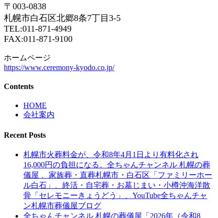
〒003-0838
札幌市白石区北郷8条7丁目3-5
TEL:011-871-4949
FAX:011-871-9100
ホームページ
https://www.ceremony-kyodo.co.jp/
Contents
HOME
会社案内
Recent Posts
札幌市火葬料金が、令和8年4月1日より有料化され
16,000円の負担になる。全ちゃんチャンネル 札幌の葬
儀屋 、家族葬・直葬札幌市・白石区「ファミリーホー
ル白石」、終活・自宅葬・お墓じまい・小樽沖海洋散
骨「セレモニーきょうどう」、YouTube全ちゃんチャ
ン札幌市葬儀屋ブログ
全ちゃんチャンネル 札幌の葬儀屋「2026年（令和8