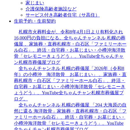
家じまい
介護保険高齢者施設など
サービス付き高齢者住宅（サ高住）
生前予約・生前契約
札幌市火葬料金が、令和8年4月1日より有料化され
16,000円の負担になる。全ちゃんチャンネル 札幌の葬
儀屋 、家族葬・直葬札幌市・白石区「ファミリーホー
ル白石」、終活・自宅葬・お墓じまい・小樽沖海洋散
骨「セレモニーきょうどう」、YouTube全ちゃんチャ
ン札幌市葬儀屋ブログ
全ちゃんチャンネル 札幌の葬儀屋「2026年（令和8
年）の小樽沖 海洋散骨 お墓じまい」 、家族葬・直
葬札幌市・白石区「ファミリーホール白石」、終活・
自宅葬・お墓じまい・小樽沖海洋散骨「セレモニーき
ょうどう」、YouTube全ちゃんチャン札幌市葬儀屋ブ
ログ。
全ちゃんチャンネル 札幌の葬儀屋 「204 大海原の自
然に還る 海洋散骨」家族葬・直葬札幌市・白石区「フ
ァミリーホール白石」、終活・自宅葬・お墓じまい・
小樽沖海洋散骨「セレモニーきょうどう」、YouTube
全ちゃんチャン札幌市葬儀屋ブログ