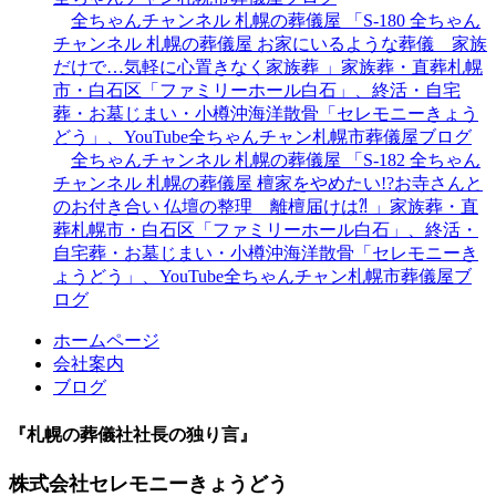
全ちゃんチャンネル 札幌の葬儀屋 「S-180 全ちゃん
チャンネル 札幌の葬儀屋 お家にいるような葬儀 家族
だけで…気軽に心置きなく家族葬 」家族葬・直葬札幌
市・白石区「ファミリーホール白石」、終活・自宅
葬・お墓じまい・小樽沖海洋散骨「セレモニーきょう
どう」、YouTube全ちゃんチャン札幌市葬儀屋ブログ
全ちゃんチャンネル 札幌の葬儀屋 「S-182 全ちゃん
チャンネル 札幌の葬儀屋 檀家をやめたい!?お寺さんと
のお付き合い 仏壇の整理 離檀届けは⁈ 」家族葬・直
葬札幌市・白石区「ファミリーホール白石」、終活・
自宅葬・お墓じまい・小樽沖海洋散骨「セレモニーき
ょうどう」、YouTube全ちゃんチャン札幌市葬儀屋ブ
ログ
ホームページ
会社案内
ブログ
『札幌の葬儀社社長の独り言』
株式会社セレモニーきょうどう