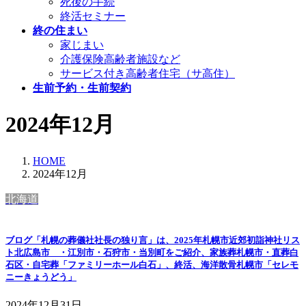
死後の手続
終活セミナー
終の住まい
家じまい
介護保険高齢者施設など
サービス付き高齢者住宅（サ高住）
生前予約・生前契約
2024年12月
HOME
2024年12月
北海道
ブログ「札幌の葬儀社社長の独り言」は、2025年札幌市近郊初詣神社リス
ト北広島市 ・江別市・石狩市・当別町をご紹介、家族葬札幌市・直葬白
石区・自宅葬「ファミリーホール白石」、終活、海洋散骨札幌市「セレモ
ニーきょうどう」
2024年12月31日