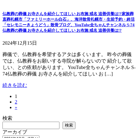
仏教葬の葬儀 お寺さんを紹介してほしい お布施 戒名 追善供養は!?家族葬
直葬札幌市「ファミリーホール白石」、海洋散骨札幌市・生前予約・終活
「セレモニーきょうどう」散骨ブログ、YouTube全ちゃんチャンネル S-74
仏教葬の葬儀 お寺さんを紹介してほしい お布施 戒名 追善供養は!?
2024年12月15日
葬儀で、仏教葬を希望するアタは多くいます。 昨今の葬儀
では、仏教葬をお願いする寺院が解らないので 紹介して欲
しい、との依頼があります。 YouTube全ちゃんチャンネル S-
74仏教葬の葬儀 お寺さんを紹介してほしい お […]
続きを読む
固
1
投
固
2
定
稿
»
定
ペ
ペ
ー
の
検索
ー
ジ
検索
ペ
ジ
アーカイブ
ー