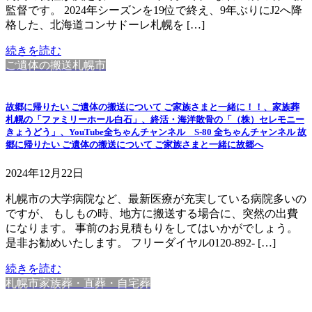
監督です。 2024年シーズンを19位で終え、9年ぶりにJ2へ降
格した、北海道コンサドーレ札幌を […]
続きを読む
ご遺体の搬送札幌市
故郷に帰りたい ご遺体の搬送について ご家族さまと一緒に！！、家族葬
札幌の「ファミリーホール白石」、終活・海洋散骨の「（株）セレモニー
きょうどう」、YouTube全ちゃんチャンネル S-80 全ちゃんチャンネル 故
郷に帰りたい ご遺体の搬送について ご家族さまと一緒に故郷へ
2024年12月22日
札幌市の大学病院など、最新医療が充実している病院多いの
ですが、 もしもの時、地方に搬送する場合に、突然の出費
になります。 事前のお見積もりをしてはいかがでしょう。
是非お勧めいたします。 フリーダイヤル0120-892- […]
続きを読む
札幌市家族葬・直葬・自宅葬