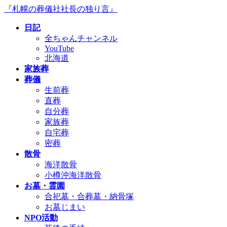
コ
ナ
『札幌の葬儀社社長の独り言』
ン
ビ
日記
テ
ゲ
全ちゃんチャンネル
ン
ー
YouTube
ツ
シ
北海道
へ
ョ
家族葬
ス
ン
葬儀
キ
に
生前葬
ッ
移
直葬
プ
動
自分葬
家族葬
自宅葬
密葬
散骨
海洋散骨
小樽沖海洋散骨
お墓・霊園
合祀墓・合葬墓・納骨塚
お墓じまい
NPO活動