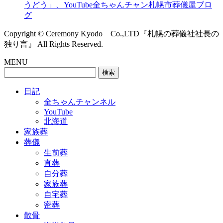
うどう」、YouTube全ちゃんチャン札幌市葬儀屋ブロ
グ
Copyright © Ceremony Kyodo Co.,LTD『札幌の葬儀社社長の
独り言』 All Rights Reserved.
MENU
検
索:
日記
全ちゃんチャンネル
YouTube
北海道
家族葬
葬儀
生前葬
直葬
自分葬
家族葬
自宅葬
密葬
散骨