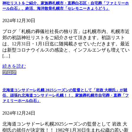
神社リストをご紹介、家族葬札幌市・直葬白石区・自宅葬「ファミリーホ
ール白石」、終活、海洋散骨札幌市「セレモニーきょうどう」
2024年12月30日
ブログ「札幌の葬儀社社長の独り言」は札幌市内、札幌市近
郊の初詣神社リストをご紹介させて頂きます。初詣リスト
は、12月31日・1月1日迄に随掲載させていただきます。最近
は新型コロナウイルスの感染と、インフルエンザも増えてい
[…]
続きを読む
ブログ
北海道コンサドーレ札幌 2025シーズンの監督として「岩政 大樹氏」が就
任、頑張れ北海道コンサドーレ札幌！！、家族葬札幌市自宅葬・直葬「フ
ァミリーホール白石」
2024年12月24日
北海道コンサドーレ札幌2025シーズンの監督として 岩政 大
樹氏の就任が決定致！！ 1982年1月30日生まれ42歳の若い新