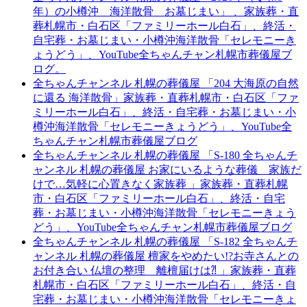
年）の小樽沖 海洋散骨 お墓じまい」 、家族葬・直
葬札幌市・白石区「ファミリーホール白石」、終活・
自宅葬・お墓じまい・小樽沖海洋散骨「セレモニーき
ょうどう」、YouTube全ちゃんチャン札幌市葬儀屋ブ
ログ。
全ちゃんチャンネル 札幌の葬儀屋 「204 大海原の自然
に還る 海洋散骨」家族葬・直葬札幌市・白石区「ファ
ミリーホール白石」、終活・自宅葬・お墓じまい・小
樽沖海洋散骨「セレモニーきょうどう」、YouTube全
ちゃんチャン札幌市葬儀屋ブログ
全ちゃんチャンネル 札幌の葬儀屋 「S-180 全ちゃんチ
ャンネル 札幌の葬儀屋 お家にいるような葬儀 家族だ
けで…気軽に心置きなく家族葬 」家族葬・直葬札幌
市・白石区「ファミリーホール白石」、終活・自宅
葬・お墓じまい・小樽沖海洋散骨「セレモニーきょう
どう」、YouTube全ちゃんチャン札幌市葬儀屋ブログ
全ちゃんチャンネル 札幌の葬儀屋 「S-182 全ちゃんチ
ャンネル 札幌の葬儀屋 檀家をやめたい!?お寺さんとの
お付き合い 仏壇の整理 離檀届けは⁈ 」家族葬・直葬
札幌市・白石区「ファミリーホール白石」、終活・自
宅葬・お墓じまい・小樽沖海洋散骨「セレモニーきょ