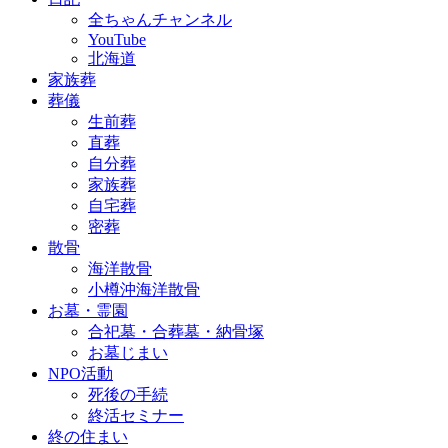
全ちゃんチャンネル
YouTube
北海道
家族葬
葬儀
生前葬
直葬
自分葬
家族葬
自宅葬
密葬
散骨
海洋散骨
小樽沖海洋散骨
お墓・霊園
合祀墓・合葬墓・納骨塚
お墓じまい
NPO活動
死後の手続
終活セミナー
終の住まい