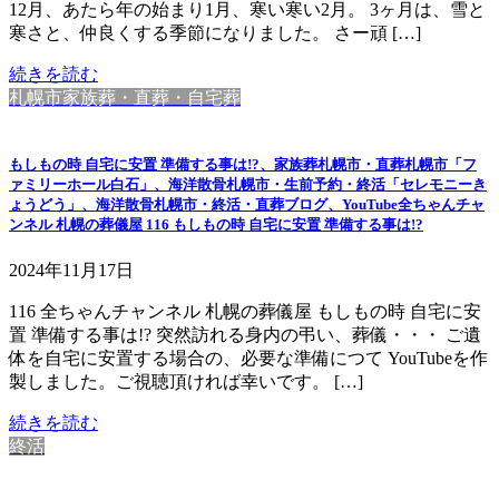
12月、あたら年の始まり1月、寒い寒い2月。 3ヶ月は、雪と
寒さと、仲良くする季節になりました。 さー頑 […]
続きを読む
札幌市家族葬・直葬・自宅葬
もしもの時 自宅に安置 準備する事は!?、家族葬札幌市・直葬札幌市「フ
ァミリーホール白石」、海洋散骨札幌市・生前予約・終活「セレモニーき
ょうどう」、海洋散骨札幌市・終活・直葬ブログ、YouTube全ちゃんチャ
ンネル 札幌の葬儀屋 116 もしもの時 自宅に安置 準備する事は!?
2024年11月17日
116 全ちゃんチャンネル 札幌の葬儀屋 もしもの時 自宅に安
置 準備する事は!? 突然訪れる身内の弔い、葬儀・・・ ご遺
体を自宅に安置する場合の、必要な準備につて YouTubeを作
製しました。ご視聴頂ければ幸いです。 […]
続きを読む
終活