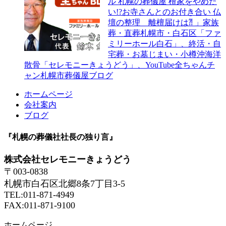
ル 札幌の葬儀屋 檀家をやめた
い!?お寺さんとのお付き合い 仏
壇の整理 離檀届けは⁈ 」家族
葬・直葬札幌市・白石区「ファ
ミリーホール白石」、終活・自
宅葬・お墓じまい・小樽沖海洋
散骨「セレモニーきょうどう」、YouTube全ちゃんチ
ャン札幌市葬儀屋ブログ
ホームページ
会社案内
ブログ
『札幌の葬儀社社長の独り言』
株式会社セレモニーきょうどう
〒003-0838
札幌市白石区北郷8条7丁目3-5
TEL:011-871-4949
FAX:011-871-9100
ホームページ