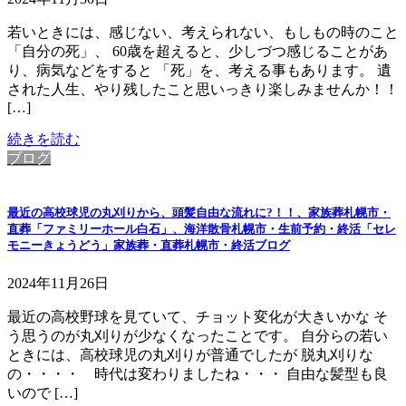
若いときには、感じない、考えられない、もしもの時のこと
「自分の死」、 60歳を超えると、少しづつ感じることがあ
り、病気などをすると 「死」を、考える事もあります。 遺
された人生、やり残したこと思いっきり楽しみませんか！！
[…]
続きを読む
ブログ
最近の高校球児の丸刈りから、頭髪自由な流れに?！！、家族葬札幌市・
直葬「ファミリーホール白石」、海洋散骨札幌市・生前予約・終活「セレ
モニーきょうどう」家族葬・直葬札幌市・終活ブログ
2024年11月26日
最近の高校野球を見ていて、チョット変化が大きいかな そ
う思うのが丸刈りが少なくなったことです。 自分らの若い
ときには、高校球児の丸刈りが普通でしたが 脱丸刈りな
の・・・・ 時代は変わりましたね・・・ 自由な髪型も良
いので […]