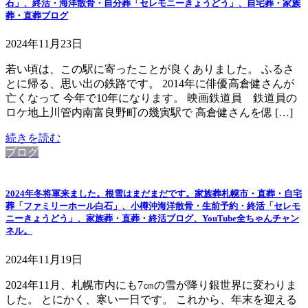
石」、終活・海洋散骨・自分葬「セレモニーきょうどう」、自宅葬・家族
葬・直葬ブログ
2024年11月23日
若い頃は、この駅に寄ったことが良くありました。 ふるさ
とに帰る、思い出の鉄路です。 2014年に俳優高倉健さんが
亡くなって 今年で10年になります。 映画鉄道員 鉄道員の
ロケ地上川管内南富良野町の幾寅駅で 高倉健さんを偲 […]
続きを読む
ブログ
2024年冬将軍来ました。根雪はまだまだです。家族葬札幌市・直葬・自宅
葬「ファミリーホール白石」、小樽沖海洋散骨・生前予約・終活「セレモ
ニーきょうどう」、家族葬・直葬・終活ブログ、YouTube全ちゃんチャン
ネル。
2024年11月19日
2024年11月、札幌市内にも7㎝の雪が降り銀世界に変わりま
した。 とにかく、寒い一日です。 これから、年末を迎える