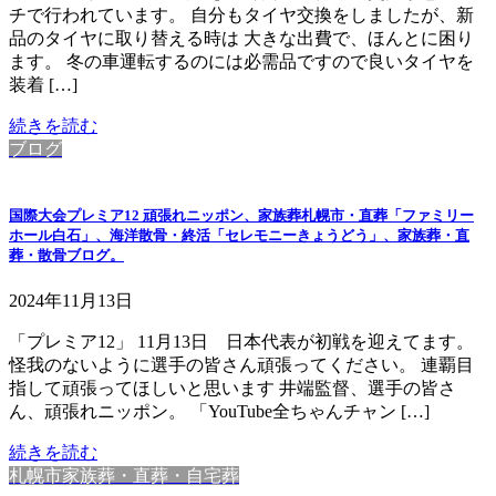
チで行われています。 自分もタイヤ交換をしましたが、新
品のタイヤに取り替える時は 大きな出費で、ほんとに困り
ます。 冬の車運転するのには必需品ですので良いタイヤを
装着 […]
続きを読む
ブログ
国際大会プレミア12 頑張れニッポン、家族葬札幌市・直葬「ファミリー
ホール白石」、海洋散骨・終活「セレモニーきょうどう」、家族葬・直
葬・散骨ブログ。
2024年11月13日
「プレミア12」 11月13日 日本代表が初戦を迎えてます。
怪我のないように選手の皆さん頑張ってください。 連覇目
指して頑張ってほしいと思います 井端監督、選手の皆さ
ん、頑張れニッポン。 「YouTube全ちゃんチャン […]
続きを読む
札幌市家族葬・直葬・自宅葬