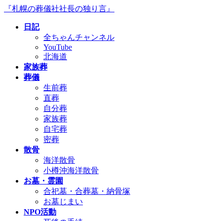
コ
ナ
『札幌の葬儀社社長の独り言』
ン
ビ
日記
テ
ゲ
全ちゃんチャンネル
ン
ー
YouTube
ツ
シ
北海道
へ
ョ
家族葬
ス
ン
葬儀
キ
に
生前葬
ッ
移
直葬
プ
動
自分葬
家族葬
自宅葬
密葬
散骨
海洋散骨
小樽沖海洋散骨
お墓・霊園
合祀墓・合葬墓・納骨塚
お墓じまい
NPO活動