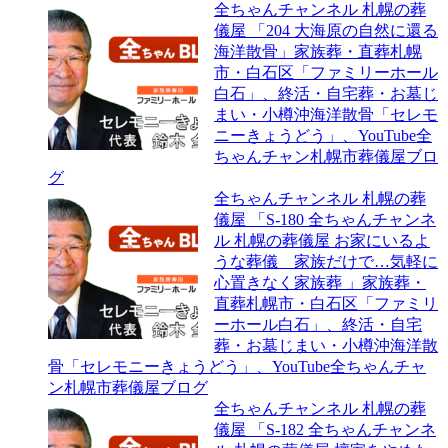
全ちゃんチャンネル 札幌の葬
儀屋 「204 大海原の自然に還る
海洋散骨」家族葬・直葬札幌
市・白石区「ファミリーホール
白石」、終活・自宅葬・お墓じ
まい・小樽沖海洋散骨「セレモ
ニーきょうどう」、YouTube全
ちゃんチャン札幌市葬儀屋ブロ
グ
全ちゃんチャンネル 札幌の葬
儀屋 「S-180 全ちゃんチャンネ
ル 札幌の葬儀屋 お家にいるよ
うな葬儀 家族だけで…気軽に
心置きなく家族葬 」家族葬・
直葬札幌市・白石区「ファミリ
ーホール白石」、終活・自宅
葬・お墓じまい・小樽沖海洋散
骨「セレモニーきょうどう」、YouTube全ちゃんチャ
ン札幌市葬儀屋ブログ
全ちゃんチャンネル 札幌の葬
儀屋 「S-182 全ちゃんチャンネ