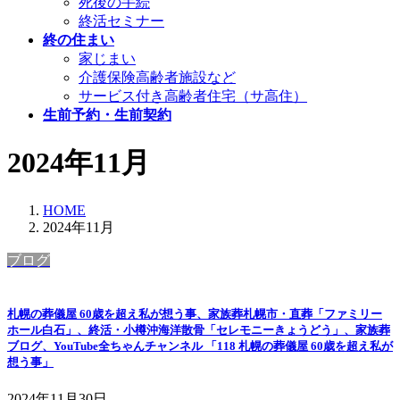
死後の手続
終活セミナー
終の住まい
家じまい
介護保険高齢者施設など
サービス付き高齢者住宅（サ高住）
生前予約・生前契約
2024年11月
HOME
2024年11月
ブログ
札幌の葬儀屋 60歳を超え私が想う事、家族葬札幌市・直葬「ファミリー
ホール白石」、終活・小樽沖海洋散骨「セレモニーきょうどう」、家族葬
ブログ、YouTube全ちゃんチャンネル 「118 札幌の葬儀屋 60歳を超え私が
想う事」
2024年11月30日