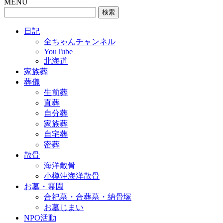
MENU
検
索:
日記
全ちゃんチャンネル
YouTube
北海道
家族葬
葬儀
生前葬
直葬
自分葬
家族葬
自宅葬
密葬
散骨
海洋散骨
小樽沖海洋散骨
お墓・霊園
合祀墓・合葬墓・納骨塚
お墓じまい
NPO活動