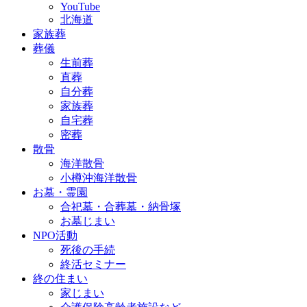
YouTube
北海道
家族葬
葬儀
生前葬
直葬
自分葬
家族葬
自宅葬
密葬
散骨
海洋散骨
小樽沖海洋散骨
お墓・霊園
合祀墓・合葬墓・納骨塚
お墓じまい
NPO活動
死後の手続
終活セミナー
終の住まい
家じまい