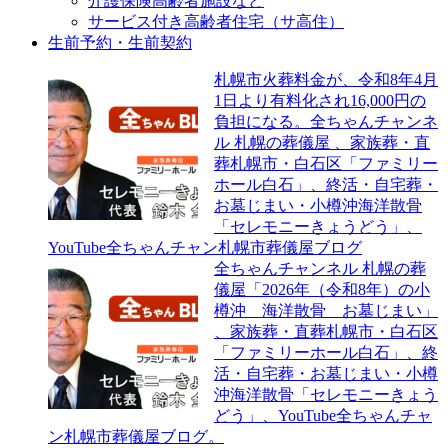
介護保険高齢者施設など
サービス付き高齢者住宅（サ高住）
生前予約・生前契約
札幌市火葬料金が、令和8年4月
1日より有料化され16,000円の
負担になる。全ちゃんチャンネ
ル 札幌の葬儀屋 、家族葬・直
葬札幌市・白石区「ファミリー
ホール白石」、終活・自宅葬・
お墓じまい・小樽沖海洋散骨
「セレモニーきょうどう」、
YouTube全ちゃんチャン札幌市葬儀屋ブログ
全ちゃんチャンネル 札幌の葬
儀屋「2026年（令和8年）の小
樽沖 海洋散骨 お墓じまい」
、家族葬・直葬札幌市・白石区
「ファミリーホール白石」、終
活・自宅葬・お墓じまい・小樽
沖海洋散骨「セレモニーきょう
どう」、YouTube全ちゃんチャ
ン札幌市葬儀屋ブログ。