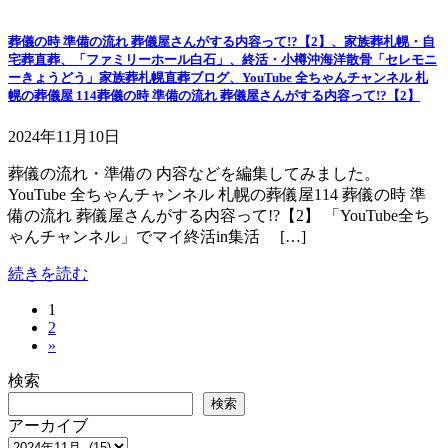
葬儀の時 準備の流れ 葬儀屋さんがする内容って!?【2】、家族葬札幌・自
宅葬直葬、「ファミリーホール白石」、終活・小樽沖海洋散骨「セレモニ
ーきょうどう」家族葬札幌直葬ブログ、YouTube 全ちゃんチャンネル 札
幌の葬儀屋 114葬儀の時 準備の流れ 葬儀屋さんがする内容って!?【2】
2024年11月10日
葬儀の流れ・準備の 内容などを編集してみました。
YouTube 全ちゃんチャンネル 札幌の葬儀屋114 葬儀の時 準
備の流れ 葬儀屋さんがする内容って!?【2】 「YouTube全ち
ゃんチャンネル」でマイ終活in集活 […]
続きを読む
固
1
投
固
2
定
稿
»
定
ペ
ペ
ー
の
検索
ー
ジ
検索
ペ
ジ
アーカイブ
ー