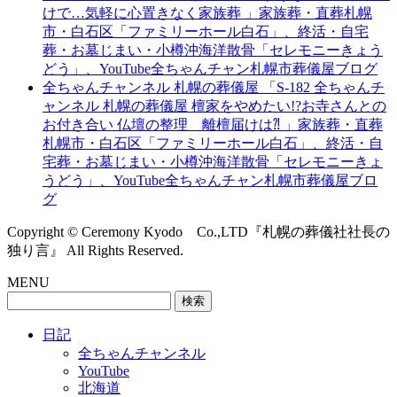
けで…気軽に心置きなく家族葬 」家族葬・直葬札幌
市・白石区「ファミリーホール白石」、終活・自宅
葬・お墓じまい・小樽沖海洋散骨「セレモニーきょう
どう」、YouTube全ちゃんチャン札幌市葬儀屋ブログ
全ちゃんチャンネル 札幌の葬儀屋 「S-182 全ちゃんチ
ャンネル 札幌の葬儀屋 檀家をやめたい!?お寺さんとの
お付き合い 仏壇の整理 離檀届けは⁈ 」家族葬・直葬
札幌市・白石区「ファミリーホール白石」、終活・自
宅葬・お墓じまい・小樽沖海洋散骨「セレモニーきょ
うどう」、YouTube全ちゃんチャン札幌市葬儀屋ブロ
グ
Copyright © Ceremony Kyodo Co.,LTD『札幌の葬儀社社長の
独り言』 All Rights Reserved.
MENU
検
索:
日記
全ちゃんチャンネル
YouTube
北海道