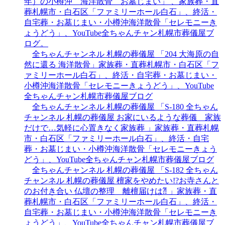
年）の小樽沖 海洋散骨 お墓じまい」 、家族葬・直
葬札幌市・白石区「ファミリーホール白石」、終活・
自宅葬・お墓じまい・小樽沖海洋散骨「セレモニーき
ょうどう」、YouTube全ちゃんチャン札幌市葬儀屋ブ
ログ。
全ちゃんチャンネル 札幌の葬儀屋 「204 大海原の自
然に還る 海洋散骨」家族葬・直葬札幌市・白石区「フ
ァミリーホール白石」、終活・自宅葬・お墓じまい・
小樽沖海洋散骨「セレモニーきょうどう」、YouTube
全ちゃんチャン札幌市葬儀屋ブログ
全ちゃんチャンネル 札幌の葬儀屋 「S-180 全ちゃん
チャンネル 札幌の葬儀屋 お家にいるような葬儀 家族
だけで…気軽に心置きなく家族葬 」家族葬・直葬札幌
市・白石区「ファミリーホール白石」、終活・自宅
葬・お墓じまい・小樽沖海洋散骨「セレモニーきょう
どう」、YouTube全ちゃんチャン札幌市葬儀屋ブログ
全ちゃんチャンネル 札幌の葬儀屋 「S-182 全ちゃん
チャンネル 札幌の葬儀屋 檀家をやめたい!?お寺さんと
のお付き合い 仏壇の整理 離檀届けは⁈ 」家族葬・直
葬札幌市・白石区「ファミリーホール白石」、終活・
自宅葬・お墓じまい・小樽沖海洋散骨「セレモニーき
ょうどう」、YouTube全ちゃんチャン札幌市葬儀屋ブ