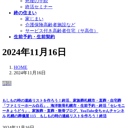
死後の手続
終活セミナー
終の住まい
家じまい
介護保険高齢者施設など
サービス付き高齢者住宅（サ高住）
生前予約・生前契約
2024年11月16日
HOME
2024年11月16日
終活
もしもの時の連絡リストを作ろう！終活、家族葬札幌市・直葬・自宅葬
「ファミリーホール白石」、海洋散骨札幌市・生前予約・終活「セレモニ
ーきょうどう」、家族葬・直葬・散骨ブログ、YouTube全ちゃんチャンネ
ル 札幌の葬儀屋 115 もしもの時の連絡リストを作ろう！終活
2024年11月16日