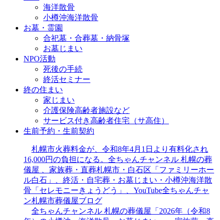
海洋散骨
小樽沖海洋散骨
お墓・霊園
合祀墓・合葬墓・納骨塚
お墓じまい
NPO活動
死後の手続
終活セミナー
終の住まい
家じまい
介護保険高齢者施設など
サービス付き高齢者住宅（サ高住）
生前予約・生前契約
札幌市火葬料金が、令和8年4月1日より有料化され
16,000円の負担になる。全ちゃんチャンネル 札幌の葬
儀屋 、家族葬・直葬札幌市・白石区「ファミリーホー
ル白石」、終活・自宅葬・お墓じまい・小樽沖海洋散
骨「セレモニーきょうどう」、YouTube全ちゃんチャ
ン札幌市葬儀屋ブログ
全ちゃんチャンネル 札幌の葬儀屋「2026年（令和8