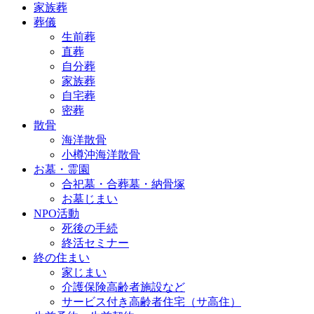
家族葬
葬儀
生前葬
直葬
自分葬
家族葬
自宅葬
密葬
散骨
海洋散骨
小樽沖海洋散骨
お墓・霊園
合祀墓・合葬墓・納骨塚
お墓じまい
NPO活動
死後の手続
終活セミナー
終の住まい
家じまい
介護保険高齢者施設など
サービス付き高齢者住宅（サ高住）