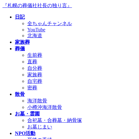
コ
ナ
『札幌の葬儀社社長の独り言』
ン
ビ
日記
テ
ゲ
全ちゃんチャンネル
ン
ー
YouTube
ツ
シ
北海道
へ
ョ
家族葬
ス
ン
葬儀
キ
に
生前葬
ッ
移
直葬
プ
動
自分葬
家族葬
自宅葬
密葬
散骨
海洋散骨
小樽沖海洋散骨
お墓・霊園
合祀墓・合葬墓・納骨塚
お墓じまい
NPO活動