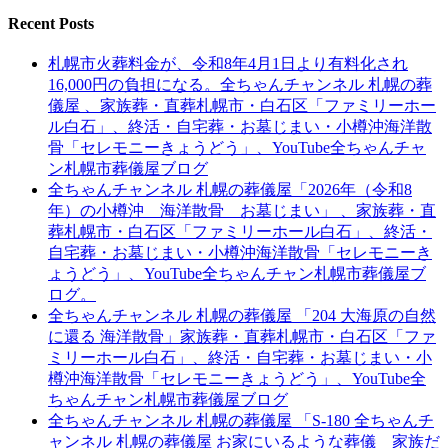
Recent Posts
札幌市火葬料金が、令和8年4月1日より有料化され
16,000円の負担になる。全ちゃんチャンネル 札幌の葬
儀屋 、家族葬・直葬札幌市・白石区「ファミリーホー
ル白石」、終活・自宅葬・お墓じまい・小樽沖海洋散
骨「セレモニーきょうどう」、YouTube全ちゃんチャ
ン札幌市葬儀屋ブログ
全ちゃんチャンネル 札幌の葬儀屋「2026年（令和8
年）の小樽沖 海洋散骨 お墓じまい」 、家族葬・直
葬札幌市・白石区「ファミリーホール白石」、終活・
自宅葬・お墓じまい・小樽沖海洋散骨「セレモニーき
ょうどう」、YouTube全ちゃんチャン札幌市葬儀屋ブ
ログ。
全ちゃんチャンネル 札幌の葬儀屋 「204 大海原の自然
に還る 海洋散骨」家族葬・直葬札幌市・白石区「ファ
ミリーホール白石」、終活・自宅葬・お墓じまい・小
樽沖海洋散骨「セレモニーきょうどう」、YouTube全
ちゃんチャン札幌市葬儀屋ブログ
全ちゃんチャンネル 札幌の葬儀屋 「S-180 全ちゃんチ
ャンネル 札幌の葬儀屋 お家にいるような葬儀 家族だ