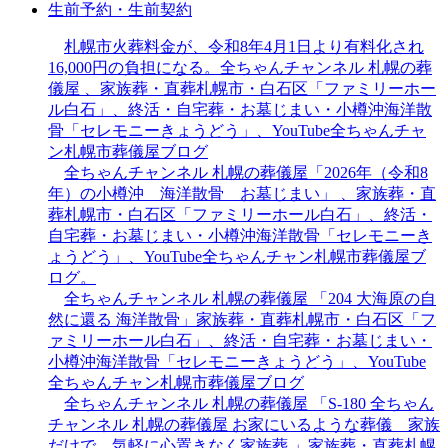
生前予約・生前契約
札幌市火葬料金が、令和8年4月1日より有料化され
16,000円の負担になる。全ちゃんチャンネル 札幌の葬
儀屋 、家族葬・直葬札幌市・白石区「ファミリーホー
ル白石」、終活・自宅葬・お墓じまい・小樽沖海洋散
骨「セレモニーきょうどう」、YouTube全ちゃんチャ
ン札幌市葬儀屋ブログ
全ちゃんチャンネル 札幌の葬儀屋「2026年（令和8
年）の小樽沖 海洋散骨 お墓じまい」 、家族葬・直
葬札幌市・白石区「ファミリーホール白石」、終活・
自宅葬・お墓じまい・小樽沖海洋散骨「セレモニーき
ょうどう」、YouTube全ちゃんチャン札幌市葬儀屋ブ
ログ。
全ちゃんチャンネル 札幌の葬儀屋 「204 大海原の自
然に還る 海洋散骨」家族葬・直葬札幌市・白石区「フ
ァミリーホール白石」、終活・自宅葬・お墓じまい・
小樽沖海洋散骨「セレモニーきょうどう」、YouTube
全ちゃんチャン札幌市葬儀屋ブログ
全ちゃんチャンネル 札幌の葬儀屋 「S-180 全ちゃん
チャンネル 札幌の葬儀屋 お家にいるような葬儀 家族
だけで…気軽に心置きなく家族葬 」家族葬・直葬札幌