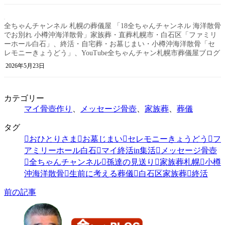
全ちゃんチャンネル 札幌の葬儀屋 「18全ちゃんチャンネル 海洋散骨
でお別れ 小樽沖海洋散骨」家族葬・直葬札幌市・白石区「ファミリ
ーホール白石」、終活・自宅葬・お墓じまい・小樽沖海洋散骨「セ
レモニーきょうどう」、YouTube全ちゃんチャン札幌市葬儀屋ブログ
2026年5月23日
カテゴリー
マイ骨壺作り
、
メッセージ骨壺
、
家族葬
、
葬儀
タグ
おひとりさま
お墓じまい
セレモニーきょうどう
フ
アミリーホール白石
マイ終活in集活
メッセージ骨壺
全ちゃんチャンネル
孫達の見送り
家族葬札幌
小樽
沖海洋散骨
生前に考える葬儀
白石区家族葬
終活
前の記事