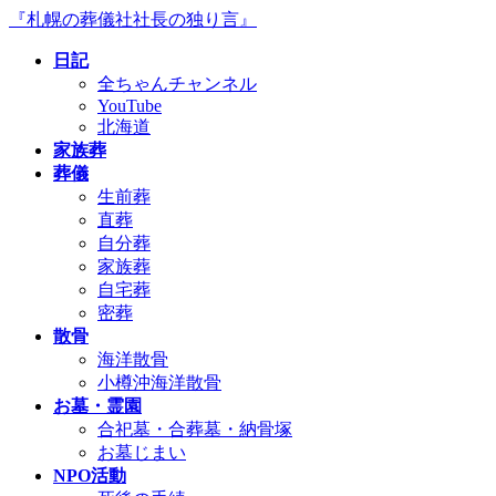
コ
ナ
『札幌の葬儀社社長の独り言』
ン
ビ
日記
テ
ゲ
全ちゃんチャンネル
ン
ー
YouTube
ツ
シ
北海道
へ
ョ
家族葬
ス
ン
葬儀
キ
に
生前葬
ッ
移
直葬
プ
動
自分葬
家族葬
自宅葬
密葬
散骨
海洋散骨
小樽沖海洋散骨
お墓・霊園
合祀墓・合葬墓・納骨塚
お墓じまい
NPO活動