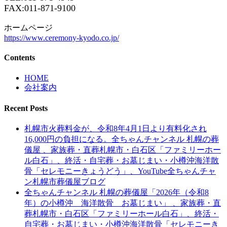
FAX:011-871-9100
ホームページ
https://www.ceremony-kyodo.co.jp/
Contents
HOME
会社案内
Recent Posts
札幌市火葬料金が、令和8年4月1日より有料化され
16,000円の負担になる。全ちゃんチャンネル 札幌の葬
儀屋 、家族葬・直葬札幌市・白石区「ファミリーホー
ル白石」、終活・自宅葬・お墓じまい・小樽沖海洋散
骨「セレモニーきょうどう」、YouTube全ちゃんチャ
ン札幌市葬儀屋ブログ
全ちゃんチャンネル 札幌の葬儀屋「2026年（令和8
年）の小樽沖 海洋散骨 お墓じまい」 、家族葬・直
葬札幌市・白石区「ファミリーホール白石」、終活・
自宅葬・お墓じまい・小樽沖海洋散骨「セレモニーき