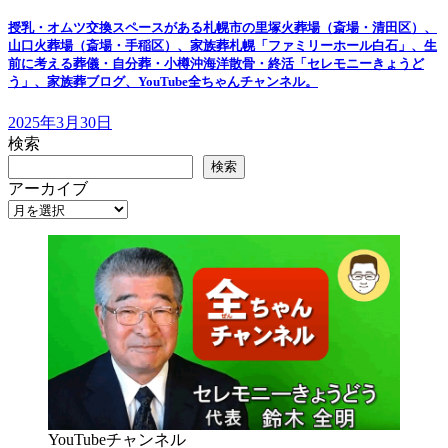
授乳・オムツ交換スペースがある札幌市の里塚火葬場（斎場・清田区）、
山口火葬場（斎場・手稲区）、家族葬札幌「ファミリーホール白石」、生
前に考える葬儀・自分葬・小樽沖海洋散骨・終活「セレモニーきょうど
う」、家族葬ブログ、YouTube全ちゃんチャンネル。
2025年3月30日
検索
検索
アーカイブ
YouTubeチャンネル