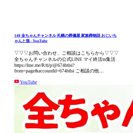
148 全ちゃんチャンネル 札幌の葬儀屋 家族葬物語 おじいち
ゃんと孫 - YouTube
▽▽▽お問い合わせ、ご相談はこちらから▽▽▽
全ちゃんチャンネルの公式LINE マイ終活in集活
https://line.me/R/ti/p/@674btlsi?
from=page&accountId=674btlsi ご相談の他…
YouTube