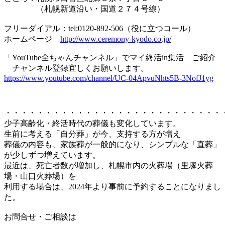
（札幌新道沿い・国道２７４号線）
フリーダイアル：tel:0120-892-506（役に立つコール）
ホームページ
http://www.ceremony-kyodo.co.jp/
「YouTube全ちゃんチャンネル」でマイ終活in集活 ご紹介
チャンネル登録宜しくお願いします。
https://www.youtube.com/channel/UC-04ApvuNhts5B-3NofJ1yg
・・・・・・・・・・・・・・・・・・・・・・・・・・・
少子高齢化・終活時代の葬儀も変化しています。
生前に考える「自分葬」が今、支持する方が増え
葬儀の内容も、家族葬が一般的になり、シンプルな「直葬」
が少しずつ増えています。
最近は、死亡者数が増加し、札幌市内の火葬場（里塚火葬
場・山口火葬場）を
利用する場合は、2024年より事前に予約することになりまし
た。
お問合せ・ご相談は