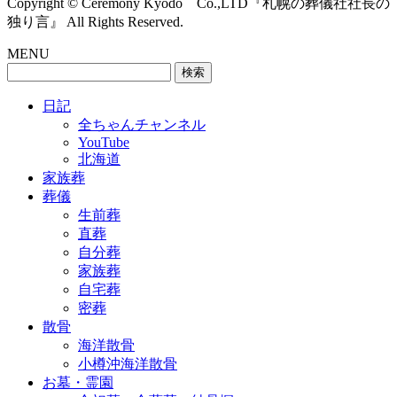
Copyright © Ceremony Kyodo Co.,LTD『札幌の葬儀社社長の
独り言』 All Rights Reserved.
MENU
検
索:
日記
全ちゃんチャンネル
YouTube
北海道
家族葬
葬儀
生前葬
直葬
自分葬
家族葬
自宅葬
密葬
散骨
海洋散骨
小樽沖海洋散骨
お墓・霊園