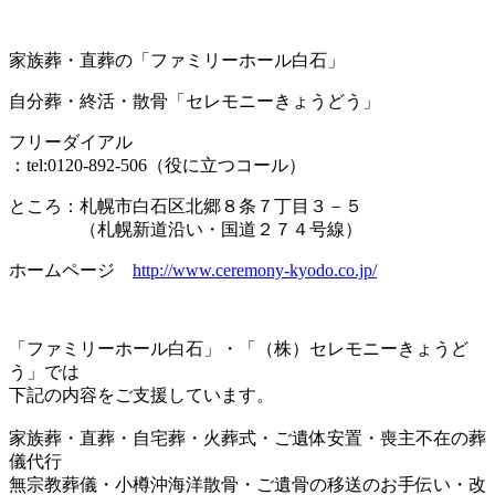
家族葬・直葬の「ファミリーホール白石」
自分葬・終活・散骨「セレモニーきょうどう」
フリーダイアル
：tel:0120-892-506（役に立つコール）
ところ：札幌市白石区北郷８条７丁目３－５
（札幌新道沿い・国道２７４号線）
ホームページ
http://www.ceremony-kyodo.co.jp/
「ファミリーホール白石」・「（株）セレモニーきょうど
う」では
下記の内容をご支援しています。
家族葬・直葬・自宅葬・火葬式・ご遺体安置・喪主不在の葬
儀代行
無宗教葬儀・小樽沖海洋散骨・ご遺骨の移送のお手伝い・改