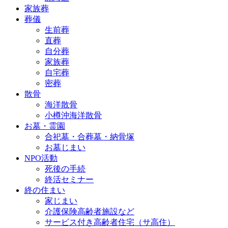
家族葬
葬儀
生前葬
直葬
自分葬
家族葬
自宅葬
密葬
散骨
海洋散骨
小樽沖海洋散骨
お墓・霊園
合祀墓・合葬墓・納骨塚
お墓じまい
NPO活動
死後の手続
終活セミナー
終の住まい
家じまい
介護保険高齢者施設など
サービス付き高齢者住宅（サ高住）