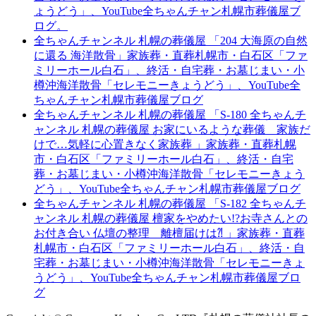
ょうどう」、YouTube全ちゃんチャン札幌市葬儀屋ブ
ログ。
全ちゃんチャンネル 札幌の葬儀屋 「204 大海原の自然
に還る 海洋散骨」家族葬・直葬札幌市・白石区「ファ
ミリーホール白石」、終活・自宅葬・お墓じまい・小
樽沖海洋散骨「セレモニーきょうどう」、YouTube全
ちゃんチャン札幌市葬儀屋ブログ
全ちゃんチャンネル 札幌の葬儀屋 「S-180 全ちゃんチ
ャンネル 札幌の葬儀屋 お家にいるような葬儀 家族だ
けで…気軽に心置きなく家族葬 」家族葬・直葬札幌
市・白石区「ファミリーホール白石」、終活・自宅
葬・お墓じまい・小樽沖海洋散骨「セレモニーきょう
どう」、YouTube全ちゃんチャン札幌市葬儀屋ブログ
全ちゃんチャンネル 札幌の葬儀屋 「S-182 全ちゃんチ
ャンネル 札幌の葬儀屋 檀家をやめたい!?お寺さんとの
お付き合い 仏壇の整理 離檀届けは⁈ 」家族葬・直葬
札幌市・白石区「ファミリーホール白石」、終活・自
宅葬・お墓じまい・小樽沖海洋散骨「セレモニーきょ
うどう」、YouTube全ちゃんチャン札幌市葬儀屋ブロ
グ