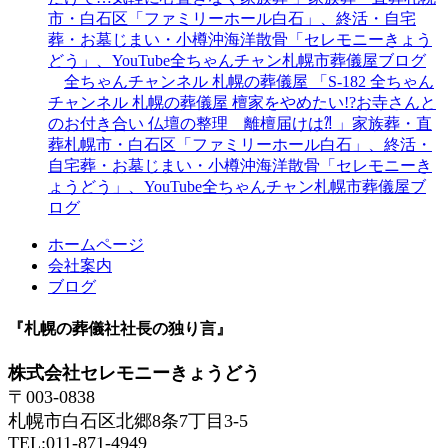
市・白石区「ファミリーホール白石」、終活・自宅
葬・お墓じまい・小樽沖海洋散骨「セレモニーきょう
どう」、YouTube全ちゃんチャン札幌市葬儀屋ブログ
全ちゃんチャンネル 札幌の葬儀屋 「S-182 全ちゃん
チャンネル 札幌の葬儀屋 檀家をやめたい!?お寺さんと
のお付き合い 仏壇の整理 離檀届けは⁈ 」家族葬・直
葬札幌市・白石区「ファミリーホール白石」、終活・
自宅葬・お墓じまい・小樽沖海洋散骨「セレモニーき
ょうどう」、YouTube全ちゃんチャン札幌市葬儀屋ブ
ログ
ホームページ
会社案内
ブログ
『札幌の葬儀社社長の独り言』
株式会社セレモニーきょうどう
〒003-0838
札幌市白石区北郷8条7丁目3-5
TEL:011-871-4949