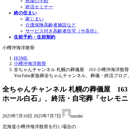
死後の手続
終活セミナー
終の住まい
家じまい
介護保険高齢者施設など
サービス付き高齢者住宅（サ高住）
生前予約・生前契約
小樽沖海洋散骨
HOME
小樽沖海洋散骨
全ちゃんチャンネル 札幌の葬儀屋 163 小樽沖海洋
YouTube家族葬全ちゃんチャンネル、葬儀・終活ブログ
全ちゃんチャンネル 札幌の葬儀屋 163
ホール白石」、終活・自宅葬「セレモニー
最
2025年7月10日
2025年7月7日
suzuki
終
更
北海道小樽沖海洋散骨を行い場合の