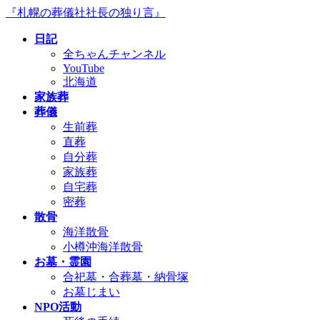
コ
ナ
『札幌の葬儀社社長の独り言』
ン
ビ
日記
テ
ゲ
全ちゃんチャンネル
ン
ー
YouTube
ツ
シ
北海道
へ
ョ
家族葬
ス
ン
葬儀
キ
に
生前葬
ッ
移
直葬
プ
動
自分葬
家族葬
自宅葬
密葬
散骨
海洋散骨
小樽沖海洋散骨
お墓・霊園
合祀墓・合葬墓・納骨塚
お墓じまい
NPO活動