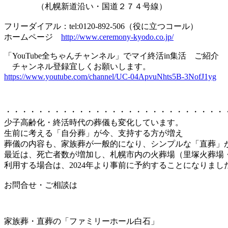
（札幌新道沿い・国道２７４号線）
フリーダイアル：tel:0120-892-506（役に立つコール）
ホームページ
http://www.ceremony-kyodo.co.jp/
「YouTube全ちゃんチャンネル」でマイ終活in集活 ご紹介
チャンネル登録宜しくお願いします。
https://www.youtube.com/channel/UC-04ApvuNhts5B-3NofJ1yg
・・・・・・・・・・・・・・・・・・・・・・・・・・・
少子高齢化・終活時代の葬儀も変化しています。
生前に考える「自分葬」が今、支持する方が増え
葬儀の内容も、家族葬が一般的になり、シンプルな「直葬」
最近は、死亡者数が増加し、札幌市内の火葬場（里塚火葬場
利用する場合は、2024年より事前に予約することになりまし
お問合せ・ご相談は
家族葬・直葬の「ファミリーホール白石」