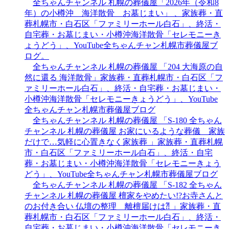
全ちゃんチャンネル 札幌の葬儀屋「2026年（令和8
年）の小樽沖 海洋散骨 お墓じまい」 、家族葬・直
葬札幌市・白石区「ファミリーホール白石」、終活・
自宅葬・お墓じまい・小樽沖海洋散骨「セレモニーき
ょうどう」、YouTube全ちゃんチャン札幌市葬儀屋ブ
ログ。
全ちゃんチャンネル 札幌の葬儀屋 「204 大海原の自
然に還る 海洋散骨」家族葬・直葬札幌市・白石区「フ
ァミリーホール白石」、終活・自宅葬・お墓じまい・
小樽沖海洋散骨「セレモニーきょうどう」、YouTube
全ちゃんチャン札幌市葬儀屋ブログ
全ちゃんチャンネル 札幌の葬儀屋 「S-180 全ちゃん
チャンネル 札幌の葬儀屋 お家にいるような葬儀 家族
だけで…気軽に心置きなく家族葬 」家族葬・直葬札幌
市・白石区「ファミリーホール白石」、終活・自宅
葬・お墓じまい・小樽沖海洋散骨「セレモニーきょう
どう」、YouTube全ちゃんチャン札幌市葬儀屋ブログ
全ちゃんチャンネル 札幌の葬儀屋 「S-182 全ちゃん
チャンネル 札幌の葬儀屋 檀家をやめたい!?お寺さんと
のお付き合い 仏壇の整理 離檀届けは⁈ 」家族葬・直
葬札幌市・白石区「ファミリーホール白石」、終活・
自宅葬・お墓じまい・小樽沖海洋散骨「セレモニーき