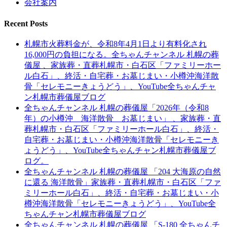
会社案内
Recent Posts
札幌市火葬料金が、令和8年4月1日より有料化され
16,000円の負担になる。全ちゃんチャンネル 札幌の葬
儀屋 、家族葬・直葬札幌市・白石区「ファミリーホー
ル白石」、終活・自宅葬・お墓じまい・小樽沖海洋散
骨「セレモニーきょうどう」、YouTube全ちゃんチャ
ン札幌市葬儀屋ブログ
全ちゃんチャンネル 札幌の葬儀屋「2026年（令和8
年）の小樽沖 海洋散骨 お墓じまい」 、家族葬・直
葬札幌市・白石区「ファミリーホール白石」、終活・
自宅葬・お墓じまい・小樽沖海洋散骨「セレモニーき
ょうどう」、YouTube全ちゃんチャン札幌市葬儀屋ブ
ログ。
全ちゃんチャンネル 札幌の葬儀屋 「204 大海原の自然
に還る 海洋散骨」家族葬・直葬札幌市・白石区「ファ
ミリーホール白石」、終活・自宅葬・お墓じまい・小
樽沖海洋散骨「セレモニーきょうどう」、YouTube全
ちゃんチャン札幌市葬儀屋ブログ
全ちゃんチャンネル 札幌の葬儀屋 「S-180 全ちゃんチ