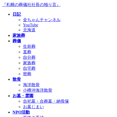
コ
ナ
『札幌の葬儀社社長の独り言』
ン
ビ
日記
テ
ゲ
全ちゃんチャンネル
ン
ー
YouTube
ツ
シ
北海道
へ
ョ
家族葬
ス
ン
葬儀
キ
に
生前葬
ッ
移
直葬
プ
動
自分葬
家族葬
自宅葬
密葬
散骨
海洋散骨
小樽沖海洋散骨
お墓・霊園
合祀墓・合葬墓・納骨塚
お墓じまい
NPO活動