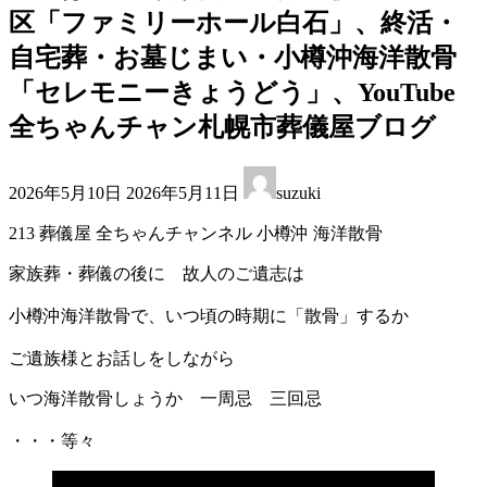
区「ファミリーホール白石」、終活・
自宅葬・お墓じまい・小樽沖海洋散骨
「セレモニーきょうどう」、YouTube
全ちゃんチャン札幌市葬儀屋ブログ
最
2026年5月10日
2026年5月11日
suzuki
終
更
213 葬儀屋 全ちゃんチャンネル 小樽沖 海洋散骨
新
日
家族葬・葬儀の後に 故人のご遺志は
時
:
小樽沖海洋散骨で、いつ頃の時期に「散骨」するか
ご遺族様とお話しをしながら
いつ海洋散骨しょうか 一周忌 三回忌
・・・等々