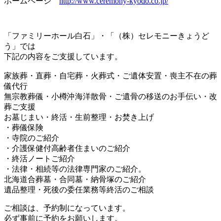
ホームページ
http://www.ceremony-kyodo.co.jp/
「ファミリーホール白石」・「（株）セレモニーきょうど
う」では
下記の内容をご支援しています。
家族葬・直葬・自宅葬・火葬式・ご遺体安置・喪主不在の葬
儀代行
無宗教葬儀・小樽沖海洋散骨・ご遺骨の移送のお手伝い・改
葬ご支援
お墓じまい・終活・生前整理・お焚き上げ
・葬儀保険
・寺院のご紹介
・介護保健付高齢者住まいのご紹介
・終活ノートご紹介
・法律・相続等の法律専門家のご紹介。
北海道合葬墓・合同墓・納骨塚のご紹介
遺品整理・死後の委任業務等終活のご相談
ご相談は、予約制になっています。
必ず事前に予約をお願いします。