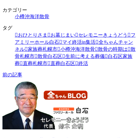
カテゴリー
小樽沖海洋散骨
タグ
おひとりさま
お墓じまい
セレモニーきょうどう
フ
アミリーホール白石
マイ終活in集活
全ちゃんチャン
ネル
家族葬札幌市
小樽沖海洋散骨
散骨の時期は
散
骨札幌市
散骨白石区
生前に考える葬儀
白石区家族
葬
直葬札幌市
直葬白石区
終活
前の記事