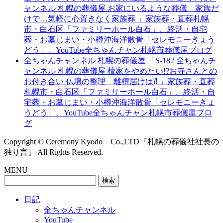
ャンネル 札幌の葬儀屋 お家にいるような葬儀 家族だ
けで…気軽に心置きなく家族葬 」家族葬・直葬札幌
市・白石区「ファミリーホール白石」、終活・自宅
葬・お墓じまい・小樽沖海洋散骨「セレモニーきょう
どう」、YouTube全ちゃんチャン札幌市葬儀屋ブログ
全ちゃんチャンネル 札幌の葬儀屋 「S-182 全ちゃんチ
ャンネル 札幌の葬儀屋 檀家をやめたい!?お寺さんとの
お付き合い 仏壇の整理 離檀届けは⁈ 」家族葬・直葬
札幌市・白石区「ファミリーホール白石」、終活・自
宅葬・お墓じまい・小樽沖海洋散骨「セレモニーきょ
うどう」、YouTube全ちゃんチャン札幌市葬儀屋ブロ
グ
Copyright © Ceremony Kyodo Co.,LTD『札幌の葬儀社社長の
独り言』 All Rights Reserved.
MENU
検
索:
日記
全ちゃんチャンネル
YouTube