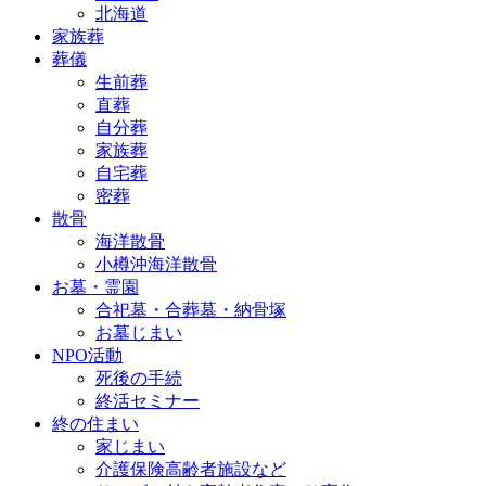
北海道
家族葬
葬儀
生前葬
直葬
自分葬
家族葬
自宅葬
密葬
散骨
海洋散骨
小樽沖海洋散骨
お墓・霊園
合祀墓・合葬墓・納骨塚
お墓じまい
NPO活動
死後の手続
終活セミナー
終の住まい
家じまい
介護保険高齢者施設など