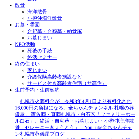
散骨
海洋散骨
小樽沖海洋散骨
お墓・霊園
合祀墓・合葬墓・納骨塚
お墓じまい
NPO活動
死後の手続
終活セミナー
終の住まい
家じまい
介護保険高齢者施設など
サービス付き高齢者住宅（サ高住）
生前予約・生前契約
札幌市火葬料金が、令和8年4月1日より有料化され
16,000円の負担になる。全ちゃんチャンネル 札幌の葬
儀屋 、家族葬・直葬札幌市・白石区「ファミリーホー
ル白石」、終活・自宅葬・お墓じまい・小樽沖海洋散
骨「セレモニーきょうどう」、YouTube全ちゃんチャ
ン札幌市葬儀屋ブログ