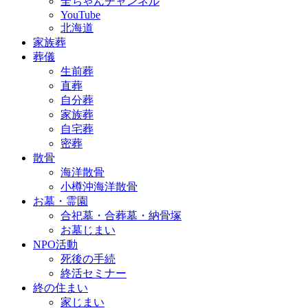
全ちゃんチャンネル
YouTube
北海道
家族葬
葬儀
生前葬
直葬
自分葬
家族葬
自宅葬
密葬
散骨
海洋散骨
小樽沖海洋散骨
お墓・霊園
合祀墓・合葬墓・納骨塚
お墓じまい
NPO活動
死後の手続
終活セミナー
終の住まい
家じまい