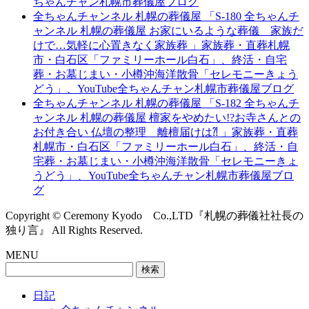
ちゃんチャン札幌市葬儀屋ブログ
全ちゃんチャンネル 札幌の葬儀屋 「S-180 全ちゃんチ
ャンネル 札幌の葬儀屋 お家にいるような葬儀 家族だ
けで…気軽に心置きなく家族葬 」家族葬・直葬札幌
市・白石区「ファミリーホール白石」、終活・自宅
葬・お墓じまい・小樽沖海洋散骨「セレモニーきょう
どう」、YouTube全ちゃんチャン札幌市葬儀屋ブログ
全ちゃんチャンネル 札幌の葬儀屋 「S-182 全ちゃんチ
ャンネル 札幌の葬儀屋 檀家をやめたい!?お寺さんとの
お付き合い 仏壇の整理 離檀届けは⁈ 」家族葬・直葬
札幌市・白石区「ファミリーホール白石」、終活・自
宅葬・お墓じまい・小樽沖海洋散骨「セレモニーきょ
うどう」、YouTube全ちゃんチャン札幌市葬儀屋ブロ
グ
Copyright © Ceremony Kyodo Co.,LTD『札幌の葬儀社社長の
独り言』 All Rights Reserved.
MENU
検
索:
日記