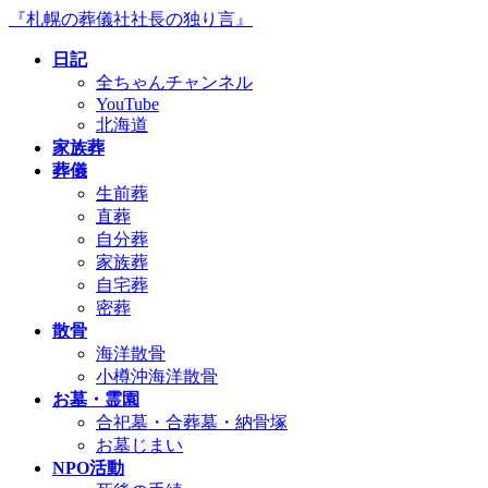
コ
ナ
『札幌の葬儀社社長の独り言』
ン
ビ
日記
テ
ゲ
全ちゃんチャンネル
ン
ー
YouTube
ツ
シ
北海道
へ
ョ
家族葬
ス
ン
葬儀
キ
に
生前葬
ッ
移
直葬
プ
動
自分葬
家族葬
自宅葬
密葬
散骨
海洋散骨
小樽沖海洋散骨
お墓・霊園
合祀墓・合葬墓・納骨塚
お墓じまい
NPO活動