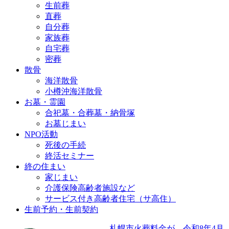
生前葬
直葬
自分葬
家族葬
自宅葬
密葬
散骨
海洋散骨
小樽沖海洋散骨
お墓・霊園
合祀墓・合葬墓・納骨塚
お墓じまい
NPO活動
死後の手続
終活セミナー
終の住まい
家じまい
介護保険高齢者施設など
サービス付き高齢者住宅（サ高住）
生前予約・生前契約
札幌市火葬料金が、令和8年4月