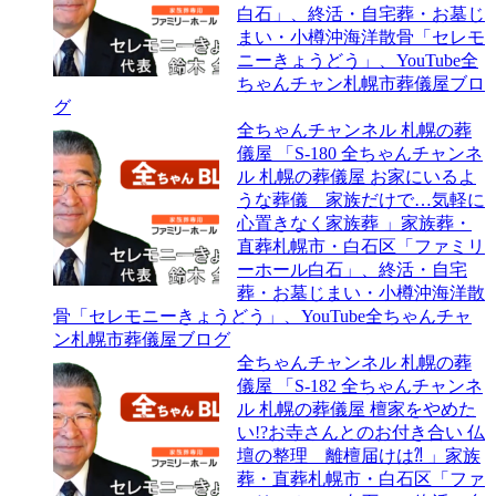
白石」、終活・自宅葬・お墓じ
まい・小樽沖海洋散骨「セレモ
ニーきょうどう」、YouTube全
ちゃんチャン札幌市葬儀屋ブロ
グ
全ちゃんチャンネル 札幌の葬
儀屋 「S-180 全ちゃんチャンネ
ル 札幌の葬儀屋 お家にいるよ
うな葬儀 家族だけで…気軽に
心置きなく家族葬 」家族葬・
直葬札幌市・白石区「ファミリ
ーホール白石」、終活・自宅
葬・お墓じまい・小樽沖海洋散
骨「セレモニーきょうどう」、YouTube全ちゃんチャ
ン札幌市葬儀屋ブログ
全ちゃんチャンネル 札幌の葬
儀屋 「S-182 全ちゃんチャンネ
ル 札幌の葬儀屋 檀家をやめた
い!?お寺さんとのお付き合い 仏
壇の整理 離檀届けは⁈ 」家族
葬・直葬札幌市・白石区「ファ