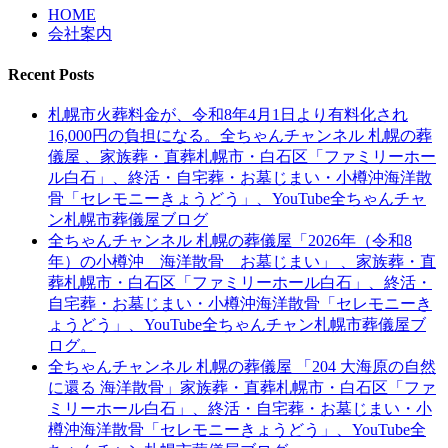
HOME
会社案内
Recent Posts
札幌市火葬料金が、令和8年4月1日より有料化され
16,000円の負担になる。全ちゃんチャンネル 札幌の葬
儀屋 、家族葬・直葬札幌市・白石区「ファミリーホー
ル白石」、終活・自宅葬・お墓じまい・小樽沖海洋散
骨「セレモニーきょうどう」、YouTube全ちゃんチャ
ン札幌市葬儀屋ブログ
全ちゃんチャンネル 札幌の葬儀屋「2026年（令和8
年）の小樽沖 海洋散骨 お墓じまい」 、家族葬・直
葬札幌市・白石区「ファミリーホール白石」、終活・
自宅葬・お墓じまい・小樽沖海洋散骨「セレモニーき
ょうどう」、YouTube全ちゃんチャン札幌市葬儀屋ブ
ログ。
全ちゃんチャンネル 札幌の葬儀屋 「204 大海原の自然
に還る 海洋散骨」家族葬・直葬札幌市・白石区「ファ
ミリーホール白石」、終活・自宅葬・お墓じまい・小
樽沖海洋散骨「セレモニーきょうどう」、YouTube全