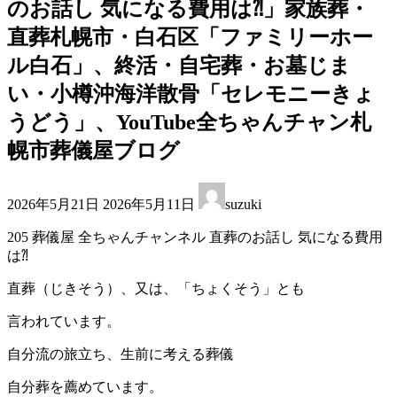
のお話し 気になる費用は⁈」家族葬・
直葬札幌市・白石区「ファミリーホー
ル白石」、終活・自宅葬・お墓じま
い・小樽沖海洋散骨「セレモニーきょ
うどう」、YouTube全ちゃんチャン札
幌市葬儀屋ブログ
最
2026年5月21日
2026年5月11日
suzuki
終
更
205 葬儀屋 全ちゃんチャンネル 直葬のお話し 気になる費用
新
は⁈
日
時
直葬（じきそう）、又は、「ちょくそう」とも
:
言われています。
自分流の旅立ち、生前に考える葬儀
自分葬を薦めています。