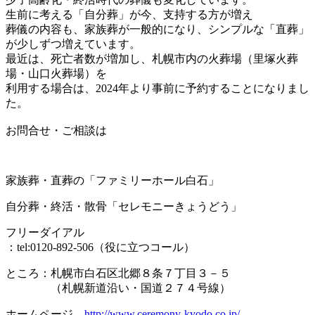
生前に考える「自分葬」が今、支持する方が増え
葬儀の内容も、家族葬が一般的になり、シンプルな「直葬」
が少しずつ増えています。
最近は、死亡者数が増加し、札幌市内の火葬場（里塚火葬
場・山口火葬場）を
利用する場合は、2024年より事前に予約することになりまし
た。
お問合せ・ご相談は
家族葬・直葬の「ファミリーホール白石」
自分葬・終活・散骨「セレモニーきょうどう」
フリーダイアル
：tel:0120-892-506（役に立つコール）
ところ：札幌市白石区北郷８条７丁目３－５
（札幌新道沿い・国道２７４号線）
ホームページ
http://www.ceremony-kyodo.co.jp/