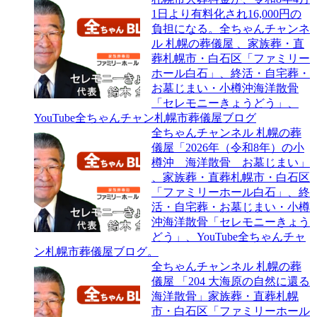
1日より有料化され16,000円の
負担になる。全ちゃんチャンネ
ル 札幌の葬儀屋 、家族葬・直
葬札幌市・白石区「ファミリー
ホール白石」、終活・自宅葬・
お墓じまい・小樽沖海洋散骨
「セレモニーきょうどう」、
YouTube全ちゃんチャン札幌市葬儀屋ブログ
全ちゃんチャンネル 札幌の葬
儀屋「2026年（令和8年）の小
樽沖 海洋散骨 お墓じまい」
、家族葬・直葬札幌市・白石区
「ファミリーホール白石」、終
活・自宅葬・お墓じまい・小樽
沖海洋散骨「セレモニーきょう
どう」、YouTube全ちゃんチャ
ン札幌市葬儀屋ブログ。
全ちゃんチャンネル 札幌の葬
儀屋 「204 大海原の自然に還る
海洋散骨」家族葬・直葬札幌
市・白石区「ファミリーホール