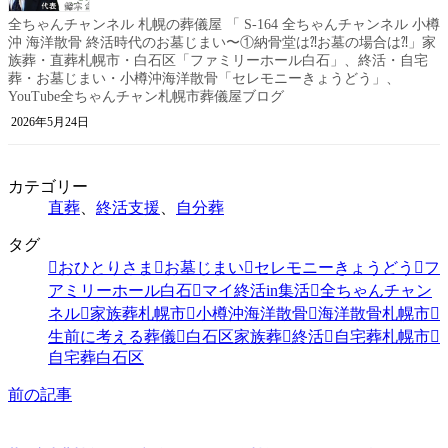
全ちゃんチャンネル 札幌の葬儀屋 「 S-164 全ちゃんチャンネル 小樽
沖 海洋散骨 終活時代のお墓じまい〜①納骨堂は⁈お墓の場合は⁈」家
族葬・直葬札幌市・白石区「ファミリーホール白石」、終活・自宅
葬・お墓じまい・小樽沖海洋散骨「セレモニーきょうどう」、
YouTube全ちゃんチャン札幌市葬儀屋ブログ
2026年5月24日
カテゴリー
直葬
、
終活支援
、
自分葬
タグ
おひとりさま
お墓じまい
セレモニーきょうどう
フ
アミリーホール白石
マイ終活in集活
全ちゃんチャン
ネル
家族葬札幌市
小樽沖海洋散骨
海洋散骨札幌市
生前に考える葬儀
白石区家族葬
終活
自宅葬札幌市
自宅葬白石区
前の記事