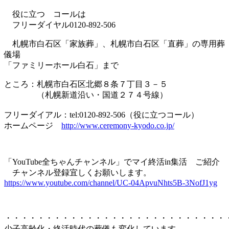
役に立つ コールは
フリーダイヤル0120-892-506
札幌市白石区「家族葬」、札幌市白石区「直葬」の専用葬
儀場
「ファミリーホール白石」まで
ところ：札幌市白石区北郷８条７丁目３－５
（札幌新道沿い・国道２７４号線）
フリーダイアル：tel:0120-892-506（役に立つコール）
ホームページ
http://www.ceremony-kyodo.co.jp/
「YouTube全ちゃんチャンネル」でマイ終活in集活 ご紹介
チャンネル登録宜しくお願いします。
https://www.youtube.com/channel/UC-04ApvuNhts5B-3NofJ1yg
・・・・・・・・・・・・・・・・・・・・・・・・・・・
少子高齢化・終活時代の葬儀も変化しています。