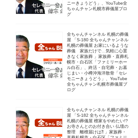
ニーきょうどう」、YouTube全
ちゃんチャン札幌市葬儀屋ブロ
グ
全ちゃんチャンネル 札幌の葬儀
屋 「S-180 全ちゃんチャンネル
札幌の葬儀屋 お家にいるような
葬儀 家族だけで…気軽に心置
きなく家族葬 」家族葬・直葬札
幌市・白石区「ファミリーホー
ル白石」、終活・自宅葬・お墓
じまい・小樽沖海洋散骨「セレ
モニーきょうどう」、YouTube
全ちゃんチャン札幌市葬儀屋ブ
ログ
全ちゃんチャンネル 札幌の葬儀
屋 「S-182 全ちゃんチャンネル
札幌の葬儀屋 檀家をやめたい!?
お寺さんとのお付き合い 仏壇の
整理 離檀届けは⁈ 」家族葬・
直葬札幌市・白石区「ファミリ