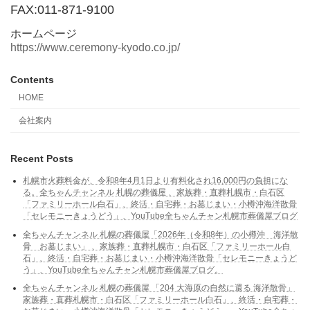
FAX:011-871-9100
ホームページ
https://www.ceremony-kyodo.co.jp/
Contents
HOME
会社案内
Recent Posts
札幌市火葬料金が、令和8年4月1日より有料化され16,000円の負担にな
る。全ちゃんチャンネル 札幌の葬儀屋 、家族葬・直葬札幌市・白石区
「ファミリーホール白石」、終活・自宅葬・お墓じまい・小樽沖海洋散骨
「セレモニーきょうどう」、YouTube全ちゃんチャン札幌市葬儀屋ブログ
全ちゃんチャンネル 札幌の葬儀屋「2026年（令和8年）の小樽沖 海洋散
骨 お墓じまい」 、家族葬・直葬札幌市・白石区「ファミリーホール白
石」、終活・自宅葬・お墓じまい・小樽沖海洋散骨「セレモニーきょうど
う」、YouTube全ちゃんチャン札幌市葬儀屋ブログ。
全ちゃんチャンネル 札幌の葬儀屋 「204 大海原の自然に還る 海洋散骨」
家族葬・直葬札幌市・白石区「ファミリーホール白石」、終活・自宅葬・