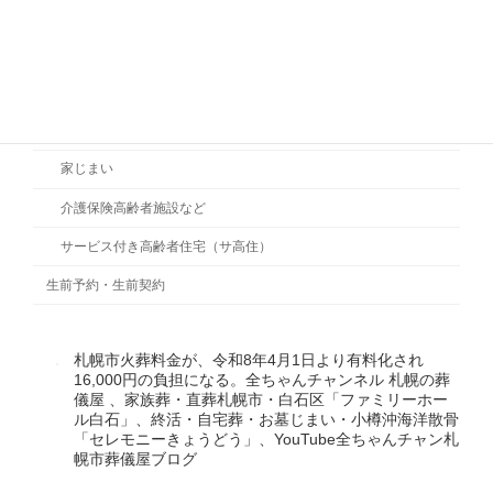
NPO活動
死後の手続
終活セミナー
終の住まい
家じまい
介護保険高齢者施設など
サービス付き高齢者住宅（サ高住）
生前予約・生前契約
札幌市火葬料金が、令和8年4月1日より有料化され
16,000円の負担になる。全ちゃんチャンネル 札幌の葬
儀屋 、家族葬・直葬札幌市・白石区「ファミリーホー
ル白石」、終活・自宅葬・お墓じまい・小樽沖海洋散骨
「セレモニーきょうどう」、YouTube全ちゃんチャン札
幌市葬儀屋ブログ