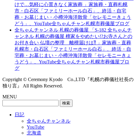
けで…気軽に心置きなく家族葬 」家族葬・直葬札幌
市・白石区「ファミリーホール白石」、終活・自宅
葬・お墓じまい・小樽沖海洋散骨「セレモニーきょう
どう」、YouTube全ちゃんチャン札幌市葬儀屋ブログ
全ちゃんチャンネル 札幌の葬儀屋 「S-182 全ちゃんチ
ャンネル 札幌の葬儀屋 檀家をやめたい!?お寺さんとの
お付き合い 仏壇の整理 離檀届けは⁈ 」家族葬・直葬
札幌市・白石区「ファミリーホール白石」、終活・自
宅葬・お墓じまい・小樽沖海洋散骨「セレモニーきょ
うどう」、YouTube全ちゃんチャン札幌市葬儀屋ブロ
グ
Copyright © Ceremony Kyodo Co.,LTD『札幌の葬儀社社長の
独り言』 All Rights Reserved.
MENU
検
索:
日記
全ちゃんチャンネル
YouTube
北海道