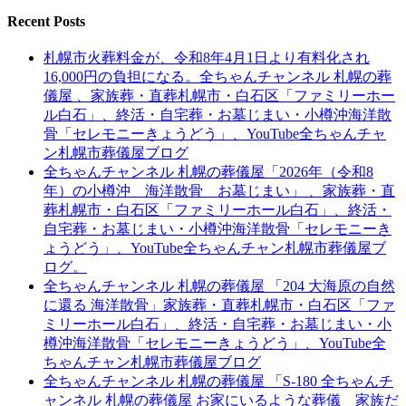
Recent Posts
札幌市火葬料金が、令和8年4月1日より有料化され
16,000円の負担になる。全ちゃんチャンネル 札幌の葬
儀屋 、家族葬・直葬札幌市・白石区「ファミリーホー
ル白石」、終活・自宅葬・お墓じまい・小樽沖海洋散
骨「セレモニーきょうどう」、YouTube全ちゃんチャ
ン札幌市葬儀屋ブログ
全ちゃんチャンネル 札幌の葬儀屋「2026年（令和8
年）の小樽沖 海洋散骨 お墓じまい」 、家族葬・直
葬札幌市・白石区「ファミリーホール白石」、終活・
自宅葬・お墓じまい・小樽沖海洋散骨「セレモニーき
ょうどう」、YouTube全ちゃんチャン札幌市葬儀屋ブ
ログ。
全ちゃんチャンネル 札幌の葬儀屋 「204 大海原の自然
に還る 海洋散骨」家族葬・直葬札幌市・白石区「ファ
ミリーホール白石」、終活・自宅葬・お墓じまい・小
樽沖海洋散骨「セレモニーきょうどう」、YouTube全
ちゃんチャン札幌市葬儀屋ブログ
全ちゃんチャンネル 札幌の葬儀屋 「S-180 全ちゃんチ
ャンネル 札幌の葬儀屋 お家にいるような葬儀 家族だ