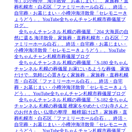
年）の小樽沖 海洋散骨 お墓じまい」 、家族葬・直
葬札幌市・白石区「ファミリーホール白石」、終活・
自宅葬・お墓じまい・小樽沖海洋散骨「セレモニーき
ょうどう」、YouTube全ちゃんチャン札幌市葬儀屋ブ
ログ。
全ちゃんチャンネル 札幌の葬儀屋 「204 大海原の自
然に還る 海洋散骨」家族葬・直葬札幌市・白石区「フ
ァミリーホール白石」、終活・自宅葬・お墓じまい・
小樽沖海洋散骨「セレモニーきょうどう」、YouTube
全ちゃんチャン札幌市葬儀屋ブログ
全ちゃんチャンネル 札幌の葬儀屋 「S-180 全ちゃん
チャンネル 札幌の葬儀屋 お家にいるような葬儀 家族
だけで…気軽に心置きなく家族葬 」家族葬・直葬札幌
市・白石区「ファミリーホール白石」、終活・自宅
葬・お墓じまい・小樽沖海洋散骨「セレモニーきょう
どう」、YouTube全ちゃんチャン札幌市葬儀屋ブログ
全ちゃんチャンネル 札幌の葬儀屋 「S-182 全ちゃん
チャンネル 札幌の葬儀屋 檀家をやめたい!?お寺さんと
のお付き合い 仏壇の整理 離檀届けは⁈ 」家族葬・直
葬札幌市・白石区「ファミリーホール白石」、終活・
自宅葬・お墓じまい・小樽沖海洋散骨「セレモニーき
ょうどう」、YouTube全ちゃんチャン札幌市葬儀屋ブ