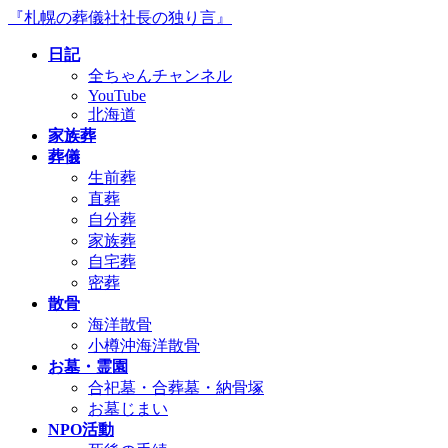
コ
ナ
『札幌の葬儀社社長の独り言』
ン
ビ
日記
テ
ゲ
全ちゃんチャンネル
ン
ー
YouTube
ツ
シ
北海道
へ
ョ
家族葬
ス
ン
葬儀
キ
に
生前葬
ッ
移
直葬
プ
動
自分葬
家族葬
自宅葬
密葬
散骨
海洋散骨
小樽沖海洋散骨
お墓・霊園
合祀墓・合葬墓・納骨塚
お墓じまい
NPO活動