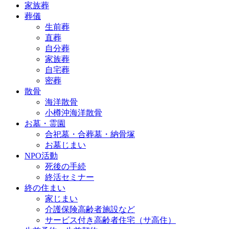
家族葬
葬儀
生前葬
直葬
自分葬
家族葬
自宅葬
密葬
散骨
海洋散骨
小樽沖海洋散骨
お墓・霊園
合祀墓・合葬墓・納骨塚
お墓じまい
NPO活動
死後の手続
終活セミナー
終の住まい
家じまい
介護保険高齢者施設など
サービス付き高齢者住宅（サ高住）