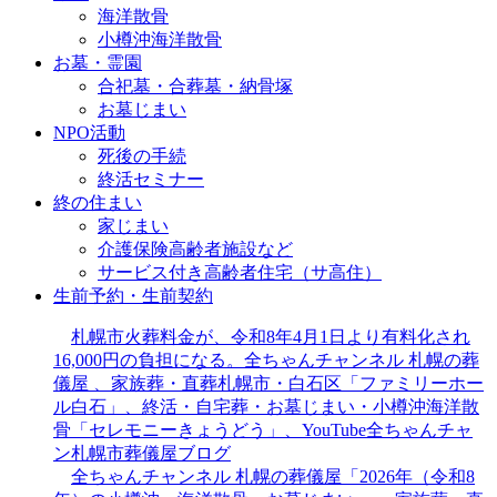
海洋散骨
小樽沖海洋散骨
お墓・霊園
合祀墓・合葬墓・納骨塚
お墓じまい
NPO活動
死後の手続
終活セミナー
終の住まい
家じまい
介護保険高齢者施設など
サービス付き高齢者住宅（サ高住）
生前予約・生前契約
札幌市火葬料金が、令和8年4月1日より有料化され
16,000円の負担になる。全ちゃんチャンネル 札幌の葬
儀屋 、家族葬・直葬札幌市・白石区「ファミリーホー
ル白石」、終活・自宅葬・お墓じまい・小樽沖海洋散
骨「セレモニーきょうどう」、YouTube全ちゃんチャ
ン札幌市葬儀屋ブログ
全ちゃんチャンネル 札幌の葬儀屋「2026年（令和8