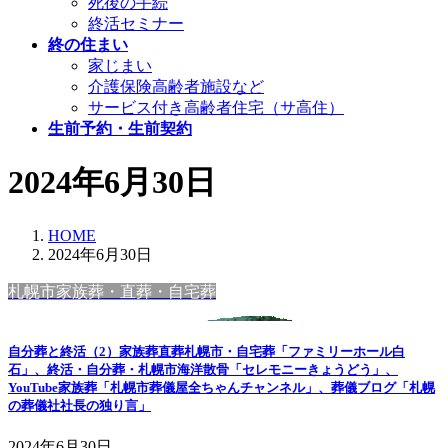
死後の手続
終活セミナー
終の住まい
家じまい
介護保険高齢者施設など
サービス付き高齢者住宅（サ高住）
生前予約・生前契約
2024年6月30日
HOME
2024年6月30日
札幌市家族葬・直葬・自宅葬
自分葬と終活（2）家族葬直葬札幌市・自宅葬「ファミリーホール白
石」、終活・自分葬・札幌市海洋散骨「セレモニーきょうどう」、
YouTube家族葬「札幌市葬儀屋全ちゃんチャンネル」、葬儀ブログ「札幌
の葬儀社社長の独り言」
2024年6月30日