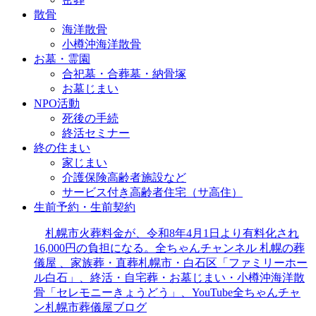
散骨
海洋散骨
小樽沖海洋散骨
お墓・霊園
合祀墓・合葬墓・納骨塚
お墓じまい
NPO活動
死後の手続
終活セミナー
終の住まい
家じまい
介護保険高齢者施設など
サービス付き高齢者住宅（サ高住）
生前予約・生前契約
札幌市火葬料金が、令和8年4月1日より有料化され
16,000円の負担になる。全ちゃんチャンネル 札幌の葬
儀屋 、家族葬・直葬札幌市・白石区「ファミリーホー
ル白石」、終活・自宅葬・お墓じまい・小樽沖海洋散
骨「セレモニーきょうどう」、YouTube全ちゃんチャ
ン札幌市葬儀屋ブログ