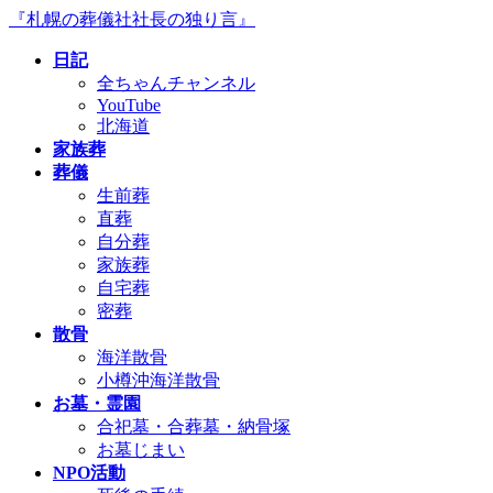
コ
ナ
『札幌の葬儀社社長の独り言』
ン
ビ
日記
テ
ゲ
全ちゃんチャンネル
ン
ー
YouTube
ツ
シ
北海道
へ
ョ
家族葬
ス
ン
葬儀
キ
に
生前葬
ッ
移
直葬
プ
動
自分葬
家族葬
自宅葬
密葬
散骨
海洋散骨
小樽沖海洋散骨
お墓・霊園
合祀墓・合葬墓・納骨塚
お墓じまい
NPO活動