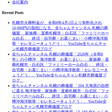
会社案内
Recent Posts
札幌市火葬料金が、令和8年4月1日より有料化され
16,000円の負担になる。全ちゃんチャンネル 札幌の葬
儀屋 、家族葬・直葬札幌市・白石区「ファミリーホー
ル白石」、終活・自宅葬・お墓じまい・小樽沖海洋散
骨「セレモニーきょうどう」、YouTube全ちゃんチャ
ン札幌市葬儀屋ブログ
全ちゃんチャンネル 札幌の葬儀屋「2026年（令和8
年）の小樽沖 海洋散骨 お墓じまい」 、家族葬・直
葬札幌市・白石区「ファミリーホール白石」、終活・
自宅葬・お墓じまい・小樽沖海洋散骨「セレモニーき
ょうどう」、YouTube全ちゃんチャン札幌市葬儀屋ブ
ログ。
全ちゃんチャンネル 札幌の葬儀屋 「204 大海原の自然
に還る 海洋散骨」家族葬・直葬札幌市・白石区「ファ
ミリーホール白石」、終活・自宅葬・お墓じまい・小
樽沖海洋散骨「セレモニーきょうどう」、YouTube全
ちゃんチャン札幌市葬儀屋ブログ
全ちゃんチャンネル 札幌の葬儀屋 「S-180 全ちゃんチ