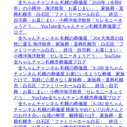
全ちゃんチャンネル 札幌の葬儀屋「2026年（令和8
年）の小樽沖 海洋散骨 お墓じまい」 、家族葬・直
葬札幌市・白石区「ファミリーホール白石」、終活・
自宅葬・お墓じまい・小樽沖海洋散骨「セレモニーき
ょうどう」、YouTube全ちゃんチャン札幌市葬儀屋ブ
ログ。
全ちゃんチャンネル 札幌の葬儀屋 「204 大海原の自
然に還る 海洋散骨」家族葬・直葬札幌市・白石区「フ
ァミリーホール白石」、終活・自宅葬・お墓じまい・
小樽沖海洋散骨「セレモニーきょうどう」、YouTube
全ちゃんチャン札幌市葬儀屋ブログ
全ちゃんチャンネル 札幌の葬儀屋 「S-180 全ちゃん
チャンネル 札幌の葬儀屋 お家にいるような葬儀 家族
だけで…気軽に心置きなく家族葬 」家族葬・直葬札幌
市・白石区「ファミリーホール白石」、終活・自宅
葬・お墓じまい・小樽沖海洋散骨「セレモニーきょう
どう」、YouTube全ちゃんチャン札幌市葬儀屋ブログ
全ちゃんチャンネル 札幌の葬儀屋 「S-182 全ちゃん
チャンネル 札幌の葬儀屋 檀家をやめたい!?お寺さんと
のお付き合い 仏壇の整理 離檀届けは⁈ 」家族葬・直
葬札幌市・白石区「ファミリーホール白石」、終活・