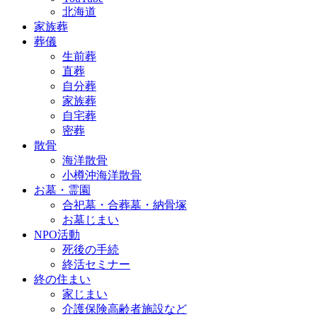
北海道
家族葬
葬儀
生前葬
直葬
自分葬
家族葬
自宅葬
密葬
散骨
海洋散骨
小樽沖海洋散骨
お墓・霊園
合祀墓・合葬墓・納骨塚
お墓じまい
NPO活動
死後の手続
終活セミナー
終の住まい
家じまい
介護保険高齢者施設など