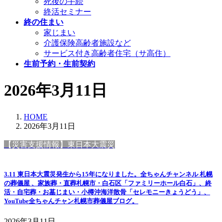
死後の手続
終活セミナー
終の住まい
家じまい
介護保険高齢者施設など
サービス付き高齢者住宅（サ高住）
生前予約・生前契約
2026年3月11日
HOME
2026年3月11日
【災害支援情報】東日本大震災
3.11 東日本大震災発生から15年になりました。全ちゃんチャンネル 札幌
の葬儀屋 、家族葬・直葬札幌市・白石区「ファミリーホール白石」、終
活・自宅葬・お墓じまい・小樽沖海洋散骨「セレモニーきょうどう」、
YouTube全ちゃんチャン札幌市葬儀屋ブログ。
2026年3月11日