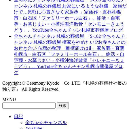
ャンネル 札幌の葬儀屋 お家にいるような葬儀 家族だ
けで…気軽に心置きなく家族葬 」家族葬・直葬札幌
市・白石区「ファミリーホール白石」、終活・自宅
葬・お墓じまい・小樽沖海洋散骨「セレモニーきょう
どう」、YouTube全ちゃんチャン札幌市葬儀屋ブログ
全ちゃんチャンネル 札幌の葬儀屋 「S-182 全ちゃんチ
ャンネル 札幌の葬儀屋 檀家をやめたい!?お寺さんとの
お付き合い 仏壇の整理 離檀届けは⁈ 」家族葬・直葬
札幌市・白石区「ファミリーホール白石」、終活・自
宅葬・お墓じまい・小樽沖海洋散骨「セレモニーきょ
うどう」、YouTube全ちゃんチャン札幌市葬儀屋ブロ
グ
Copyright © Ceremony Kyodo Co.,LTD『札幌の葬儀社社長の
独り言』 All Rights Reserved.
MENU
検
索:
日記
全ちゃんチャンネル
YouTube