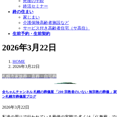
死後の手続
終活セミナー
終の住まい
家じまい
介護保険高齢者施設など
サービス付き高齢者住宅（サ高住）
生前予約・生前契約
2026年3月22日
HOME
2026年3月22日
札幌市家族葬・直葬・自宅葬
全ちゃんチャンネル 札幌の葬儀屋 「200 宗教者のいない 無宗教の葬儀
ン札幌市葬儀屋ブログ
2026年3月22日
私達の周りで行われている葬儀の実態で 多くは「仏教葬」で