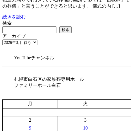
の葬儀」と言うことができると思います。 儀式の内 […]
続きを読む
検索
検索
アーカイブ
YouTubeチャンネル
札幌市白石区の家族葬専用ホール
ファミリーホール白石
月
火
2
3
9
10