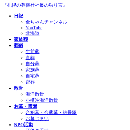
コ
ナ
『札幌の葬儀社社長の独り言』
ン
ビ
日記
テ
ゲ
全ちゃんチャンネル
ン
ー
YouTube
ツ
シ
北海道
へ
ョ
家族葬
ス
ン
葬儀
キ
に
生前葬
ッ
移
直葬
プ
動
自分葬
家族葬
自宅葬
密葬
散骨
海洋散骨
小樽沖海洋散骨
お墓・霊園
合祀墓・合葬墓・納骨塚
お墓じまい
NPO活動