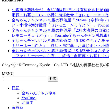
Recent Posts
札幌市火葬料金が、令和8年4月1日より有料化され16
宅葬・お墓じまい・小樽沖海洋散骨「セレモニーきょうど
全ちゃんチャンネル 札幌の葬儀屋「2026年（令和8
い・小樽沖海洋散骨「セレモニーきょうどう」、YouT
全ちゃんチャンネル 札幌の葬儀屋 「204 大海原の
レモニーきょうどう」、YouTube全ちゃんチャン札幌
全ちゃんチャンネル 札幌の葬儀屋 「S-180 全ちゃ
ミリーホール白石」、終活・自宅葬・お墓じまい・小樽沖
全ちゃんチャンネル 札幌の葬儀屋 「S-182 全ちゃん
「ファミリーホール白石」、終活・自宅葬・お墓じまい・
Copyright © Ceremony Kyodo Co.,LTD『札幌の葬儀社社長の独り言』
MENU
検
索:
日記
全ちゃんチャンネル
YouTube
北海道
家族葬