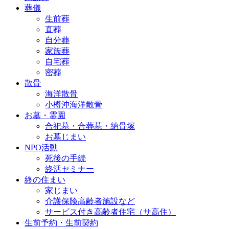
葬儀
生前葬
直葬
自分葬
家族葬
自宅葬
密葬
散骨
海洋散骨
小樽沖海洋散骨
お墓・霊園
合祀墓・合葬墓・納骨塚
お墓じまい
NPO活動
死後の手続
終活セミナー
終の住まい
家じまい
介護保険高齢者施設など
サービス付き高齢者住宅（サ高住）
生前予約・生前契約