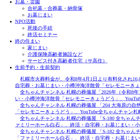
お墓・霊園
合祀墓・合葬墓・納骨塚
お墓じまい
NPO活動
死後の手続
終活セミナー
終の住まい
家じまい
介護保険高齢者施設など
サービス付き高齢者住宅（サ高住）
生前予約・生前契約
札幌市火葬料金が、令和8年4月1日より有料化され1
自宅葬・お墓じまい・小樽沖海洋散骨「セレモニーきょう
全ちゃんチャンネル 札幌の葬儀屋「2026年（令和
い・小樽沖海洋散骨「セレモニーきょうどう」、YouT
全ちゃんチャンネル 札幌の葬儀屋 「204 大海原
「セレモニーきょうどう」、YouTube全ちゃんチャン
全ちゃんチャンネル 札幌の葬儀屋 「S-180 全ち
ァミリーホール白石」、終活・自宅葬・お墓じまい・小樽
全ちゃんチャンネル 札幌の葬儀屋 「S-182 全ち
「ファミリーホール白石」、終活・自宅葬・お墓じまい・