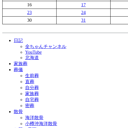
16
17
23
24
30
31
日記
全ちゃんチャンネル
YouTube
北海道
家族葬
葬儀
生前葬
直葬
自分葬
家族葬
自宅葬
密葬
散骨
海洋散骨
小樽沖海洋散骨