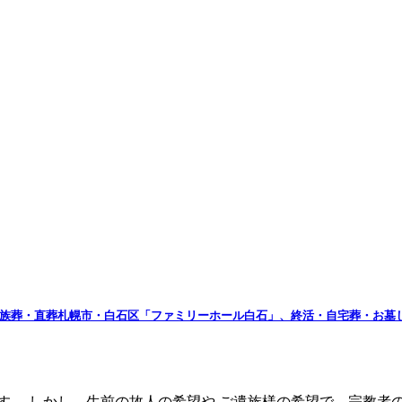
 」家族葬・直葬札幌市・白石区「ファミリーホール白石」、終活・自宅葬・お墓
す。 しかし、生前の故人の希望や ご遺族様の希望で、宗教者