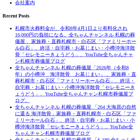
会社案内
Recent Posts
札幌市火葬料金が、令和8年4月1日より有料化され
16,000円の負担になる。全ちゃんチャンネル 札幌の葬
儀屋 、家族葬・直葬札幌市・白石区「ファミリーホー
ル白石」、終活・自宅葬・お墓じまい・小樽沖海洋散
骨「セレモニーきょうどう」、YouTube全ちゃんチャ
ン札幌市葬儀屋ブログ
全ちゃんチャンネル 札幌の葬儀屋「2026年（令和8
年）の小樽沖 海洋散骨 お墓じまい」 、家族葬・直
葬札幌市・白石区「ファミリーホール白石」、終活・
自宅葬・お墓じまい・小樽沖海洋散骨「セレモニーき
ょうどう」、YouTube全ちゃんチャン札幌市葬儀屋ブ
ログ。
全ちゃんチャンネル 札幌の葬儀屋 「204 大海原の自然
に還る 海洋散骨」家族葬・直葬札幌市・白石区「ファ
ミリーホール白石」、終活・自宅葬・お墓じまい・小
樽沖海洋散骨「セレモニーきょうどう」、YouTube全
ちゃんチャン札幌市葬儀屋ブログ
全ちゃんチャンネル 札幌の葬儀屋 「S-180 全ちゃんチ