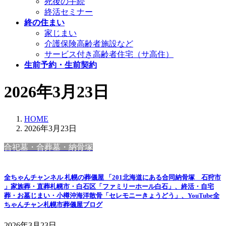
死後の手続
終活セミナー
終の住まい
家じまい
介護保険高齢者施設など
サービス付き高齢者住宅（サ高住）
生前予約・生前契約
2026年3月23日
HOME
2026年3月23日
合祀墓・合葬墓・納骨塚
全ちゃんチャンネル 札幌の葬儀屋 「201北海道にある合同納骨塚 石狩市
」家族葬・直葬札幌市・白石区「ファミリーホール白石」、終活・自宅
葬・お墓じまい・小樽沖海洋散骨「セレモニーきょうどう」、YouTube全
ちゃんチャン札幌市葬儀屋ブログ
2026年3月23日