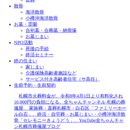
散骨
海洋散骨
小樽沖海洋散骨
お墓・霊園
合祀墓・合葬墓・納骨塚
お墓じまい
NPO活動
死後の手続
終活セミナー
終の住まい
家じまい
介護保険高齢者施設など
サービス付き高齢者住宅（サ高住）
生前予約・生前契約
札幌市火葬料金が、令和8年4月1日より有料化され
16,000円の負担になる。全ちゃんチャンネル 札幌の葬
儀屋 、家族葬・直葬札幌市・白石区「ファミリーホー
ル白石」、終活・自宅葬・お墓じまい・小樽沖海洋散
骨「セレモニーきょうどう」、YouTube全ちゃんチャ
ン札幌市葬儀屋ブログ