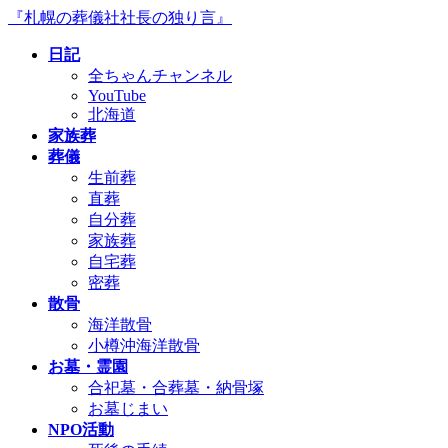
コ
ナ
『札幌の葬儀社社長の独り言』
ン
ビ
日記
テ
ゲ
全ちゃんチャンネル
ン
ー
YouTube
ツ
シ
北海道
へ
ョ
家族葬
ス
ン
葬儀
キ
に
生前葬
ッ
移
直葬
プ
動
自分葬
家族葬
自宅葬
密葬
散骨
海洋散骨
小樽沖海洋散骨
お墓・霊園
合祀墓・合葬墓・納骨塚
お墓じまい
NPO活動