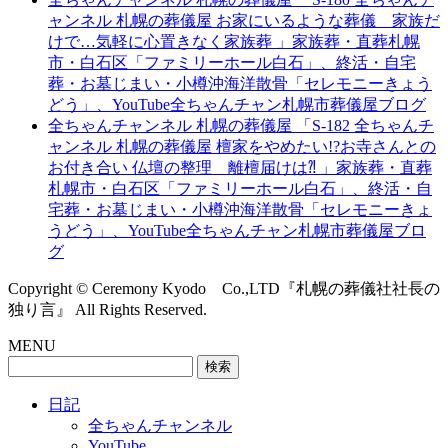
ャンネル 札幌の葬儀屋 お家にいるような葬儀 家族だ
けで…気軽に心置きなく家族葬 」家族葬・直葬札幌
市・白石区「ファミリーホール白石」、終活・自宅
葬・お墓じまい・小樽沖海洋散骨「セレモニーきょう
どう」、YouTube全ちゃんチャン札幌市葬儀屋ブログ
全ちゃんチャンネル 札幌の葬儀屋 「S-182 全ちゃんチ
ャンネル 札幌の葬儀屋 檀家をやめたい!?お寺さんとの
お付き合い 仏壇の整理 離檀届けは⁈ 」家族葬・直葬
札幌市・白石区「ファミリーホール白石」、終活・自
宅葬・お墓じまい・小樽沖海洋散骨「セレモニーきょ
うどう」、YouTube全ちゃんチャン札幌市葬儀屋ブロ
グ
Copyright © Ceremony Kyodo Co.,LTD『札幌の葬儀社社長の
独り言』 All Rights Reserved.
MENU
検
索:
日記
全ちゃんチャンネル
YouTube