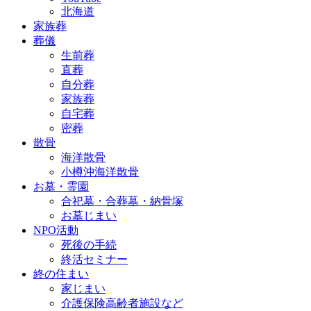
北海道
家族葬
葬儀
生前葬
直葬
自分葬
家族葬
自宅葬
密葬
散骨
海洋散骨
小樽沖海洋散骨
お墓・霊園
合祀墓・合葬墓・納骨塚
お墓じまい
NPO活動
死後の手続
終活セミナー
終の住まい
家じまい
介護保険高齢者施設など