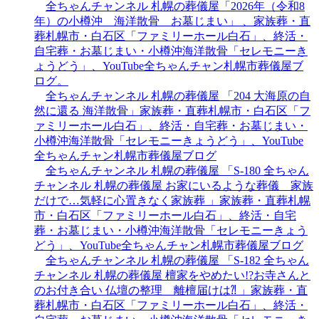
全ちゃんチャンネル 札幌の葬儀屋「2026年（令和8
年）の小樽沖 海洋散骨 お墓じまい」 、家族葬・直
葬札幌市・白石区「ファミリーホール白石」、終活・
自宅葬・お墓じまい・小樽沖海洋散骨「セレモニーき
ょうどう」、YouTube全ちゃんチャン札幌市葬儀屋ブ
ログ。
全ちゃんチャンネル 札幌の葬儀屋 「204 大海原の自
然に還る 海洋散骨」家族葬・直葬札幌市・白石区「フ
ァミリーホール白石」、終活・自宅葬・お墓じまい・
小樽沖海洋散骨「セレモニーきょうどう」、YouTube
全ちゃんチャン札幌市葬儀屋ブログ
全ちゃんチャンネル 札幌の葬儀屋 「S-180 全ちゃん
チャンネル 札幌の葬儀屋 お家にいるような葬儀 家族
だけで…気軽に心置きなく家族葬 」家族葬・直葬札幌
市・白石区「ファミリーホール白石」、終活・自宅
葬・お墓じまい・小樽沖海洋散骨「セレモニーきょう
どう」、YouTube全ちゃんチャン札幌市葬儀屋ブログ
全ちゃんチャンネル 札幌の葬儀屋 「S-182 全ちゃん
チャンネル 札幌の葬儀屋 檀家をやめたい!?お寺さんと
のお付き合い 仏壇の整理 離檀届けは⁈ 」家族葬・直
葬札幌市・白石区「ファミリーホール白石」、終活・