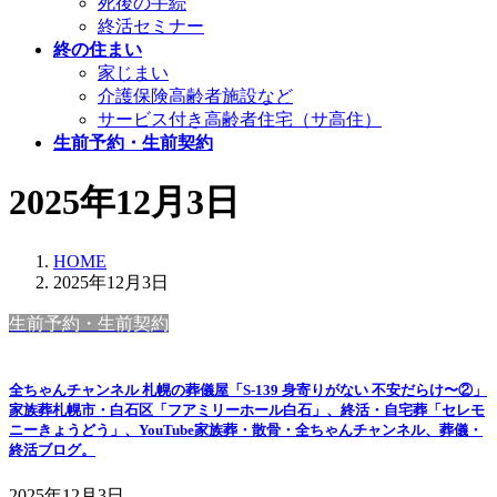
死後の手続
終活セミナー
終の住まい
家じまい
介護保険高齢者施設など
サービス付き高齢者住宅（サ高住）
生前予約・生前契約
2025年12月3日
HOME
2025年12月3日
生前予約・生前契約
全ちゃんチャンネル 札幌の葬儀屋「S-139 身寄りがない 不安だらけ〜②」
家族葬札幌市・白石区「フアミリーホール白石」、終活・自宅葬「セレモ
ニーきょうどう」、YouTube家族葬・散骨・全ちゃんチャンネル、葬儀・
終活ブログ。
2025年12月3日