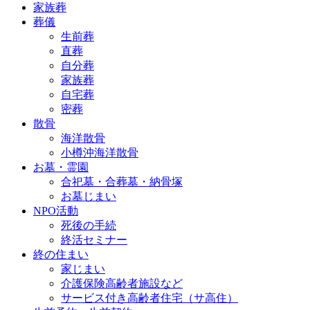
家族葬
葬儀
生前葬
直葬
自分葬
家族葬
自宅葬
密葬
散骨
海洋散骨
小樽沖海洋散骨
お墓・霊園
合祀墓・合葬墓・納骨塚
お墓じまい
NPO活動
死後の手続
終活セミナー
終の住まい
家じまい
介護保険高齢者施設など
サービス付き高齢者住宅（サ高住）