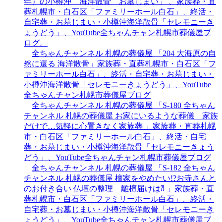
年）の小樽沖 海洋散骨 お墓じまい」 、家族葬・直
葬札幌市・白石区「ファミリーホール白石」、終活・
自宅葬・お墓じまい・小樽沖海洋散骨「セレモニーき
ょうどう」、YouTube全ちゃんチャン札幌市葬儀屋ブ
ログ。
全ちゃんチャンネル 札幌の葬儀屋 「204 大海原の自
然に還る 海洋散骨」家族葬・直葬札幌市・白石区「フ
ァミリーホール白石」、終活・自宅葬・お墓じまい・
小樽沖海洋散骨「セレモニーきょうどう」、YouTube
全ちゃんチャン札幌市葬儀屋ブログ
全ちゃんチャンネル 札幌の葬儀屋 「S-180 全ちゃん
チャンネル 札幌の葬儀屋 お家にいるような葬儀 家族
だけで…気軽に心置きなく家族葬 」家族葬・直葬札幌
市・白石区「ファミリーホール白石」、終活・自宅
葬・お墓じまい・小樽沖海洋散骨「セレモニーきょう
どう」、YouTube全ちゃんチャン札幌市葬儀屋ブログ
全ちゃんチャンネル 札幌の葬儀屋 「S-182 全ちゃん
チャンネル 札幌の葬儀屋 檀家をやめたい!?お寺さんと
のお付き合い 仏壇の整理 離檀届けは⁈ 」家族葬・直
葬札幌市・白石区「ファミリーホール白石」、終活・
自宅葬・お墓じまい・小樽沖海洋散骨「セレモニーき
ょうどう」、YouTube全ちゃんチャン札幌市葬儀屋ブ