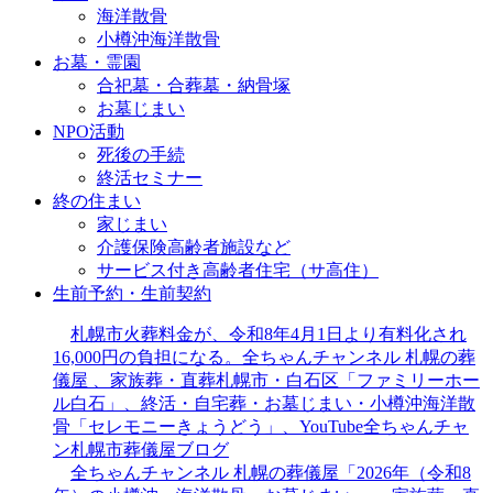
海洋散骨
小樽沖海洋散骨
お墓・霊園
合祀墓・合葬墓・納骨塚
お墓じまい
NPO活動
死後の手続
終活セミナー
終の住まい
家じまい
介護保険高齢者施設など
サービス付き高齢者住宅（サ高住）
生前予約・生前契約
札幌市火葬料金が、令和8年4月1日より有料化され
16,000円の負担になる。全ちゃんチャンネル 札幌の葬
儀屋 、家族葬・直葬札幌市・白石区「ファミリーホー
ル白石」、終活・自宅葬・お墓じまい・小樽沖海洋散
骨「セレモニーきょうどう」、YouTube全ちゃんチャ
ン札幌市葬儀屋ブログ
全ちゃんチャンネル 札幌の葬儀屋「2026年（令和8