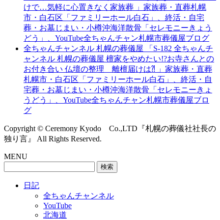
けで…気軽に心置きなく家族葬 」家族葬・直葬札幌
市・白石区「ファミリーホール白石」、終活・自宅
葬・お墓じまい・小樽沖海洋散骨「セレモニーきょう
どう」、YouTube全ちゃんチャン札幌市葬儀屋ブログ
全ちゃんチャンネル 札幌の葬儀屋 「S-182 全ちゃんチ
ャンネル 札幌の葬儀屋 檀家をやめたい!?お寺さんとの
お付き合い 仏壇の整理 離檀届けは⁈ 」家族葬・直葬
札幌市・白石区「ファミリーホール白石」、終活・自
宅葬・お墓じまい・小樽沖海洋散骨「セレモニーきょ
うどう」、YouTube全ちゃんチャン札幌市葬儀屋ブロ
グ
Copyright © Ceremony Kyodo Co.,LTD『札幌の葬儀社社長の
独り言』 All Rights Reserved.
MENU
検
索:
日記
全ちゃんチャンネル
YouTube
北海道