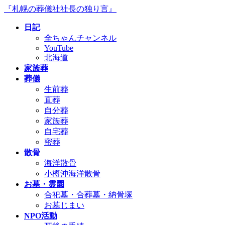
コ
ナ
『札幌の葬儀社社長の独り言』
ン
ビ
日記
テ
ゲ
全ちゃんチャンネル
ン
ー
YouTube
ツ
シ
北海道
へ
ョ
家族葬
ス
ン
葬儀
キ
に
生前葬
ッ
移
直葬
プ
動
自分葬
家族葬
自宅葬
密葬
散骨
海洋散骨
小樽沖海洋散骨
お墓・霊園
合祀墓・合葬墓・納骨塚
お墓じまい
NPO活動