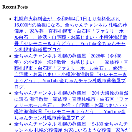
Recent Posts
札幌市火葬料金が、令和8年4月1日より有料化され
16,000円の負担になる。全ちゃんチャンネル 札幌の葬
儀屋 、家族葬・直葬札幌市・白石区「ファミリーホー
ル白石」、終活・自宅葬・お墓じまい・小樽沖海洋散
骨「セレモニーきょうどう」、YouTube全ちゃんチャ
ン札幌市葬儀屋ブログ
全ちゃんチャンネル 札幌の葬儀屋「2026年（令和8
年）の小樽沖 海洋散骨 お墓じまい」 、家族葬・直
葬札幌市・白石区「ファミリーホール白石」、終活・
自宅葬・お墓じまい・小樽沖海洋散骨「セレモニーき
ょうどう」、YouTube全ちゃんチャン札幌市葬儀屋ブ
ログ。
全ちゃんチャンネル 札幌の葬儀屋 「204 大海原の自然
に還る 海洋散骨」家族葬・直葬札幌市・白石区「ファ
ミリーホール白石」、終活・自宅葬・お墓じまい・小
樽沖海洋散骨「セレモニーきょうどう」、YouTube全
ちゃんチャン札幌市葬儀屋ブログ
全ちゃんチャンネル 札幌の葬儀屋 「S-180 全ちゃんチ
ャンネル 札幌の葬儀屋 お家にいるような葬儀 家族だ