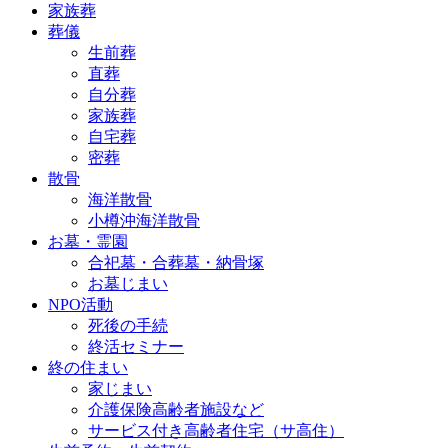
家族葬
葬儀
生前葬
直葬
自分葬
家族葬
自宅葬
密葬
散骨
海洋散骨
小樽沖海洋散骨
お墓・霊園
合祀墓・合葬墓・納骨塚
お墓じまい
NPO活動
死後の手続
終活セミナー
終の住まい
家じまい
介護保険高齢者施設など
サービス付き高齢者住宅（サ高住）