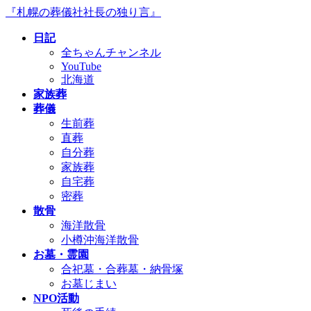
コ
ナ
『札幌の葬儀社社長の独り言』
ン
ビ
日記
テ
ゲ
全ちゃんチャンネル
ン
ー
YouTube
ツ
シ
北海道
へ
ョ
家族葬
ス
ン
葬儀
キ
に
生前葬
ッ
移
直葬
プ
動
自分葬
家族葬
自宅葬
密葬
散骨
海洋散骨
小樽沖海洋散骨
お墓・霊園
合祀墓・合葬墓・納骨塚
お墓じまい
NPO活動