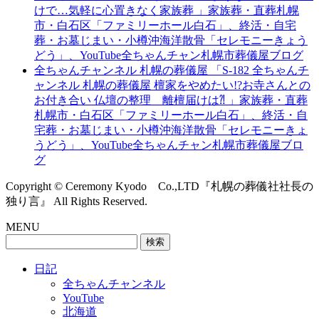
けで…気軽に心置きなく家族葬 」家族葬・直葬札幌
市・白石区「ファミリーホール白石」、終活・自宅
葬・お墓じまい・小樽沖海洋散骨「セレモニーきょう
どう」、YouTube全ちゃんチャン札幌市葬儀屋ブログ
全ちゃんチャンネル 札幌の葬儀屋 「S-182 全ちゃんチ
ャンネル 札幌の葬儀屋 檀家をやめたい!?お寺さんとの
お付き合い 仏壇の整理 離檀届けは⁈ 」家族葬・直葬
札幌市・白石区「ファミリーホール白石」、終活・自
宅葬・お墓じまい・小樽沖海洋散骨「セレモニーきょ
うどう」、YouTube全ちゃんチャン札幌市葬儀屋ブロ
グ
Copyright © Ceremony Kyodo Co.,LTD『札幌の葬儀社社長の
独り言』 All Rights Reserved.
MENU
検
索:
日記
全ちゃんチャンネル
YouTube
北海道