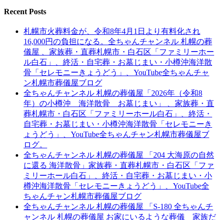
Recent Posts
札幌市火葬料金が、令和8年4月1日より有料化され
16,000円の負担になる。全ちゃんチャンネル 札幌の葬
儀屋 、家族葬・直葬札幌市・白石区「ファミリーホー
ル白石」、終活・自宅葬・お墓じまい・小樽沖海洋散
骨「セレモニーきょうどう」、YouTube全ちゃんチャ
ン札幌市葬儀屋ブログ
全ちゃんチャンネル 札幌の葬儀屋「2026年（令和8
年）の小樽沖 海洋散骨 お墓じまい」 、家族葬・直
葬札幌市・白石区「ファミリーホール白石」、終活・
自宅葬・お墓じまい・小樽沖海洋散骨「セレモニーき
ょうどう」、YouTube全ちゃんチャン札幌市葬儀屋ブ
ログ。
全ちゃんチャンネル 札幌の葬儀屋 「204 大海原の自然
に還る 海洋散骨」家族葬・直葬札幌市・白石区「ファ
ミリーホール白石」、終活・自宅葬・お墓じまい・小
樽沖海洋散骨「セレモニーきょうどう」、YouTube全
ちゃんチャン札幌市葬儀屋ブログ
全ちゃんチャンネル 札幌の葬儀屋 「S-180 全ちゃんチ
ャンネル 札幌の葬儀屋 お家にいるような葬儀 家族だ