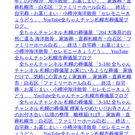
年）の小樽沖 海洋散骨 お墓じまい」 、家族葬・直
葬札幌市・白石区「ファミリーホール白石」、終活・
自宅葬・お墓じまい・小樽沖海洋散骨「セレモニーき
ょうどう」、YouTube全ちゃんチャン札幌市葬儀屋ブ
ログ。
全ちゃんチャンネル 札幌の葬儀屋 「204 大海原の自
然に還る 海洋散骨」家族葬・直葬札幌市・白石区「フ
ァミリーホール白石」、終活・自宅葬・お墓じまい・
小樽沖海洋散骨「セレモニーきょうどう」、YouTube
全ちゃんチャン札幌市葬儀屋ブログ
全ちゃんチャンネル 札幌の葬儀屋 「S-180 全ちゃん
チャンネル 札幌の葬儀屋 お家にいるような葬儀 家族
だけで…気軽に心置きなく家族葬 」家族葬・直葬札幌
市・白石区「ファミリーホール白石」、終活・自宅
葬・お墓じまい・小樽沖海洋散骨「セレモニーきょう
どう」、YouTube全ちゃんチャン札幌市葬儀屋ブログ
全ちゃんチャンネル 札幌の葬儀屋 「S-182 全ちゃん
チャンネル 札幌の葬儀屋 檀家をやめたい!?お寺さんと
のお付き合い 仏壇の整理 離檀届けは⁈ 」家族葬・直
葬札幌市・白石区「ファミリーホール白石」、終活・
自宅葬・お墓じまい・小樽沖海洋散骨「セレモニーき
ょうどう」、YouTube全ちゃんチャン札幌市葬儀屋ブ