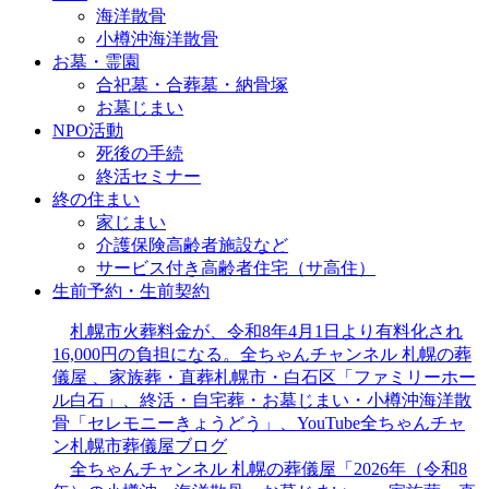
海洋散骨
小樽沖海洋散骨
お墓・霊園
合祀墓・合葬墓・納骨塚
お墓じまい
NPO活動
死後の手続
終活セミナー
終の住まい
家じまい
介護保険高齢者施設など
サービス付き高齢者住宅（サ高住）
生前予約・生前契約
札幌市火葬料金が、令和8年4月1日より有料化され
16,000円の負担になる。全ちゃんチャンネル 札幌の葬
儀屋 、家族葬・直葬札幌市・白石区「ファミリーホー
ル白石」、終活・自宅葬・お墓じまい・小樽沖海洋散
骨「セレモニーきょうどう」、YouTube全ちゃんチャ
ン札幌市葬儀屋ブログ
全ちゃんチャンネル 札幌の葬儀屋「2026年（令和8