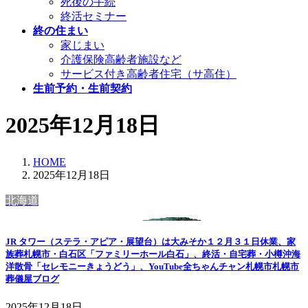
死後の手続
終活セミナー
終の住まい
家じまい
介護保険高齢者施設など
サービス付き高齢者住宅（サ高住）
生前予約・生前契約
2025年12月18日
HOME
2025年12月18日
北海道
JR タワー（ステラ・アピア・展望台）は大みそか１２月３１日休業、家
族葬札幌市・白石区「ファミリーホール白石」、終活・自宅葬・小樽沖海
洋散骨「セレモニーきょうどう」、YouTube全ちゃんチャン札幌市札幌市
葬儀屋ブログ
2025年12月18日