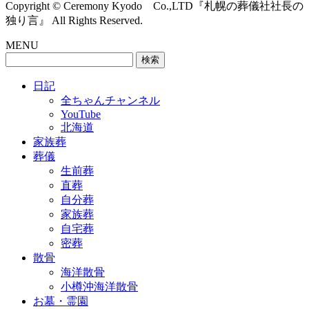
Copyright © Ceremony Kyodo Co.,LTD『札幌の葬儀社社長の
独り言』 All Rights Reserved.
MENU
検
索:
日記
全ちゃんチャンネル
YouTube
北海道
家族葬
葬儀
生前葬
直葬
自分葬
家族葬
自宅葬
密葬
散骨
海洋散骨
小樽沖海洋散骨
お墓・霊園