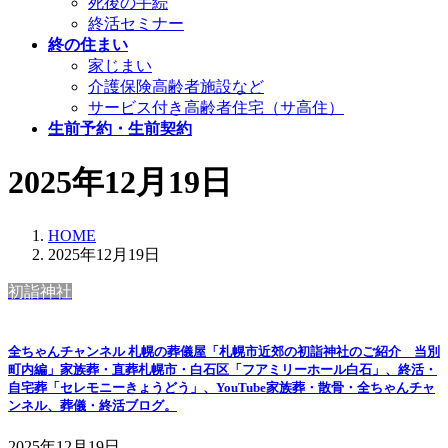
死後の手続
終活セミナー
終の住まい
家じまい
介護保険高齢者施設など
サービス付き高齢者住宅（サ高住）
生前予約・生前契約
2025年12月19日
HOME
2025年12月19日
初詣神社
全ちゃんチャンネル 札幌の葬儀屋「札幌市近郊の初詣神社のご紹介 当別
町内編」家族葬・直葬札幌市・白石区「フアミリーホール白石」、終活・
自宅葬「セレモニーきょうどう」、YouTube家族葬・散骨・全ちゃんチャ
ンネル、葬儀・終活ブログ。
2025年12月19日