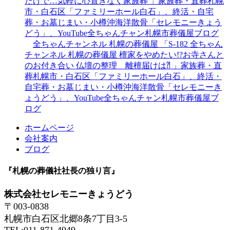
だけで…気軽に心置きなく家族葬 」家族葬・直葬札幌
市・白石区「ファミリーホール白石」、終活・自宅
葬・お墓じまい・小樽沖海洋散骨「セレモニーきょう
どう」、YouTube全ちゃんチャン札幌市葬儀屋ブログ
全ちゃんチャンネル 札幌の葬儀屋 「S-182 全ちゃん
チャンネル 札幌の葬儀屋 檀家をやめたい!?お寺さんと
のお付き合い 仏壇の整理 離檀届けは⁈ 」家族葬・直
葬札幌市・白石区「ファミリーホール白石」、終活・
自宅葬・お墓じまい・小樽沖海洋散骨「セレモニーき
ょうどう」、YouTube全ちゃんチャン札幌市葬儀屋ブ
ログ
ホームページ
会社案内
ブログ
『札幌の葬儀社社長の独り言』
株式会社セレモニーきょうどう
〒003-0838
札幌市白石区北郷8条7丁目3-5
TEL:011-871-4949