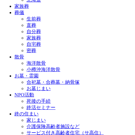
家族葬
葬儀
生前葬
直葬
自分葬
家族葬
自宅葬
密葬
散骨
海洋散骨
小樽沖海洋散骨
お墓・霊園
合祀墓・合葬墓・納骨塚
お墓じまい
NPO活動
死後の手続
終活セミナー
終の住まい
家じまい
介護保険高齢者施設など
サービス付き高齢者住宅（サ高住）