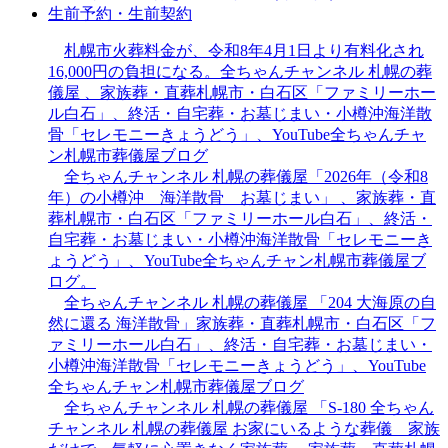
生前予約・生前契約
札幌市火葬料金が、令和8年4月1日より有料化され
16,000円の負担になる。全ちゃんチャンネル 札幌の葬
儀屋 、家族葬・直葬札幌市・白石区「ファミリーホー
ル白石」、終活・自宅葬・お墓じまい・小樽沖海洋散
骨「セレモニーきょうどう」、YouTube全ちゃんチャ
ン札幌市葬儀屋ブログ
全ちゃんチャンネル 札幌の葬儀屋「2026年（令和8
年）の小樽沖 海洋散骨 お墓じまい」 、家族葬・直
葬札幌市・白石区「ファミリーホール白石」、終活・
自宅葬・お墓じまい・小樽沖海洋散骨「セレモニーき
ょうどう」、YouTube全ちゃんチャン札幌市葬儀屋ブ
ログ。
全ちゃんチャンネル 札幌の葬儀屋 「204 大海原の自
然に還る 海洋散骨」家族葬・直葬札幌市・白石区「フ
ァミリーホール白石」、終活・自宅葬・お墓じまい・
小樽沖海洋散骨「セレモニーきょうどう」、YouTube
全ちゃんチャン札幌市葬儀屋ブログ
全ちゃんチャンネル 札幌の葬儀屋 「S-180 全ちゃん
チャンネル 札幌の葬儀屋 お家にいるような葬儀 家族