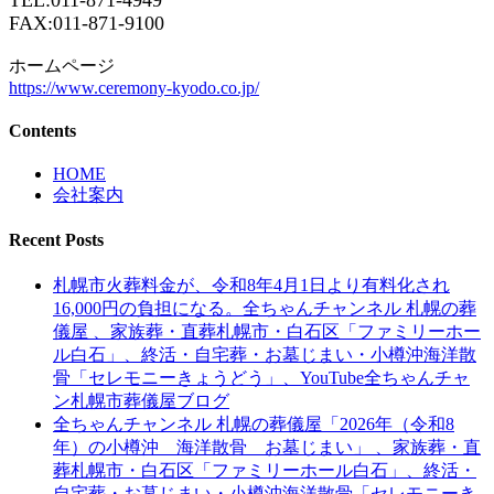
FAX:011-871-9100
ホームページ
https://www.ceremony-kyodo.co.jp/
Contents
HOME
会社案内
Recent Posts
札幌市火葬料金が、令和8年4月1日より有料化され
16,000円の負担になる。全ちゃんチャンネル 札幌の葬
儀屋 、家族葬・直葬札幌市・白石区「ファミリーホー
ル白石」、終活・自宅葬・お墓じまい・小樽沖海洋散
骨「セレモニーきょうどう」、YouTube全ちゃんチャ
ン札幌市葬儀屋ブログ
全ちゃんチャンネル 札幌の葬儀屋「2026年（令和8
年）の小樽沖 海洋散骨 お墓じまい」 、家族葬・直
葬札幌市・白石区「ファミリーホール白石」、終活・
自宅葬・お墓じまい・小樽沖海洋散骨「セレモニーき