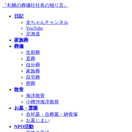
コ
ナ
『札幌の葬儀社社長の独り言』
ン
ビ
日記
テ
ゲ
全ちゃんチャンネル
ン
ー
YouTube
ツ
シ
北海道
へ
ョ
家族葬
ス
ン
葬儀
キ
に
生前葬
ッ
移
直葬
プ
動
自分葬
家族葬
自宅葬
密葬
散骨
海洋散骨
小樽沖海洋散骨
お墓・霊園
合祀墓・合葬墓・納骨塚
お墓じまい
NPO活動