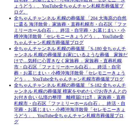
ょうどう」、YouTube全ちゃんチャン札幌市葬儀屋ブ
ログ。
全ちゃんチャンネル 札幌の葬儀屋 「204 大海原の自然
に還る 海洋散骨」家族葬・直葬札幌市・白石区「ファ
ミリーホール白石」、終活・自宅葬・お墓じまい・小
樽沖海洋散骨「セレモニーきょうどう」、YouTube全
ちゃんチャン札幌市葬儀屋ブログ
全ちゃんチャンネル 札幌の葬儀屋 「S-180 全ちゃんチ
ャンネル 札幌の葬儀屋 お家にいるような葬儀 家族だ
けで…気軽に心置きなく家族葬 」家族葬・直葬札幌
市・白石区「ファミリーホール白石」、終活・自宅
葬・お墓じまい・小樽沖海洋散骨「セレモニーきょう
どう」、YouTube全ちゃんチャン札幌市葬儀屋ブログ
全ちゃんチャンネル 札幌の葬儀屋 「S-182 全ちゃんチ
ャンネル 札幌の葬儀屋 檀家をやめたい!?お寺さんとの
お付き合い 仏壇の整理 離檀届けは⁈ 」家族葬・直葬
札幌市・白石区「ファミリーホール白石」、終活・自
宅葬・お墓じまい・小樽沖海洋散骨「セレモニーきょ
うどう」、YouTube全ちゃんチャン札幌市葬儀屋ブロ
グ