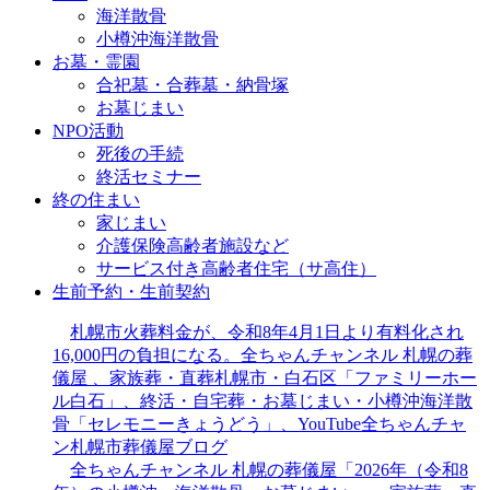
海洋散骨
小樽沖海洋散骨
お墓・霊園
合祀墓・合葬墓・納骨塚
お墓じまい
NPO活動
死後の手続
終活セミナー
終の住まい
家じまい
介護保険高齢者施設など
サービス付き高齢者住宅（サ高住）
生前予約・生前契約
札幌市火葬料金が、令和8年4月1日より有料化され
16,000円の負担になる。全ちゃんチャンネル 札幌の葬
儀屋 、家族葬・直葬札幌市・白石区「ファミリーホー
ル白石」、終活・自宅葬・お墓じまい・小樽沖海洋散
骨「セレモニーきょうどう」、YouTube全ちゃんチャ
ン札幌市葬儀屋ブログ
全ちゃんチャンネル 札幌の葬儀屋「2026年（令和8