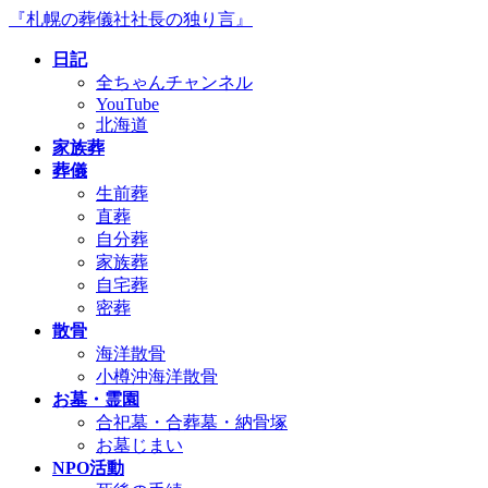
コ
ナ
『札幌の葬儀社社長の独り言』
ン
ビ
日記
テ
ゲ
全ちゃんチャンネル
ン
ー
YouTube
ツ
シ
北海道
へ
ョ
家族葬
ス
ン
葬儀
キ
に
生前葬
ッ
移
直葬
プ
動
自分葬
家族葬
自宅葬
密葬
散骨
海洋散骨
小樽沖海洋散骨
お墓・霊園
合祀墓・合葬墓・納骨塚
お墓じまい
NPO活動