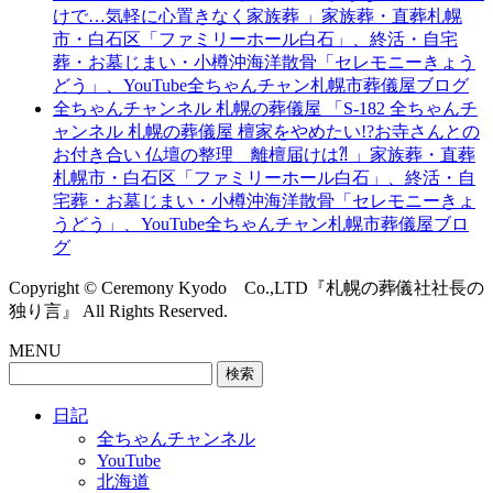
けで…気軽に心置きなく家族葬 」家族葬・直葬札幌
市・白石区「ファミリーホール白石」、終活・自宅
葬・お墓じまい・小樽沖海洋散骨「セレモニーきょう
どう」、YouTube全ちゃんチャン札幌市葬儀屋ブログ
全ちゃんチャンネル 札幌の葬儀屋 「S-182 全ちゃんチ
ャンネル 札幌の葬儀屋 檀家をやめたい!?お寺さんとの
お付き合い 仏壇の整理 離檀届けは⁈ 」家族葬・直葬
札幌市・白石区「ファミリーホール白石」、終活・自
宅葬・お墓じまい・小樽沖海洋散骨「セレモニーきょ
うどう」、YouTube全ちゃんチャン札幌市葬儀屋ブロ
グ
Copyright © Ceremony Kyodo Co.,LTD『札幌の葬儀社社長の
独り言』 All Rights Reserved.
MENU
検
索:
日記
全ちゃんチャンネル
YouTube
北海道