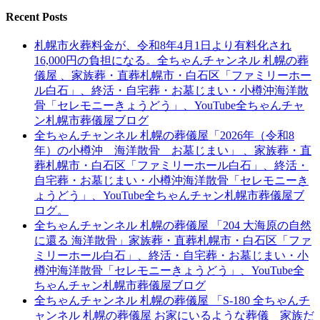
Recent Posts
札幌市火葬料金が、令和8年4月1日より有料化され
16,000円の負担になる。全ちゃんチャンネル 札幌の葬
儀屋 、家族葬・直葬札幌市・白石区「ファミリーホー
ル白石」、終活・自宅葬・お墓じまい・小樽沖海洋散
骨「セレモニーきょうどう」、YouTube全ちゃんチャ
ン札幌市葬儀屋ブログ
全ちゃんチャンネル 札幌の葬儀屋「2026年（令和8
年）の小樽沖 海洋散骨 お墓じまい」 、家族葬・直
葬札幌市・白石区「ファミリーホール白石」、終活・
自宅葬・お墓じまい・小樽沖海洋散骨「セレモニーき
ょうどう」、YouTube全ちゃんチャン札幌市葬儀屋ブ
ログ。
全ちゃんチャンネル 札幌の葬儀屋 「204 大海原の自然
に還る 海洋散骨」家族葬・直葬札幌市・白石区「ファ
ミリーホール白石」、終活・自宅葬・お墓じまい・小
樽沖海洋散骨「セレモニーきょうどう」、YouTube全
ちゃんチャン札幌市葬儀屋ブログ
全ちゃんチャンネル 札幌の葬儀屋 「S-180 全ちゃんチ
ャンネル 札幌の葬儀屋 お家にいるような葬儀 家族だ