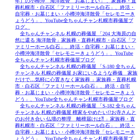
年）の小樽沖 海洋散骨 お墓じまい」 、家族葬・直
葬札幌市・白石区「ファミリーホール白石」、終活・
自宅葬・お墓じまい・小樽沖海洋散骨「セレモニーき
ょうどう」、YouTube全ちゃんチャン札幌市葬儀屋ブ
ログ。
全ちゃんチャンネル 札幌の葬儀屋 「204 大海原の自
然に還る 海洋散骨」家族葬・直葬札幌市・白石区「フ
ァミリーホール白石」、終活・自宅葬・お墓じまい・
小樽沖海洋散骨「セレモニーきょうどう」、YouTube
全ちゃんチャン札幌市葬儀屋ブログ
全ちゃんチャンネル 札幌の葬儀屋 「S-180 全ちゃん
チャンネル 札幌の葬儀屋 お家にいるような葬儀 家族
だけで…気軽に心置きなく家族葬 」家族葬・直葬札幌
市・白石区「ファミリーホール白石」、終活・自宅
葬・お墓じまい・小樽沖海洋散骨「セレモニーきょう
どう」、YouTube全ちゃんチャン札幌市葬儀屋ブログ
全ちゃんチャンネル 札幌の葬儀屋 「S-182 全ちゃん
チャンネル 札幌の葬儀屋 檀家をやめたい!?お寺さんと
のお付き合い 仏壇の整理 離檀届けは⁈ 」家族葬・直
葬札幌市・白石区「ファミリーホール白石」、終活・
自宅葬・お墓じまい・小樽沖海洋散骨「セレモニーき
ょうどう」、YouTube全ちゃんチャン札幌市葬儀屋ブ