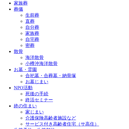
家族葬
葬儀
生前葬
直葬
自分葬
家族葬
自宅葬
密葬
散骨
海洋散骨
小樽沖海洋散骨
お墓・霊園
合祀墓・合葬墓・納骨塚
お墓じまい
NPO活動
死後の手続
終活セミナー
終の住まい
家じまい
介護保険高齢者施設など
サービス付き高齢者住宅（サ高住）