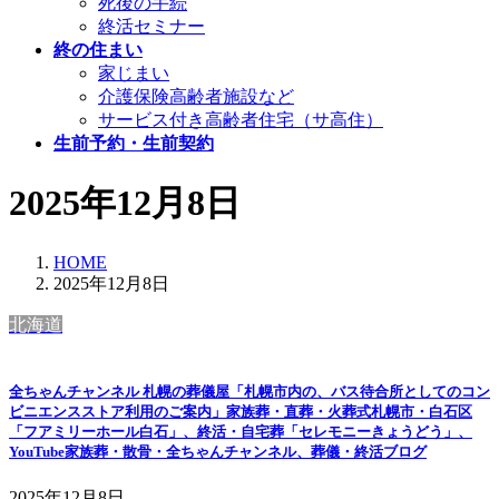
死後の手続
終活セミナー
終の住まい
家じまい
介護保険高齢者施設など
サービス付き高齢者住宅（サ高住）
生前予約・生前契約
2025年12月8日
HOME
2025年12月8日
北海道
全ちゃんチャンネル 札幌の葬儀屋「札幌市内の、バス待合所としてのコン
ビニエンスストア利用のご案内」家族葬・直葬・火葬式札幌市・白石区
「フアミリーホール白石」、終活・自宅葬「セレモニーきょうどう」、
YouTube家族葬・散骨・全ちゃんチャンネル、葬儀・終活ブログ
2025年12月8日