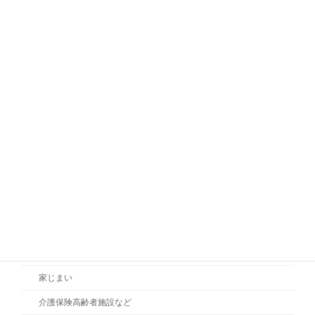
密葬
散骨
海洋散骨
小樽沖海洋散骨
お墓・霊園
合祀墓・合葬墓・納骨塚
お墓じまい
NPO活動
死後の手続
終活セミナー
終の住まい
家じまい
介護保険高齢者施設など