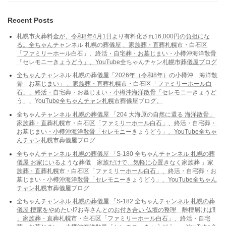
Recent Posts
札幌市火葬料金が、令和8年4月1日より有料化され16,000円の負担にな
る。全ちゃんチャンネル 札幌の葬儀屋 、家族葬・直葬札幌市・白石区
「ファミリーホール白石」、終活・自宅葬・お墓じまい・小樽沖海洋散骨
「セレモニーきょうどう」、YouTube全ちゃんチャン札幌市葬儀屋ブログ
全ちゃんチャンネル 札幌の葬儀屋「2026年（令和8年）の小樽沖 海洋散
骨 お墓じまい」 、家族葬・直葬札幌市・白石区「ファミリーホール白
石」、終活・自宅葬・お墓じまい・小樽沖海洋散骨「セレモニーきょうど
う」、YouTube全ちゃんチャン札幌市葬儀屋ブログ。
全ちゃんチャンネル 札幌の葬儀屋 「204 大海原の自然に還る 海洋散骨」
家族葬・直葬札幌市・白石区「ファミリーホール白石」、終活・自宅葬・
お墓じまい・小樽沖海洋散骨「セレモニーきょうどう」、YouTube全ちゃ
んチャン札幌市葬儀屋ブログ
全ちゃんチャンネル 札幌の葬儀屋 「S-180 全ちゃんチャンネル 札幌の葬
儀屋 お家にいるような葬儀 家族だけで…気軽に心置きなく家族葬 」家
族葬・直葬札幌市・白石区「ファミリーホール白石」、終活・自宅葬・お
墓じまい・小樽沖海洋散骨「セレモニーきょうどう」、YouTube全ちゃん
チャン札幌市葬儀屋ブログ
全ちゃんチャンネル 札幌の葬儀屋 「S-182 全ちゃんチャンネル 札幌の葬
儀屋 檀家をやめたい!?お寺さんとのお付き合い 仏壇の整理 離檀届けは⁈
」家族葬・直葬札幌市・白石区「ファミリーホール白石」、終活・自宅